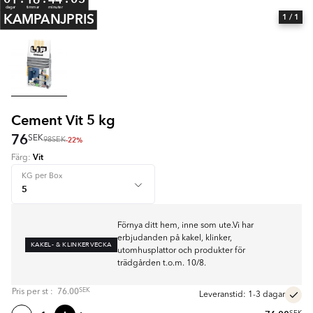
dagar
timmar
minuter
KAMPANJPRIS
1
/ 1
Cement Vit 5 kg
76
SEK
-22%
98
SEK
Vit
Färg:
KG per Box
Förnya ditt hem, inne som ute.Vi har
erbjudanden på kakel, klinker,
KAKEL- & KLINKERVECKA
utomhusplattor och produkter för
trädgården t.o.m. 10/8.
SEK
Pris per
st
:
76.00
Leveranstid: 1-3 dagar