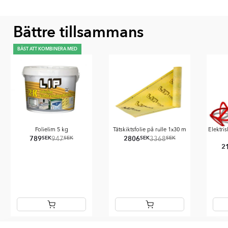
Bättre tillsammans
BÄST ATT KOMBINERA MED
Folielim 5 kg
Tätskiktsfolie på rulle 1x30 m
Elektri
789
2806
SEK
SEK
SEK
SEK
947
3368
2
Item