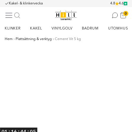
Kakel- & klinkervecka
4.8
4.6
0
KLINKER
KAKEL
VINYLGOLV
BADRUM
UTOMHUS
Hem
Plattsättning & verktyg
Cement Vit 5 kg
Item
1
of
1
:
:
:
01
16
44
05