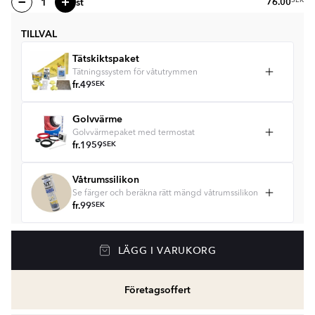
st
76.00
SEK
TILLVAL
Tätskiktspaket
Tätningssystem för våtutrymmen
fr.
49
SEK
Golvvärme
Golvvärmepaket med termostat
fr.
1959
SEK
Våtrumssilikon
Se färger och beräkna rätt mängd våtrumssilikon
fr.
99
SEK
LÄGG I VARUKORG
Företagsoffert