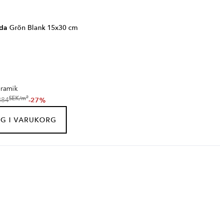
da
Grön Blank 15x30 cm
ramik
2
SEK
/
m
-27%
884
G I VARUKORG