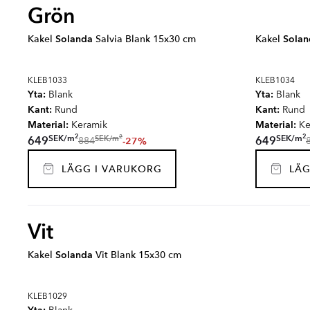
Grön
Kakel
Solanda
Salvia Blank 15x30 cm
Kakel
Solan
KLEB1033
KLEB1034
Yta:
Yta:
Blank
Blank
Kant:
Kant:
Rund
Rund
Material:
Material:
Keramik
Ke
2
2
2
SEK
/
m
SEK
/
m
SEK
/
m
649
649
-27%
884
LÄGG I VARUKORG
LÄG
Vit
Kakel
Solanda
Vit Blank 15x30 cm
KLEB1029