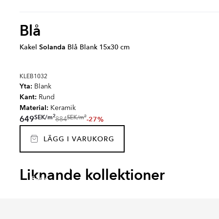
Blå
Kakel
Solanda
Blå Blank 15x30 cm
KLEB1032
Yta:
Blank
Kant:
Rund
Material:
Keramik
2
2
SEK
/
m
SEK
/
m
649
-27%
884
LÄGG I VARUKORG
SEKEL
RAIN
ZEPHYR
EART
Liknande kollektioner
Serie
Serie
Serie
Serie