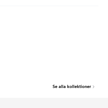
RHYTHMIC
DARRO
Se alla kollektioner
Serie
Serie