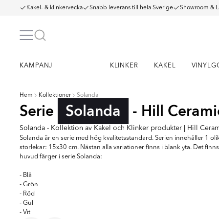
Kakel- & klinkervecka
Snabb leverans till hela Sverige
Showroom & L
KAMPANJ
KLINKER
KAKEL
VINYLG
Hem
Kollektioner
Solanda
Serie
Solanda
- Hill Cerami
Solanda - Kollektion av Kakel och Klinker produkter | Hill Cera
Solanda är en serie med hög kvalitetsstandard. Serien innehåller 1 oli
storlekar: 15x30 cm. Nästan alla variationer finns i blank yta. Det finns
huvud färger i serie Solanda:
- Blå
- Grön
- Röd
- Gul
- Vit