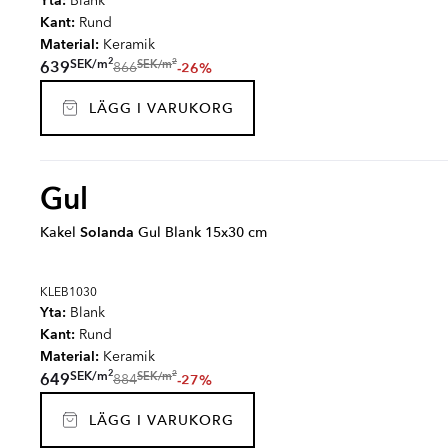
Yta:
Blank
Kant:
Rund
Material:
Keramik
2
2
SEK
/
m
SEK
/
m
639
-26%
866
LÄGG I VARUKORG
Gul
Kakel
Solanda
Gul Blank 15x30 cm
KLEB1030
Yta:
Blank
Kant:
Rund
Material:
Keramik
2
2
SEK
/
m
SEK
/
m
649
-27%
884
LÄGG I VARUKORG