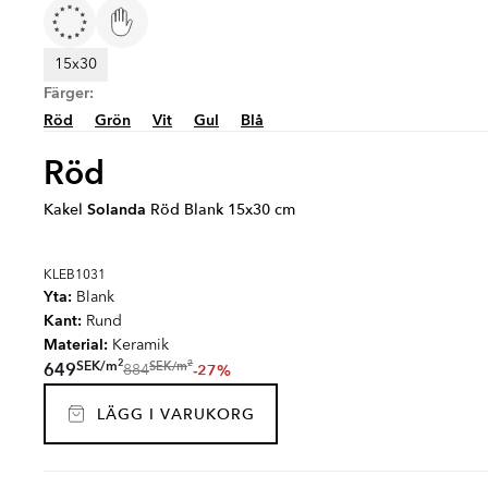
15x30
Färger:
Röd
Grön
Vit
Gul
Blå
Röd
Kakel
Solanda
Röd Blank 15x30 cm
KLEB1031
Yta:
Blank
Kant:
Rund
Material:
Keramik
2
2
SEK
/
m
SEK
/
m
649
-27%
884
LÄGG I VARUKORG