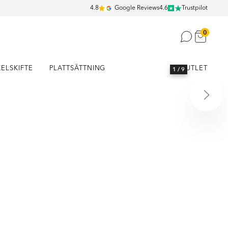
4.8
Google Reviews
4.6
Trustpilot
0
KELSKIFTE
PLATTSÄTTNING
OUTLET
1
/ 9