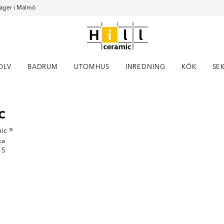
ager i Malmö
OLV
BADRUM
UTOMHUS
INREDNING
KÖK
SE
Item
c
1
of
9
mic ®
ka
 5