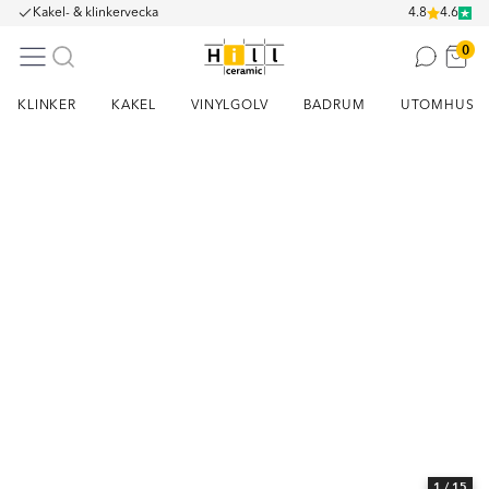
Kakel- & klinkervecka
4.8
4.6
0
KLINKER
KAKEL
VINYLGOLV
BADRUM
UTOMHUS
Item
1
of
15
1
/ 15