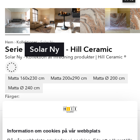
Hem
Kollektioner
Solar Ny
Serie
Solar Ny
- Hill Ceramic
Solar Ny - Kollektion av Inredning produkter | Hill Ceramic ®
Matta 160x230 cm
Matta 200x290 cm
Matta Ø 200 cm
Matta Ø 240 cm
Färger:
Grå
Grå
Information om cookies på vår webbplats
Zuiver Matta Solar Grå, Terra
Zuiver Matta Solar Grå, Terra
160x230 cm
200x290 cm