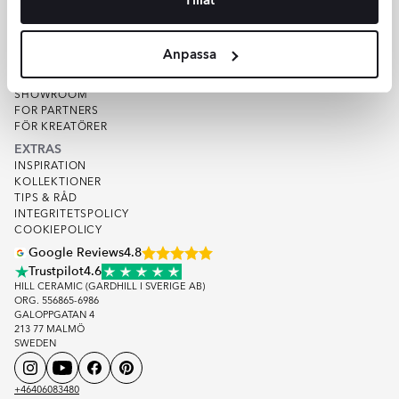
VARUPROV
KVALITET
OM HILL CERAMIC
Anpassa
OM OSS
LAGER
SHOWROOM
FOR PARTNERS
FÖR KREATÖRER
EXTRAS
INSPIRATION
KOLLEKTIONER
TIPS & RÅD
INTEGRITETSPOLICY
COOKIEPOLICY
Google Reviews
4.8
Trustpilot
4.6
HILL CERAMIC (GARDHILL I SVERIGE AB)
ORG. 556865-6986
GALOPPGATAN 4
213 77 MALMÖ
SWEDEN
+46406083480