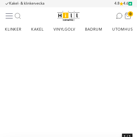
Kakel- & klinkervecka
4.8
4.6
0
KLINKER
KAKEL
VINYLGOLV
BADRUM
UTOMHUS
Item
1
of
1
1
/ 1