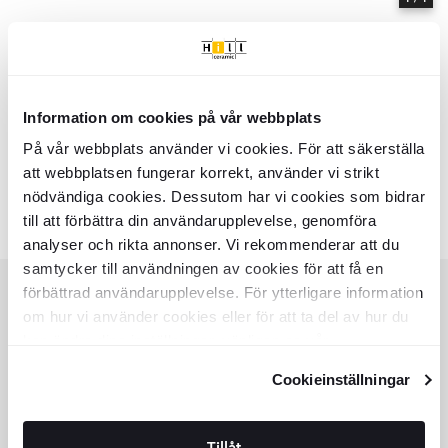
Information om cookies på vår webbplats
Hem
Kollektioner
Sommaräng
På vår webbplats använder vi cookies. För att säkerställa
Serie
Sommaräng
- Hill Ceramic
att webbplatsen fungerar korrekt, använder vi strikt
Sommaräng - Kollektion av produkter | Hill Ceramic ®
nödvändiga cookies. Dessutom har vi cookies som bidrar
Färger:
Liknande kollektioner
till att förbättra din användarupplevelse, genomföra
SYSTEM COLOR
NEILA
analyser och rikta annonser. Vi rekommenderar att du
Item
samtycker till användningen av cookies för att få en
1
of
förbättrad användarupplevelse. För ytterligare information
6
om hur vi använder cookies eller för att ta del av hur du
KUNDSERVICE
kan ändra dina inställningar, vänligen se vår
HJÄLP
Integritetspolicy
och
Cookiepolicy
.
Cookieinställningar
KUNDSERVICE
OFFERT
SPÅRA ORDER
KÖPVILLKOR
Tillåt