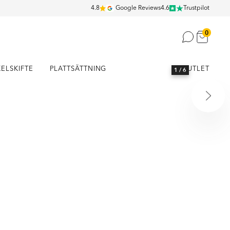
4.8
Google Reviews
4.6
Trustpilot
0
KELSKIFTE
PLATTSÄTTNING
OUTLET
1
/ 6