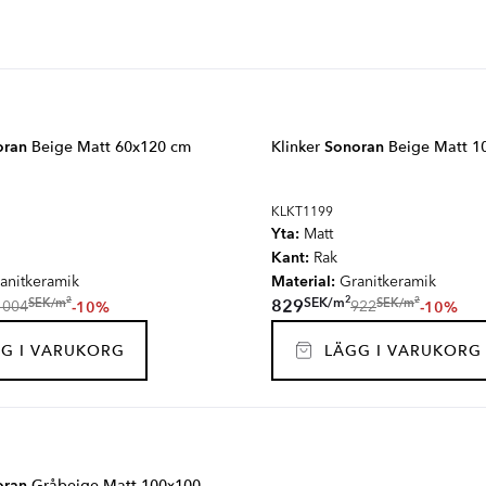
oran
Beige Matt 60x120 cm
Klinker
Sonoran
Beige Matt 1
KLKT1199
Yta:
Matt
Kant:
Rak
Material:
anitkeramik
Granitkeramik
2
2
2
SEK
/
m
SEK
/
m
SEK
/
m
829
-10%
-10%
1004
922
G I VARUKORG
LÄGG I VARUKORG
oran
Gråbeige Matt 100x100