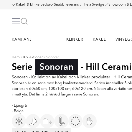
Kakel- & klinkervecka
Snabb leverans till hela Sverige
Showroom & L
KAMPANJ
KLINKER
KAKEL
VINYLG
Hem
Kollektioner
Sonoran
Serie
Sonoran
- Hill Cerami
Sonoran - Kollektion av Kakel och Klinker produkter | Hill Cera
Sonoran är en serie med hög kvalitetsstandard. Serien innehåller 3 ol
storlekar: 60x60 cm, 100x100 cm, 60x120 cm. Nästan alla variationer
i matt yta. Det finns 2 huvud färger i serie Sonoran:
- Ljusgrå
- Beige