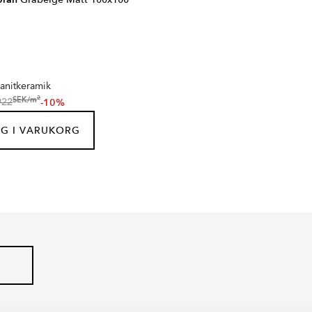
anitkeramik
2
SEK
/
m
-10%
922
G I VARUKORG