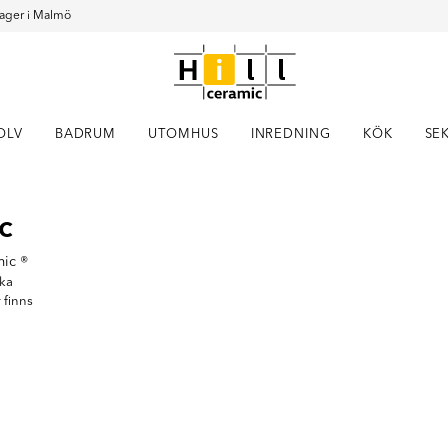
ager i Malmö
OLV
BADRUM
UTOMHUS
INREDNING
KÖK
SE
Item
c
1
of
6
mic ®
ika
 finns