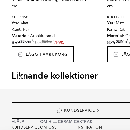
cm
cm
KLKT1198
KLKT1200
Yta:
Yta:
Matt
Matt
Kant:
Kant:
Rak
Rak
Material:
Material:
Granitkeramik
Gr
2
2
2
SEK
/
m
SEK
/
m
SEK
/
m
899
829
-10%
1004
LÄGG I VARUKORG
LÄG
INVICTUS CROSS
Liknande kollektioner
Serie
KUNDSERVICE
HJÄLP
OM HILL CERAMIC
EXTRAS
KUNDSERVICE
OM OSS
INSPIRATION