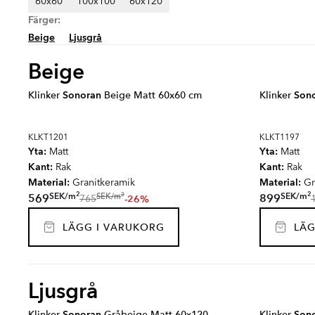
60x60
100x100
60x120
Färger:
Beige
Ljusgrå
Beige
Klinker
Sonoran
Beige Matt 60x60 cm
Klinker
Son
KLKT1201
KLKT1197
Yta:
Yta:
Matt
Matt
Kant:
Kant:
Rak
Rak
Material:
Material:
Granitkeramik
Gr
2
2
2
SEK
/
m
SEK
/
m
SEK
/
m
569
899
-26%
765
LÄGG I VARUKORG
LÄG
Ljusgrå
Klinker
Sonoran
Gråbeige Matt 60x120
Klinker
Son