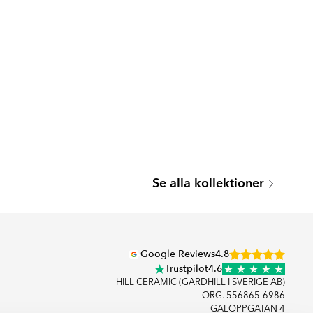
Se alla kollektioner
Google Reviews
4.8
Trustpilot
4.6
HILL CERAMIC (GARDHILL I SVERIGE AB)
ORG. 556865-6986
GALOPPGATAN 4