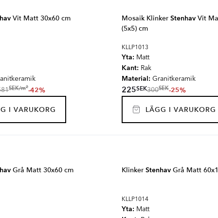
hav
Vit Matt 30x60 cm
Mosaik Klinker
Stenhav
Vit Ma
(5x5) cm
KLLP1013
Yta:
Matt
Kant:
Rak
Material:
anitkeramik
Granitkeramik
2
SEK
SEK
/
m
225
SEK
-42%
-25%
581
300
G I VARUKORG
LÄGG I VARUKORG
hav
Grå Matt 30x60 cm
Klinker
Stenhav
Grå Matt 60x
KLLP1014
Yta:
Matt