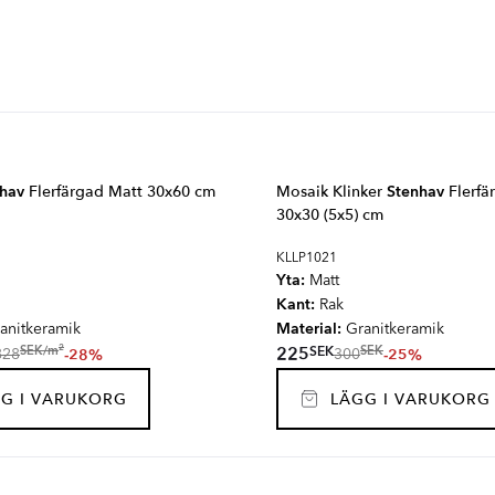
hav
Flerfärgad Matt 30x60 cm
Mosaik Klinker
Stenhav
Flerfä
30x30 (5x5) cm
KLLP1021
Yta:
Matt
Kant:
Rak
Material:
anitkeramik
Granitkeramik
2
SEK
SEK
/
m
225
SEK
-28%
-25%
828
300
G I VARUKORG
LÄGG I VARUKORG