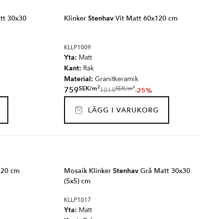
tt 30x30
Klinker
Stenhav
Vit Matt 60x120 cm
KLLP1009
Yta:
Matt
Kant:
Rak
Material:
Granitkeramik
2
2
SEK
/
m
SEK
/
m
759
-25%
1019
LÄGG I VARUKORG
120 cm
Mosaik Klinker
Stenhav
Grå Matt 30x30
(5x5) cm
KLLP1017
Yta:
Matt