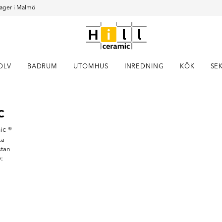
ager i Malmö
OLV
BADRUM
UTOMHUS
INREDNING
KÖK
SE
Item
c
1
of
15
ic ®
ka
stan
v: