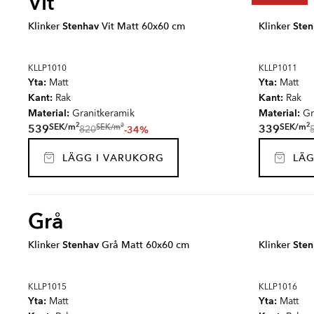
Vit
Klinker
Stenhav
Vit Matt 60x60 cm
Klinker
Sten
KLLP1010
KLLP1011
Yta:
Yta:
Matt
Matt
Kant:
Kant:
Rak
Rak
Material:
Material:
Granitkeramik
Gr
2
2
2
SEK
/
m
SEK
/
m
SEK
/
m
539
339
-34%
820
LÄGG I VARUKORG
LÄG
Grå
Klinker
Stenhav
Grå Matt 60x60 cm
Klinker
Sten
KLLP1015
KLLP1016
Yta:
Yta:
Matt
Matt