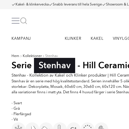
Kakel- & klinkervecka
Snabb leverans till hela Sverige
Showroom & L
KAMPANJ
KLINKER
KAKEL
VINYLG
Hem
Kollektioner
Stenhav
Serie
Stenhav
- Hill Cerami
Stenhav - Kollektion av Kakel och Klinker produkter | Hill Ceram
Stenhav är en serie med hög kvalitetsstandard. Serien innehåller 5 oli
storlekar: Dekorplatta, Mosaik, 60x60 cm, 30x60 cm, 60x120 cm. Nä
alla variationer finns i matt yta. Det finns 4 huvud färger i serie Stenha
- Svart
- Grå
- Flerfärgad
- Vit