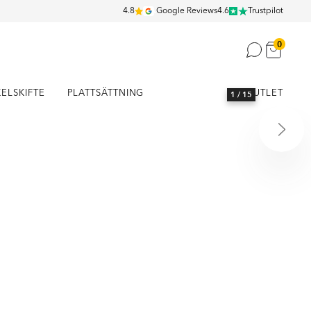
4.8
Google Reviews
4.6
Trustpilot
0
KELSKIFTE
PLATTSÄTTNING
OUTLET
1
/ 15