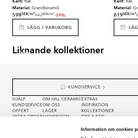
Kant:
Kant:
Rak
Rak
Material:
Material:
Granitkeramik
Gr
2
2
2
SEK
/
m
SEK
/
m
SEK
/
m
598
619
-29%
842
LÄGG I VARUKORG
LÄG
CEPPO DI GRE
TERRA
Liknande kollektioner
Serie
Serie
KUNDSERVICE
HJÄLP
OM HILL CERAMIC
EXTRAS
KUNDSERVICE
OM OSS
INSPIRATION
OFFERT
LAGER
KOLLEKTIONER
SPÅRA ORDER
SHOWROOM
TIPS & RÅD
KÖPVILLKOR
FOR PARTNERS
INTEGRITETSPOLICY
Information om cookies p
VARUPROV
FÖR KREATÖRER
COOKIEPOLICY
KVALITET