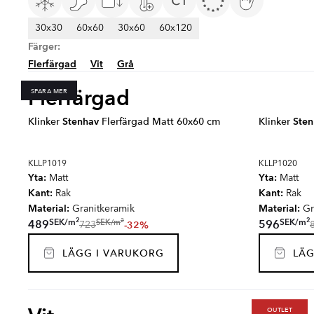
30x30
60x60
30x60
60x120
Färger:
Flerfärgad
Vit
Grå
Flerfärgad
SPARA MER
Klinker
Stenhav
Flerfärgad Matt 60x60 cm
Klinker
Sten
KLLP1019
KLLP1020
Yta:
Yta:
Matt
Matt
Kant:
Kant:
Rak
Rak
Material:
Material:
Granitkeramik
Gr
2
2
2
SEK
/
m
SEK
/
m
SEK
/
m
489
596
-32%
723
LÄGG I VARUKORG
LÄG
OUTLET