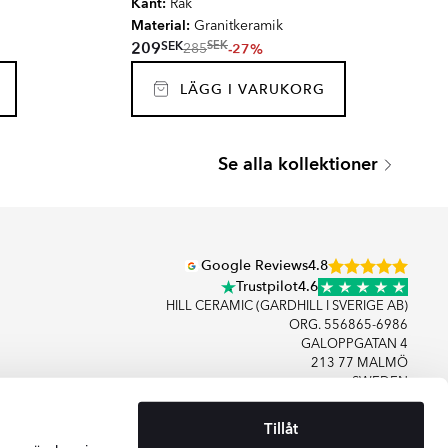
Kant:
Rak
Material:
Granitkeramik
SEK
209
SEK
-27%
285
LÄGG I VARUKORG
O
VENTO
Se alla kollektioner
Serie
Google Reviews
4.8
Trustpilot
4.6
HILL CERAMIC (GARDHILL I SVERIGE AB)
ORG. 556865-6986
GALOPPGATAN 4
213 77 MALMÖ
SWEDEN
Tillåt
+46406083480