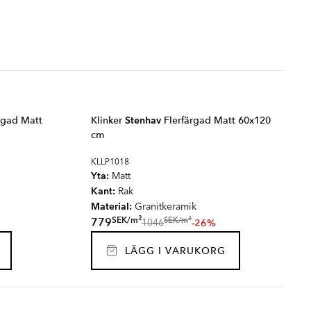
rgad Matt
Klinker
Stenhav
Flerfärgad Matt 60x120
cm
KLLP1018
Yta:
Matt
Kant:
Rak
Material:
Granitkeramik
2
2
SEK
/
m
SEK
/
m
779
-26%
1046
LÄGG I VARUKORG