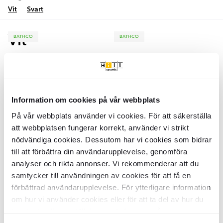
Vit
Svart
Vit
BATHCO
BATHCO
Bathco Tvättställ Sand Waves
Bathco Tvättställ Sand Waves 38
Metallic Vit 36 cm
Metallic Vit 38 cm
BDB5524
BDB5526
Yta:
Yta:
Matt
Matt
Material:
Material:
Information om cookies på vår webbplats
Porslin
Porslin
SEK
SEK
4628
4777
-37%
-37%
SEK
SEK
7346
7583
På vår webbplats använder vi cookies. För att säkerställa
att webbplatsen fungerar korrekt, använder vi strikt
LÄGG I VARUKORG
LÄGG I VARUKORG
nödvändiga cookies. Dessutom har vi cookies som bidrar
BATHCO
till att förbättra din användarupplevelse, genomföra
Bathco Tvättställ Sand Waves 50
analyser och rikta annonser. Vi rekommenderar att du
Metallic Vit 50 cm
samtycker till användningen av cookies för att få en
förbättrad användarupplevelse. För ytterligare information
BDB5528
Yta:
Matt
om hur vi använder cookies eller för att ta del av hur du
Material:
Porslin
kan ändra dina inställningar, vänligen se vår
SEK
5549
-37%
SEK
8807