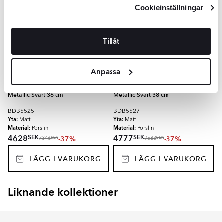
Integritetspolicy
och
Cookiepolicy
.
Cookieinställningar
LÄGG I VARUKORG
Tillåt
Svart
BATHCO
BATHCO
Anpassa
Bathco Tvättställ Sand Waves
Bathco Tvättställ Sand Waves 38
Metallic Svart 36 cm
Metallic Svart 38 cm
BDB5525
BDB5527
Yta:
Yta:
Matt
Matt
Material:
Material:
Porslin
Porslin
SEK
SEK
4628
4777
-37%
-37%
SEK
SEK
7346
7583
LÄGG I VARUKORG
LÄGG I VARUKORG
Liknande kollektioner
VIBRANTE
ARCOIRIS
Item
1