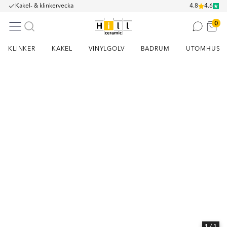
Kakel- & klinkervecka
4.8
4.6
0
KLINKER
KAKEL
VINYLGOLV
BADRUM
UTOMHUS
Item
1
of
1
1
/ 1