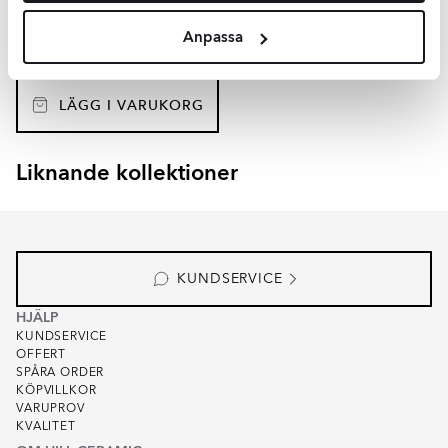
INZV1383
Yta:
Blank
Anpassa
Material:
Harts
SEK
1899
-43%
SEK
3303
LÄGG I VARUKORG
Liknande kollektioner
RENOLIA
HELOR
Item
1
of
7
KUNDSERVICE
HJÄLP
KUNDSERVICE
OFFERT
SPÅRA ORDER
KÖPVILLKOR
VARUPROV
KVALITET