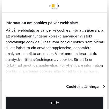
Svart
Guld
Svart
Information om cookies på vår webbplats
Bold Monkey Vägglampa
The Tail
På vår webbplats använder vi cookies. För att säkerställa
Will Follow
Svart Matt
att webbplatsen fungerar korrekt, använder vi strikt
INZV1382
nödvändiga cookies. Dessutom har vi cookies som bidrar
Yta:
Matt
till att förbättra din användarupplevelse, genomföra
Material:
Harts
SEK
1899
-43%
SEK
analyser och rikta annonser. Vi rekommenderar att du
3303
samtycker till användningen av cookies för att få en
LÄGG I VARUKORG
förbättrad användarupplevelse. För ytterligare information
om hur vi använder cookies eller för att ta del av hur du
kan ändra dina inställningar, vänligen se vår
Integritetspolicy
och
Cookiepolicy
.
Cookieinställningar
Guld
Bold Monkey Vägglampa
The Tail
Tillåt
Will Follow
Guld Blank