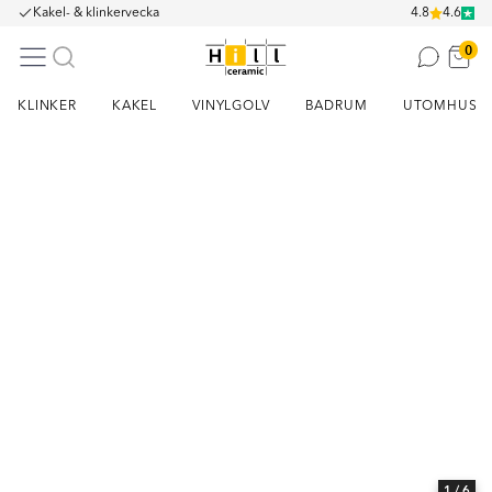
Kakel- & klinkervecka
4.8
4.6
0
KLINKER
KAKEL
VINYLGOLV
BADRUM
UTOMHUS
Item
1
of
6
1
/ 6