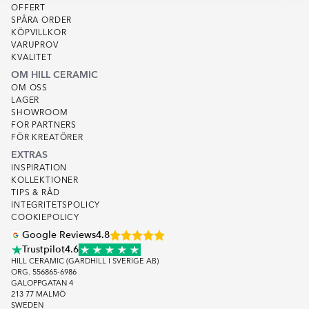
OFFERT
SPÅRA ORDER
KÖPVILLKOR
VARUPROV
KVALITET
OM HILL CERAMIC
OM OSS
LAGER
SHOWROOM
FOR PARTNERS
FÖR KREATÖRER
EXTRAS
INSPIRATION
KOLLEKTIONER
TIPS & RÅD
INTEGRITETSPOLICY
COOKIEPOLICY
Google Reviews
4.8
Trustpilot
4.6
HILL CERAMIC (GARDHILL I SVERIGE AB)
ORG. 556865-6986
GALOPPGATAN 4
213 77 MALMÖ
SWEDEN