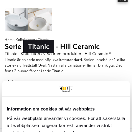
Hem
Kollektioner
Titanic
Serie
Titanic
- Hill Ceramic
Titanic - Kollektion av Badrum produkter | Hill Ceramic ®
Titanic är en serie med hög kvalitetsstandard. Serien innehåller 1 olika
storlekar: Tvättställ Oval. Nästan alla variationer finns i blank yta. Det
finns 2 huvud färger i serie Titanic:
- Guld
- Vit
Tvättställ Oval
Information om cookies på vår webbplats
Färger:
På vår webbplats använder vi cookies. För att säkerställa
Vit
att webbplatsen fungerar korrekt, använder vi strikt