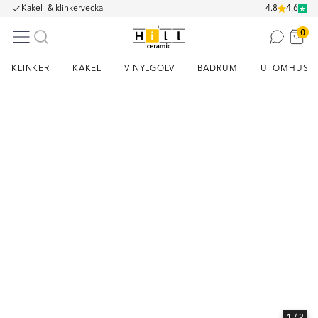
Kakel- & klinkervecka
4.8
4.6
0
KLINKER
KAKEL
VINYLGOLV
BADRUM
UTOMHUS
Item
1
of
2
1
/ 2