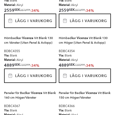
Yta:
Yta:
Blank
Blank
Material:
Material:
Akryl
Akryl
SEK
SEK
2559
2559
-34%
-34%
SEK
SEK
3876
3876
LÄGG I VARUKORG
LÄGG I VARUKORG
Hörnbadkar
Vicenza
Vit Blank 130
Hörnbadkar
Vicenza
Vit Blank 130
cm Vänster (Utan Panel & Avlopp)
cm Höger (Utan Panel & Avlopp)
BDBC4355
BDBC4354
Yta:
Yta:
Blank
Blank
Material:
Material:
Akryl
Akryl
SEK
SEK
4889
4889
-34%
-34%
SEK
SEK
7395
7395
LÄGG I VARUKORG
LÄGG I VARUKORG
Paneler för Badkar
Vicenza
Vit Blank
Paneler för Badkar
Vicenza
Vit Blank
160 cm Höger/Vänster
150 cm Höger/Vänster
BDBC4367
BDBC4366
Yta:
Yta:
Blank
Blank
Material:
Material: