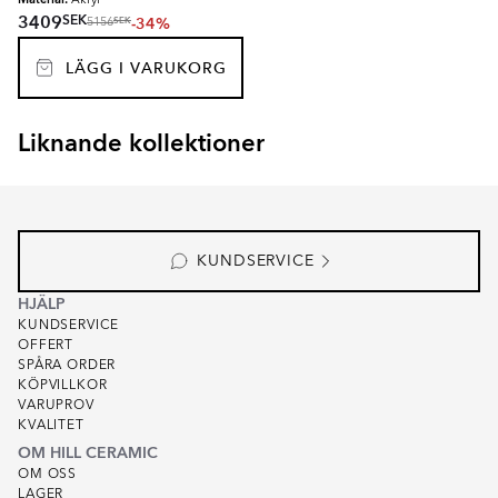
Akryl
SEK
3409
-34%
SEK
5156
LÄGG I VARUKORG
Liknande kollektioner
GALAXIDI
GRASSE
Item
1
of
8
KUNDSERVICE
HJÄLP
KUNDSERVICE
OFFERT
SPÅRA ORDER
KÖPVILLKOR
VARUPROV
KVALITET
OM HILL CERAMIC
OM OSS
LAGER