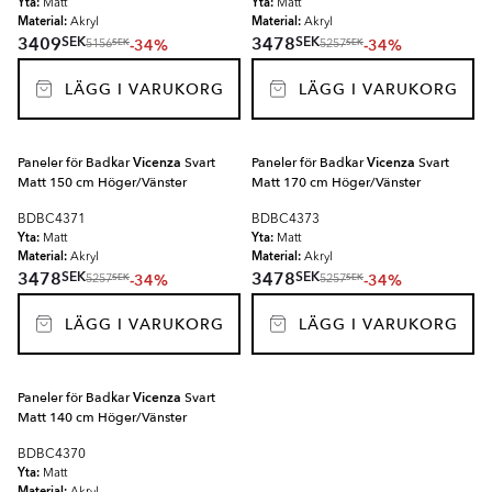
Yta:
Yta:
Matt
Matt
Material:
Material:
Akryl
Akryl
SEK
SEK
3409
3478
-34%
-34%
SEK
SEK
5156
5257
LÄGG I VARUKORG
LÄGG I VARUKORG
Paneler för Badkar
Vicenza
Svart
Paneler för Badkar
Vicenza
Svart
Matt 150 cm Höger/Vänster
Matt 170 cm Höger/Vänster
BDBC4371
BDBC4373
Yta:
Yta:
Matt
Matt
Material:
Material:
Akryl
Akryl
SEK
SEK
3478
3478
-34%
-34%
SEK
SEK
5257
5257
LÄGG I VARUKORG
LÄGG I VARUKORG
Paneler för Badkar
Vicenza
Svart
Matt 140 cm Höger/Vänster
BDBC4370
Yta:
Matt
Material: