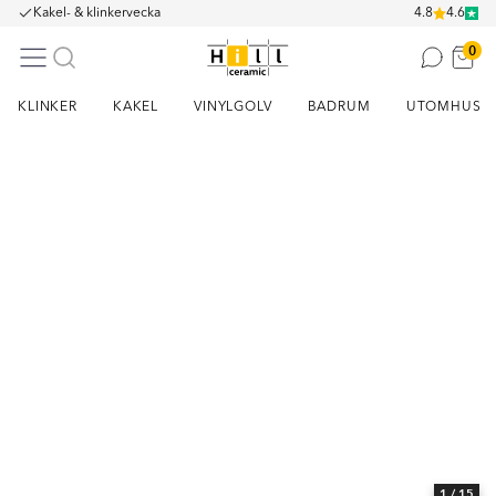
Kakel- & klinkervecka
4.8
4.6
0
KLINKER
KAKEL
VINYLGOLV
BADRUM
UTOMHUS
Item
1
of
15
1
/ 15