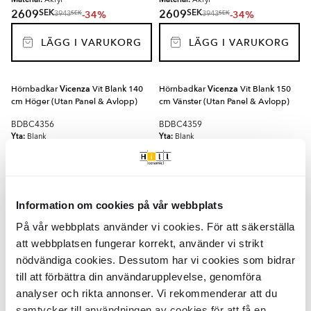
Akryl
Akryl
SEK
SEK
2609
2609
-34%
-34%
SEK
SEK
3943
3943
LÄGG I VARUKORG
LÄGG I VARUKORG
Hörnbadkar
Vicenza
Vit Blank 140
Hörnbadkar
Vicenza
Vit Blank 150
cm Höger (Utan Panel & Avlopp)
cm Vänster (Utan Panel & Avlopp)
BDBC4356
BDBC4359
Yta:
Yta:
Blank
Blank
Material:
Material:
Akryl
Akryl
SEK
SEK
5235
5875
-35%
-34%
SEK
SEK
8041
8881
LÄGG I VARUKORG
LÄGG I VARUKORG
Information om cookies på vår webbplats
På vår webbplats använder vi cookies. För att säkerställa
Hörnbadkar
Vicenza
Vit Blank 140
Hörnbadkar
Vicenza
Vit Blank 160
att webbplatsen fungerar korrekt, använder vi strikt
cm Vänster (Utan Panel & Avlopp)
cm Vänster (Utan Panel & Avlopp)
nödvändiga cookies. Dessutom har vi cookies som bidrar
BDBC4357
BDBC4361
till att förbättra din användarupplevelse, genomföra
Yta:
Yta:
Blank
Blank
analyser och rikta annonser. Vi rekommenderar att du
Material:
Material:
Akryl
Akryl
SEK
SEK
samtycker till användningen av cookies för att få en
SEK
SEK