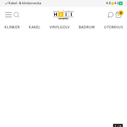
Kakel- & klinkervecka
4.8
4.6
0
KLINKER
KAKEL
VINYLGOLV
BADRUM
UTOMHUS
Item
1
of
8
1
/ 8