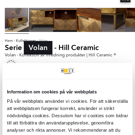
Hem
Kollektioner
Volan
Serie
Volan
- Hill Ceramic
Volan - Kollektion av Inredning produkter | Hill Ceramic ®
Skänk
Konsolbord
Färger:
Guld
Information om cookies på vår webbplats
På vår webbplats använder vi cookies. För att säkerställa
Guld
att webbplatsen fungerar korrekt, använder vi strikt
nödvändiga cookies. Dessutom har vi cookies som bidrar
Dutchbone Skänk
Volan
Guld
Dutchbone Konsolbord
Volan
Guld
till att förbättra din användarupplevelse, genomföra
50x140 cm
analyser och rikta annonser. Vi rekommenderar att du