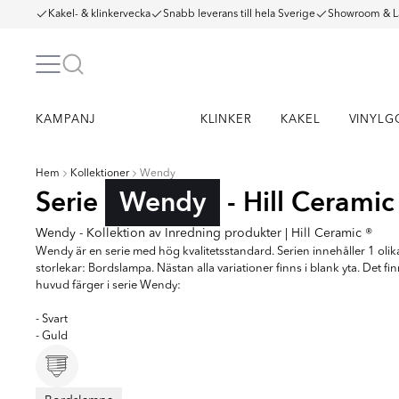
Kakel- & klinkervecka
Snabb leverans till hela Sverige
Showroom & L
KAMPANJ
KLINKER
KAKEL
VINYLG
Hem
Kollektioner
Wendy
Serie
Wendy
- Hill Ceramic
Wendy - Kollektion av Inredning produkter | Hill Ceramic ®
Wendy är en serie med hög kvalitetsstandard. Serien innehåller 1 olik
storlekar: Bordslampa. Nästan alla variationer finns i blank yta. Det fi
huvud färger i serie Wendy:
- Svart
- Guld