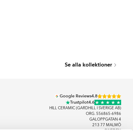
SEATTLE
Se alla kollektioner
Serie
Google Reviews
4.8
Trustpilot
4.6
HILL CERAMIC (GARDHILL I SVERIGE AB)
ORG. 556865-6986
GALOPPGATAN 4
213 77 MALMÖ
SWEDEN