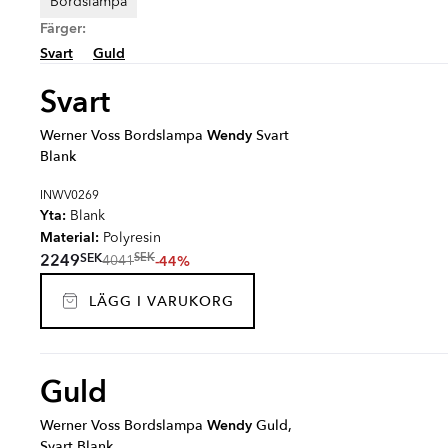
Bordslampa
Färger:
Svart
Guld
Svart
Werner Voss Bordslampa
Wendy
Svart
Blank
INWV0269
Yta:
Blank
Material:
Polyresin
SEK
2249
SEK
-44%
4041
LÄGG I VARUKORG
Guld
Werner Voss Bordslampa
Wendy
Guld,
Svart Blank