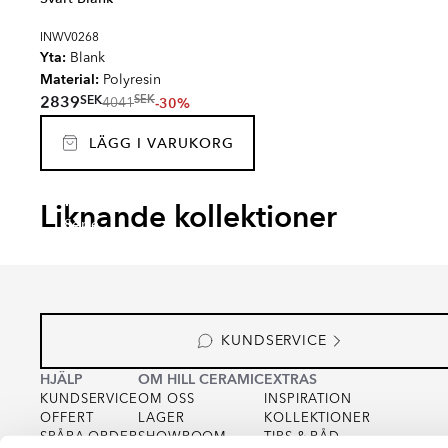
INWV0268
Yta:
Blank
Material:
Polyresin
SEK
2839
SEK
-30%
4041
LÄGG I VARUKORG
RENOLIA
HELO
FARNEL
MUTR
Liknande kollektioner
Serie
Serie
Serie
Serie
KUNDSERVICE
HJÄLP
OM HILL CERAMIC
EXTRAS
KUNDSERVICE
OM OSS
INSPIRATION
OFFERT
LAGER
KOLLEKTIONER
SPÅRA ORDER
SHOWROOM
TIPS & RÅD