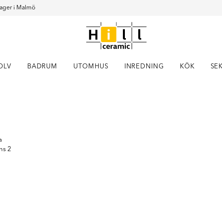
ager i Malmö
OLV
BADRUM
UTOMHUS
INREDNING
KÖK
SE
Item
1
of
12
a
nns 2