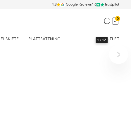
4.8
Google Reviews
4.6
Trustpilot
0
KELSKIFTE
PLATTSÄTTNING
OUTLET
1
/ 12