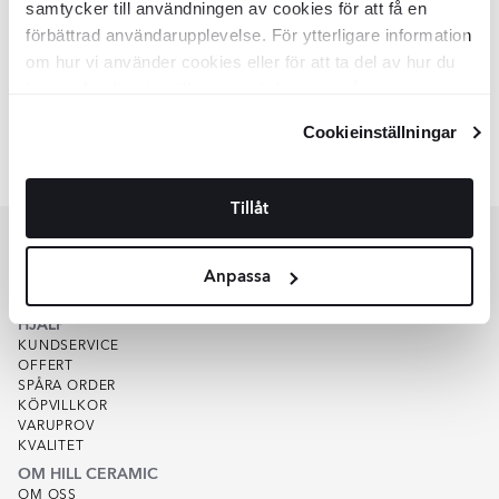
INZV0486
samtycker till användningen av cookies för att få en
Material:
Ull
förbättrad användarupplevelse. För ytterligare information
SEK
6215
-43%
SEK
10923
om hur vi använder cookies eller för att ta del av hur du
LÄGG I VARUKORG
kan ändra dina inställningar, vänligen se vår
Integritetspolicy
och
Cookiepolicy
.
Cookieinställningar
Liknande kollektioner
WERNER VOSS VASER
Item
Tillåt
1
of
1
Anpassa
KUNDSERVICE
HJÄLP
KUNDSERVICE
OFFERT
SPÅRA ORDER
KÖPVILLKOR
VARUPROV
KVALITET
OM HILL CERAMIC
OM OSS