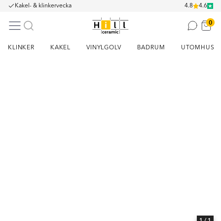
Kakel- & klinkervecka
4.8
4.6
0
KLINKER
KAKEL
VINYLGOLV
BADRUM
UTOMHUS
Item
1
of
1
1
/ 1