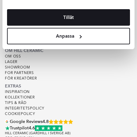
HJÄLP
KUNDSERVICE
Tillåt
OFFERT
SPÅRA ORDER
KÖPVILLKOR
Anpassa
VARUPROV
KVALITET
OM HILL CERAMIC
OM OSS
LAGER
SHOWROOM
FOR PARTNERS
FÖR KREATÖRER
EXTRAS
INSPIRATION
KOLLEKTIONER
TIPS & RÅD
INTEGRITETSPOLICY
COOKIEPOLICY
Google Reviews
4.8
Trustpilot
4.6
HILL CERAMIC (GARDHILL I SVERIGE AB)