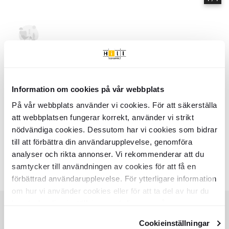
Hem
Kollektioner
Alcinoe
Serie
Alcinoe
- Hill Ceramic
Information om cookies på vår webbplats
Alcinoe - Kollektion av produkter | Hill Ceramic ®
Alcinoe är en serie med hög kvalitetsstandard. Serien innehåller 4 olika
På vår webbplats använder vi cookies. För att säkerställa
storlekar: Hängande Lampa 120 cm, Hängande Lampa 200 cm,
att webbplatsen fungerar korrekt, använder vi strikt
Hängande Lampa 160 cm, Hängande Lampa 210 cm. Nästan alla
nödvändiga cookies. Dessutom har vi cookies som bidrar
variationer finns i matt yta. Det finns 1 huvud färger i serie Alcinoe:
till att förbättra din användarupplevelse, genomföra
- Svart
analyser och rikta annonser. Vi rekommenderar att du
Färger:
samtycker till användningen av cookies för att få en
Liknande kollektioner
RENOLIA
HELOR
förbättrad användarupplevelse. För ytterligare information
Item
om hur vi använder cookies eller för att ta del av hur du
1
kan ändra dina inställningar, vänligen se vår
of
Integritetspolicy
och
Cookiepolicy
.
7
Cookieinställningar
KUNDSERVICE