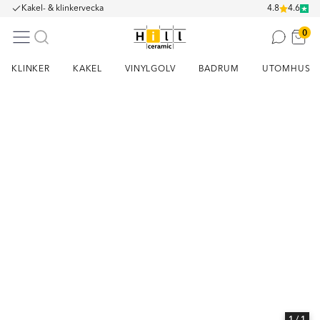
Kakel- & klinkervecka
4.8
4.6
0
KLINKER
KAKEL
VINYLGOLV
BADRUM
UTOMHUS
Item
1
of
1
1
/ 1