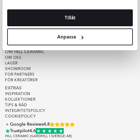
HJÄLP
KUNDSERVICE
Tillåt
OFFERT
SPÅRA ORDER
KÖPVILLKOR
Anpassa
VARUPROV
KVALITET
OM HILL CERAMIC
OM OSS
LAGER
SHOWROOM
FOR PARTNERS
FÖR KREATÖRER
EXTRAS
INSPIRATION
KOLLEKTIONER
TIPS & RÅD
INTEGRITETSPOLICY
COOKIEPOLICY
Google Reviews
4.8
Trustpilot
4.6
HILL CERAMIC (GARDHILL I SVERIGE AB)