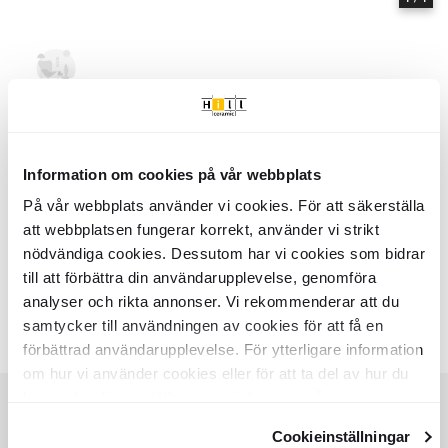
Hem
Kollektioner
Alma Light
Serie
Alma Light
- Hill Ceramic
Information om cookies på vår webbplats
Alma Light - Kollektion av produkter | Hill Ceramic ®
Alma Light är en serie med hög kvalitetsstandard. Serien innehåller 2
På vår webbplats använder vi cookies. För att säkerställa
olika storlekar: Spotlight Enkel, Spotlight Dubbel. Nästan alla
att webbplatsen fungerar korrekt, använder vi strikt
variationer finns i matt yta. Det finns 2 huvud färger i serie Alma Light:
nödvändiga cookies. Dessutom har vi cookies som bidrar
till att förbättra din användarupplevelse, genomföra
- Svart
- Vit
analyser och rikta annonser. Vi rekommenderar att du
Färger:
samtycker till användningen av cookies för att få en
Liknande kollektioner
RENOLIA
HELOR
förbättrad användarupplevelse. För ytterligare information
Item
om hur vi använder cookies eller för att ta del av hur du
1
kan ändra dina inställningar, vänligen se vår
of
Integritetspolicy
och
Cookiepolicy
.
7
Cookieinställningar
KUNDSERVICE