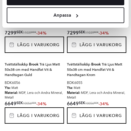
Handtagen Krom
Handtagen Svart
BDK6064
BDK6063
Anpassa
Yta:
Yta:
Matt
Matt
Material:
Material:
MDF, Lera och Andra Mineral,
MDF, Lera och Andra Mineral,
Metall
Metall
SEK
SEK
7299
7299
-34%
-34%
SEK
SEK
11039
11039
LÄGG I VARUKORG
LÄGG I VARUKORG
Tvättställsskåp
Brook
Trä Ljus Matt
Tvättställsskåp
Brook
Trä Ljus Matt
50x38 cm med Handfat Vit &
50x38 cm med Handfat Vit &
Handtagen Guld
Handtagen Krom
BDK6056
BDK6055
Yta:
Yta:
Matt
Matt
Material:
Material:
MDF, Lera och Andra Mineral,
MDF, Lera och Andra Mineral,
Metall
Metall
SEK
SEK
6649
6649
-34%
-34%
SEK
SEK
10056
10056
LÄGG I VARUKORG
LÄGG I VARUKORG