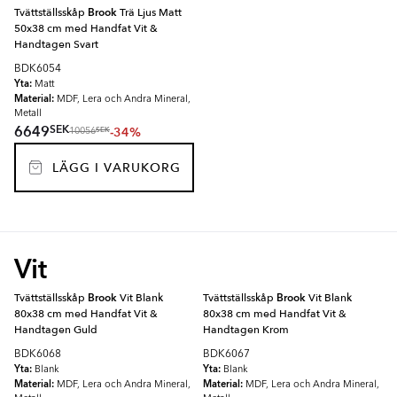
Tvättställsskåp
Brook
Trä Ljus Matt
50x38 cm med Handfat Vit &
Handtagen Svart
BDK6054
Yta:
Matt
Material:
MDF, Lera och Andra Mineral,
Metall
SEK
6649
-34%
SEK
10056
LÄGG I VARUKORG
Vit
Tvättställsskåp
Brook
Vit Blank
Tvättställsskåp
Brook
Vit Blank
80x38 cm med Handfat Vit &
80x38 cm med Handfat Vit &
Handtagen Guld
Handtagen Krom
BDK6068
BDK6067
Yta:
Yta:
Blank
Blank
Material:
Material:
MDF, Lera och Andra Mineral,
MDF, Lera och Andra Mineral,