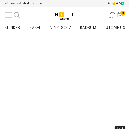
Kakel- & klinkervecka
4.8
4.6
0
KLINKER
KAKEL
VINYLGOLV
BADRUM
UTOMHUS
Item
1
of
9
1
/ 9