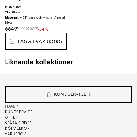
BDK6049
Yta:
Blank
Material:
MDF, Lera och Andra Mineral,
Metall
SEK
6649
-34%
SEK
10056
LÄGG I VARUKORG
Liknande kollektioner
EKSKÄR TOPS
OMNI
Item
1
of
6
KUNDSERVICE
HJÄLP
KUNDSERVICE
OFFERT
SPÅRA ORDER
KÖPVILLKOR
VARUPROV