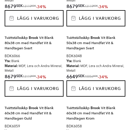
Metall
Metall
SEK
SEK
8679
8679
-34%
-34%
SEK
SEK
13119
13119
LÄGG I VARUKORG
LÄGG I VARUKORG
Tvättställsskåp
Brook
Vit Blank
Tvättställsskåp
Brook
Vit Blank
80x38 cm med Handfat Vit &
50x38 cm med Handfat Vit &
Handtagen Svart
Handtagen Svart
BDK6066
BDK6048
Yta:
Yta:
Blank
Blank
Material:
Material:
MDF, Lera och Andra Mineral,
MDF, Lera och Andra Mineral,
Metall
Metall
SEK
SEK
8679
6649
-34%
-34%
SEK
SEK
13119
10056
LÄGG I VARUKORG
LÄGG I VARUKORG
Tvättställsskåp
Brook
Vit Blank
Tvättställsskåp
Brook
Vit Blank
60x38 cm med Handfat Vit &
60x38 cm med Handfat Vit &
Handtagen Guld
Handtagen Krom
BDK6059
BDK6058