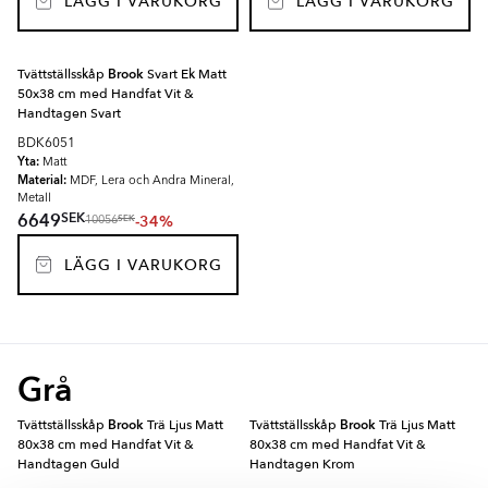
LÄGG I VARUKORG
LÄGG I VARUKORG
Tvättställsskåp
Brook
Svart Ek Matt
50x38 cm med Handfat Vit &
Handtagen Svart
BDK6051
Yta:
Matt
Material:
MDF, Lera och Andra Mineral,
Metall
SEK
6649
-34%
SEK
10056
LÄGG I VARUKORG
Grå
Tvättställsskåp
Brook
Trä Ljus Matt
Tvättställsskåp
Brook
Trä Ljus Matt
80x38 cm med Handfat Vit &
80x38 cm med Handfat Vit &
Handtagen Guld
Handtagen Krom