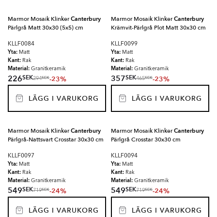
Marmor Mosaik Klinker
Canterbury
Marmor Mosaik Klinker
Canterbury
Pärlgrå Matt 30x30 (5x5) cm
Krämvit-Pärlgrå Plot Matt 30x30 cm
KLLF0084
KLLF0099
Yta:
Yta:
Matt
Matt
Kant:
Kant:
Rak
Rak
Material:
Material:
Granitkeramik
Granitkeramik
SEK
SEK
226
357
-23%
-23%
SEK
SEK
294
465
LÄGG I VARUKORG
LÄGG I VARUKORG
Marmor Mosaik Klinker
Canterbury
Marmor Mosaik Klinker
Canterbury
Pärlgrå-Nattsvart Crosstar 30x30 cm
Pärlgrå Crosstar 30x30 cm
KLLF0097
KLLF0094
Yta:
Yta:
Matt
Matt
Kant:
Kant:
Rak
Rak
Material:
Material:
Granitkeramik
Granitkeramik
SEK
SEK
549
549
-24%
-24%
SEK
SEK
719
719
LÄGG I VARUKORG
LÄGG I VARUKORG