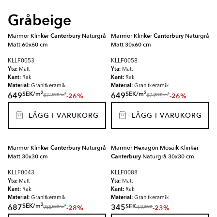
Gråbeige
Marmor Klinker
Canterbury
Naturgrå
Marmor Klinker
Canterbury
Naturgrå
Matt 60x60 cm
Matt 30x60 cm
KLLF0053
KLLF0058
Yta:
Yta:
Matt
Matt
Kant:
Kant:
Rak
Rak
Material:
Material:
Granitkeramik
Granitkeramik
2
2
SEK
/
m
SEK
/
m
649
649
-26%
-26%
2
2
SEK
/
m
SEK
/
m
874
874
LÄGG I VARUKORG
LÄGG I VARUKORG
Marmor Klinker
Canterbury
Naturgrå
Marmor Hexagon Mosaik Klinker
Matt 30x30 cm
Canterbury
Naturgrå 30x30 cm
KLLF0043
KLLF0088
Yta:
Yta:
Matt
Matt
Kant:
Kant:
Rak
Rak
Material:
Material:
Granitkeramik
Granitkeramik
2
SEK
/
m
SEK
687
345
-28%
-23%
2
SEK
/
m
SEK
955
449