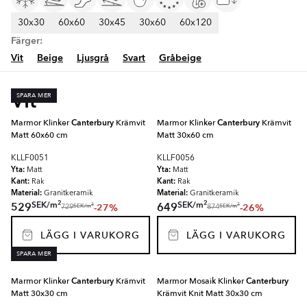
30x30
60x60
30x45
30x60
60x120
Färger:
Vit
Beige
Ljusgrå
Svart
Gråbeige
Vit
SPARA MER
Marmor Klinker
Canterbury
Krämvit
Marmor Klinker
Canterbury
Krämvit
Matt 60x60 cm
Matt 30x60 cm
KLLF0051
KLLF0056
Yta:
Yta:
Matt
Matt
Kant:
Kant:
Rak
Rak
Material:
Material:
Granitkeramik
Granitkeramik
2
2
SEK
/
m
SEK
/
m
529
649
-27%
-26%
2
2
SEK
/
m
SEK
/
m
729
874
LÄGG I VARUKORG
LÄGG I VARUKORG
SPARA MER
Marmor Klinker
Canterbury
Krämvit
Marmor Mosaik Klinker
Canterbury
Matt 30x30 cm
Krämvit Knit Matt 30x30 cm