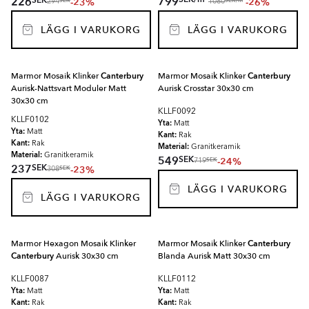
226
799
-23%
-26%
SEK
SEK
/
m
294
1080
LÄGG I VARUKORG
LÄGG I VARUKORG
Marmor Mosaik Klinker
Canterbury
Marmor Mosaik Klinker
Canterbury
Aurisk-Nattsvart Moduler Matt
Aurisk Crosstar 30x30 cm
30x30 cm
KLLF0092
KLLF0102
Yta:
Matt
Yta:
Matt
Kant:
Rak
Kant:
Rak
Material:
Granitkeramik
Material:
Granitkeramik
SEK
549
-24%
SEK
719
SEK
237
-23%
SEK
308
LÄGG I VARUKORG
LÄGG I VARUKORG
Marmor Hexagon Mosaik Klinker
Marmor Mosaik Klinker
Canterbury
Canterbury
Aurisk 30x30 cm
Blanda Aurisk Matt 30x30 cm
KLLF0087
KLLF0112
Yta:
Yta:
Matt
Matt
Kant:
Kant:
Rak
Rak