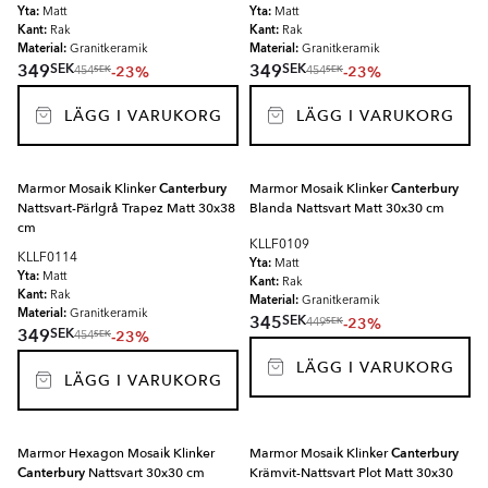
Yta:
Yta:
Matt
Matt
Kant:
Kant:
Rak
Rak
Material:
Material:
Granitkeramik
Granitkeramik
SEK
SEK
349
349
-23%
-23%
SEK
SEK
454
454
LÄGG I VARUKORG
LÄGG I VARUKORG
Marmor Mosaik Klinker
Canterbury
Marmor Mosaik Klinker
Canterbury
Nattsvart-Pärlgrå Trapez Matt 30x38
Blanda Nattsvart Matt 30x30 cm
cm
KLLF0109
KLLF0114
Yta:
Matt
Yta:
Matt
Kant:
Rak
Kant:
Rak
Material:
Granitkeramik
Material:
Granitkeramik
SEK
345
-23%
SEK
449
SEK
349
-23%
SEK
454
LÄGG I VARUKORG
LÄGG I VARUKORG
Marmor Hexagon Mosaik Klinker
Marmor Mosaik Klinker
Canterbury
Canterbury
Nattsvart 30x30 cm
Krämvit-Nattsvart Plot Matt 30x30