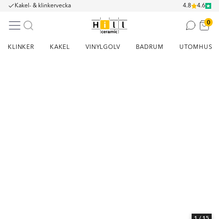
Kakel- & klinkervecka
4.8
4.6
0
KLINKER
KAKEL
VINYLGOLV
BADRUM
UTOMHUS
Item
1
of
15
1
/ 15