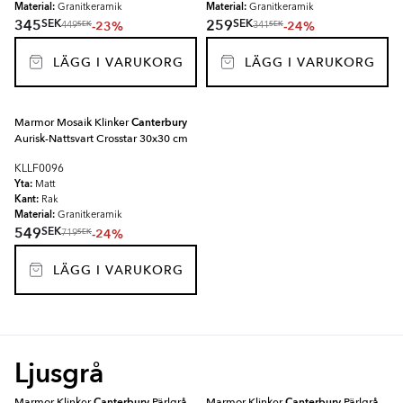
Material:
Material:
Granitkeramik
Granitkeramik
SEK
SEK
345
259
-23%
-24%
SEK
SEK
449
341
LÄGG I VARUKORG
LÄGG I VARUKORG
Marmor Mosaik Klinker
Canterbury
Aurisk-Nattsvart Crosstar 30x30 cm
KLLF0096
Yta:
Matt
Kant:
Rak
Material:
Granitkeramik
SEK
549
-24%
SEK
719
LÄGG I VARUKORG
Ljusgrå
Marmor Klinker
Canterbury
Pärlgrå
Marmor Klinker
Canterbury
Pärlgrå