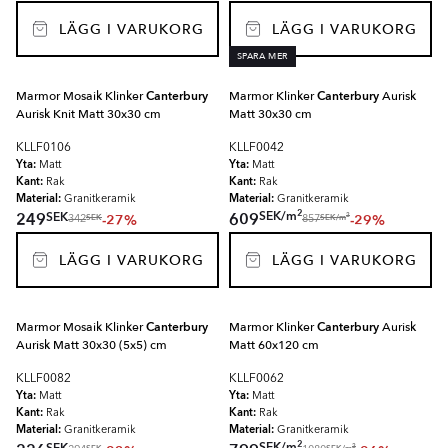
LÄGG I VARUKORG
LÄGG I VARUKORG
SPARA MER
Marmor Mosaik Klinker
Canterbury
Marmor Klinker
Canterbury
Aurisk
Aurisk Knit Matt 30x30 cm
Matt 30x30 cm
KLLF0106
KLLF0042
Yta:
Yta:
Matt
Matt
Kant:
Kant:
Rak
Rak
Material:
Material:
Granitkeramik
Granitkeramik
2
SEK
/
m
SEK
249
609
-27%
-29%
2
SEK
SEK
/
m
342
857
LÄGG I VARUKORG
LÄGG I VARUKORG
Marmor Mosaik Klinker
Canterbury
Marmor Klinker
Canterbury
Aurisk
Aurisk Matt 30x30 (5x5) cm
Matt 60x120 cm
KLLF0082
KLLF0062
Yta:
Yta:
Matt
Matt
Kant:
Kant:
Rak
Rak
Material:
Material:
Granitkeramik
Granitkeramik
2
SEK
/
m
SEK
2