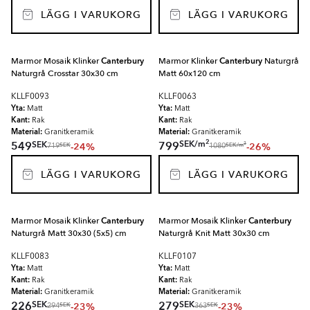
LÄGG I VARUKORG
LÄGG I VARUKORG
Marmor Mosaik Klinker
Canterbury
Marmor Klinker
Canterbury
Naturgrå
Naturgrå Crosstar 30x30 cm
Matt 60x120 cm
KLLF0093
KLLF0063
Yta:
Yta:
Matt
Matt
Kant:
Kant:
Rak
Rak
Material:
Material:
Granitkeramik
Granitkeramik
2
SEK
/
m
SEK
549
799
-24%
-26%
2
SEK
SEK
/
m
719
1080
LÄGG I VARUKORG
LÄGG I VARUKORG
Marmor Mosaik Klinker
Canterbury
Marmor Mosaik Klinker
Canterbury
Naturgrå Matt 30x30 (5x5) cm
Naturgrå Knit Matt 30x30 cm
KLLF0083
KLLF0107
Yta:
Yta:
Matt
Matt
Kant:
Kant:
Rak
Rak
Material:
Material:
Granitkeramik
Granitkeramik
SEK
SEK
226
279
-23%
-23%
SEK
SEK
294
363