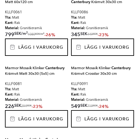
Matt 60x120 cm
Canterbury
Krämvit 30x30 cm
KLLF0061
KLLF0086
Yta:
Yta:
Matt
Matt
Kant:
Kant:
Rak
Rak
Material:
Material:
Granitkeramik
Granitkeramik
2
SEK
/
m
SEK
799
345
-26%
-23%
2
SEK
/
m
SEK
1080
449
LÄGG I VARUKORG
LÄGG I VARUKORG
Marmor Mosaik Klinker
Canterbury
Marmor Mosaik Klinker
Canterbury
Krämvit Matt 30x30 (5x5) cm
Krämvit Crosstar 30x30 cm
KLLF0081
KLLF0091
Yta:
Yta:
Matt
Matt
Kant:
Kant:
Rak
Rak
Material:
Material:
Granitkeramik
Granitkeramik
SEK
SEK
226
549
-23%
-24%
SEK
SEK
294
719
LÄGG I VARUKORG
LÄGG I VARUKORG