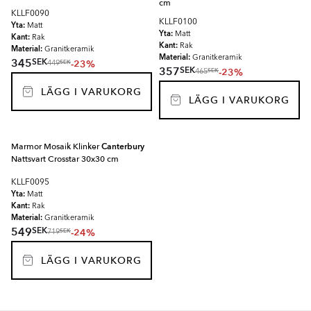
cm
KLLF0090
KLLF0100
Yta:
Matt
Yta:
Matt
Kant:
Rak
Kant:
Rak
Material:
Granitkeramik
Material:
Granitkeramik
SEK
345
-23%
SEK
449
SEK
357
-23%
SEK
465
LÄGG I VARUKORG
LÄGG I VARUKORG
Marmor Mosaik Klinker
Canterbury
Nattsvart Crosstar 30x30 cm
KLLF0095
Yta:
Matt
Kant:
Rak
Material:
Granitkeramik
SEK
549
-24%
SEK
719
LÄGG I VARUKORG