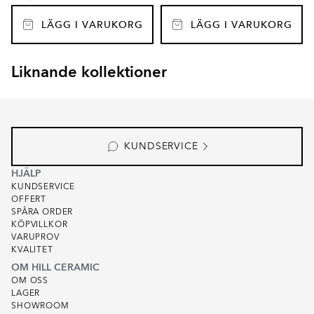
LÄGG I VARUKORG
LÄGG I VARUKORG
Liknande kollektioner
EMPYRIO
BOTTOCINO
Item
1
of
8
KUNDSERVICE
HJÄLP
KUNDSERVICE
OFFERT
SPÅRA ORDER
KÖPVILLKOR
VARUPROV
KVALITET
OM HILL CERAMIC
OM OSS
LAGER
SHOWROOM