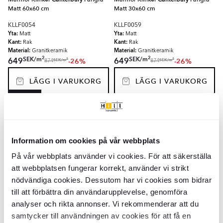
Matt 60x60 cm
Matt 30x60 cm
KLLF0054
KLLF0059
Yta:
Yta:
Matt
Matt
Kant:
Kant:
Rak
Rak
Material:
Material:
Granitkeramik
Granitkeramik
2
2
SEK
/
m
SEK
/
m
649
649
-26%
-26%
2
2
SEK
/
m
SEK
/
m
874
874
LÄGG I VARUKORG
LÄGG I VARUKORG
SPARA MER
Marmor Klinker
Canterbury
Pärlgrå
Marmor Mosaik Klinker
Canterbury
Matt 30x30 cm
Pärlgrå Knit Matt 30x30 cm
Information om cookies på vår webbplats
KLLF0044
KLLF0108
Yta:
Yta:
Matt
Matt
På vår webbplats använder vi cookies. För att säkerställa
Kant:
Kant:
Rak
Rak
Material:
Material:
Granitkeramik
Granitkeramik
att webbplatsen fungerar korrekt, använder vi strikt
2
SEK
/
m
SEK
599
249
-30%
-27%
2
SEK
/
m
SEK
857
342
nödvändiga cookies. Dessutom har vi cookies som bidrar
till att förbättra din användarupplevelse, genomföra
LÄGG I VARUKORG
LÄGG I VARUKORG
analyser och rikta annonser. Vi rekommenderar att du
samtycker till användningen av cookies för att få en