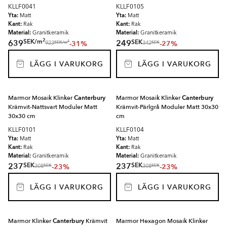
KLLF0041
KLLF0105
Yta:
Yta:
Matt
Matt
Kant:
Kant:
Rak
Rak
Material:
Material:
Granitkeramik
Granitkeramik
2
SEK
/
m
SEK
639
249
-31%
-27%
2
SEK
/
m
SEK
923
342
LÄGG I VARUKORG
LÄGG I VARUKORG
Marmor Mosaik Klinker
Canterbury
Marmor Mosaik Klinker
Canterbury
Krämvit-Nattsvart Moduler Matt
Krämvit-Pärlgrå Moduler Matt 30x30
30x30 cm
cm
KLLF0101
KLLF0104
Yta:
Yta:
Matt
Matt
Kant:
Kant:
Rak
Rak
Material:
Material:
Granitkeramik
Granitkeramik
SEK
SEK
237
237
-23%
-23%
SEK
SEK
308
308
LÄGG I VARUKORG
LÄGG I VARUKORG
Marmor Klinker
Canterbury
Krämvit
Marmor Hexagon Mosaik Klinker