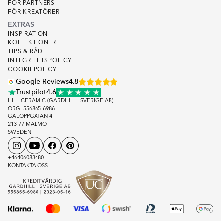
FOR PARTNERS
FÖR KREATÖRER
EXTRAS
INSPIRATION
KOLLEKTIONER
TIPS & RÅD
INTEGRITETSPOLICY
COOKIEPOLICY
Google Reviews
4.8
Trustpilot
4.6
HILL CERAMIC (GARDHILL I SVERIGE AB)
ORG. 556865-6986
GALOPPGATAN 4
213 77 MALMÖ
SWEDEN
+46406083480
KONTAKTA OSS