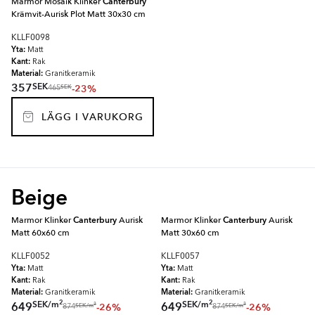
Marmor Mosaik Klinker
Canterbury
Krämvit-Aurisk Plot Matt 30x30 cm
KLLF0098
Yta:
Matt
Kant:
Rak
Material:
Granitkeramik
SEK
357
-23%
SEK
465
LÄGG I VARUKORG
Beige
Marmor Klinker
Canterbury
Aurisk
Marmor Klinker
Canterbury
Aurisk
Matt 60x60 cm
Matt 30x60 cm
KLLF0052
KLLF0057
Yta:
Yta:
Matt
Matt
Kant:
Kant:
Rak
Rak
Material:
Material:
Granitkeramik
Granitkeramik
2
2
SEK
/
m
SEK
/
m
649
649
-26%
-26%
2
2
SEK
/
m
SEK
/
m
874
874