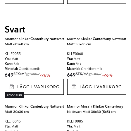
Svart
Marmor Klinker
Canterbury
Nattsvart
Marmor Klinker
Canterbury
Nattsvart
Matt 60x60 cm
Matt 30x60 cm
KLLF0055
KLLF0060
Yta:
Yta:
Matt
Matt
Kant:
Kant:
Rak
Rak
Material:
Material:
Granitkeramik
Granitkeramik
2
2
SEK
/
m
SEK
/
m
649
649
-26%
-26%
2
2
SEK
/
m
SEK
/
m
874
874
LÄGG I VARUKORG
LÄGG I VARUKORG
SPARA MER
Marmor Klinker
Canterbury
Nattsvart
Marmor Mosaik Klinker
Canterbury
Matt 30x30 cm
Nattsvart Matt 30x30 (5x5) cm
KLLF0045
KLLF0085
Yta:
Yta:
Matt
Matt