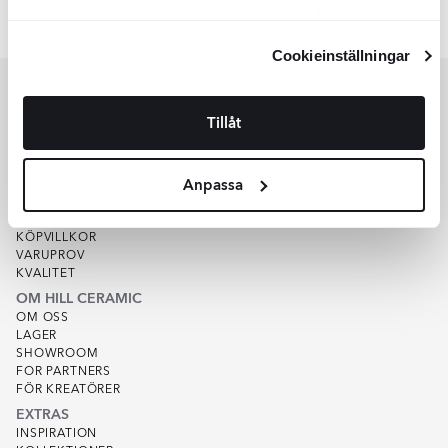
Färger:
Liknande kollektioner
kan ändra dina inställningar, vänligen se vår
RENOLIA
HELOR
Integritetspolicy
och
Cookiepolicy
.
Item
Cookieinställningar
1
of
7
Tillåt
KUNDSERVICE
HJÄLP
Anpassa
KUNDSERVICE
OFFERT
SPÅRA ORDER
KÖPVILLKOR
VARUPROV
KVALITET
OM HILL CERAMIC
OM OSS
LAGER
SHOWROOM
FOR PARTNERS
FÖR KREATÖRER
EXTRAS
INSPIRATION