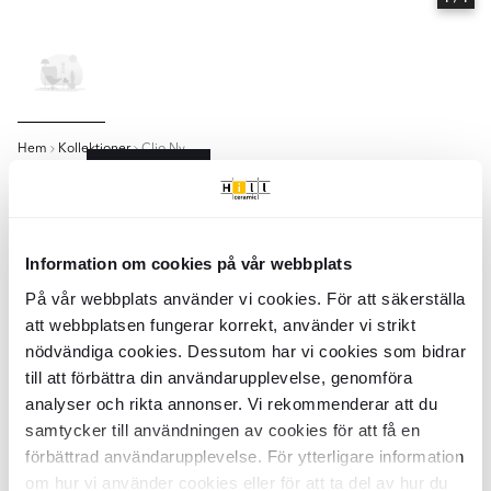
Hem
Kollektioner
Clio Ny
Serie
Clio Ny
- Hill Ceramic
Clio Ny - Kollektion av produkter | Hill Ceramic ®
Clio Ny är en serie med hög kvalitetsstandard. Serien innehåller 4 olika
storlekar: Hängande Lampa 1 st, Hängande Lampa 2 st, Hängande
Information om cookies på vår webbplats
Lampa 3 st, Vägglampa. Nästan alla variationer finns i blank yta. Det
finns 8 huvud färger i serie Clio Ny:
På vår webbplats använder vi cookies. För att säkerställa
att webbplatsen fungerar korrekt, använder vi strikt
- Skogsgrön
- Beige
nödvändiga cookies. Dessutom har vi cookies som bidrar
- Flerfärgad
till att förbättra din användarupplevelse, genomföra
- Blå
analyser och rikta annonser. Vi rekommenderar att du
- Grön
samtycker till användningen av cookies för att få en
- Röd
- Rosa
förbättrad användarupplevelse. För ytterligare information
- Orange
om hur vi använder cookies eller för att ta del av hur du