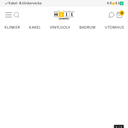
Kakel- & klinkervecka
4.8
4.6
0
KLINKER
KAKEL
VINYLGOLV
BADRUM
UTOMHUS
Item
1
of
1
1
/ 1