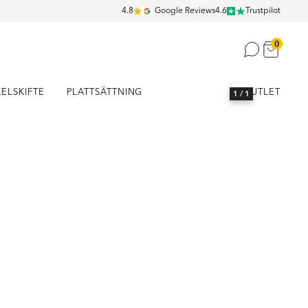
4.8
Google Reviews
4.6
Trustpilot
0
KELSKIFTE
PLATTSÄTTNING
OUTLET
1
/ 1