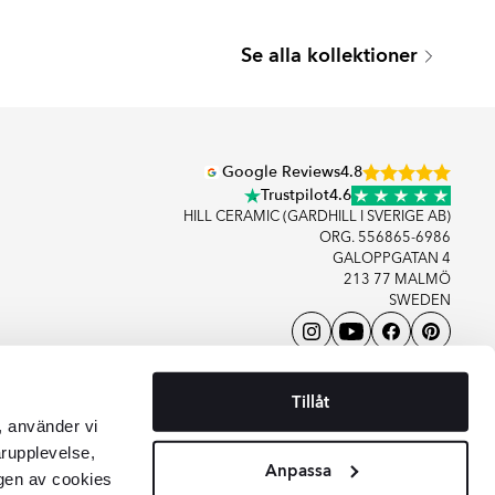
SEATTLE
Se alla kollektioner
Serie
Google Reviews
4.8
Trustpilot
4.6
HILL CERAMIC (GARDHILL I SVERIGE AB)
ORG. 556865-6986
GALOPPGATAN 4
213 77 MALMÖ
SWEDEN
+46406083480
KONTAKTA OSS
Tillåt
, använder vi
arupplevelse,
Anpassa
gen av cookies