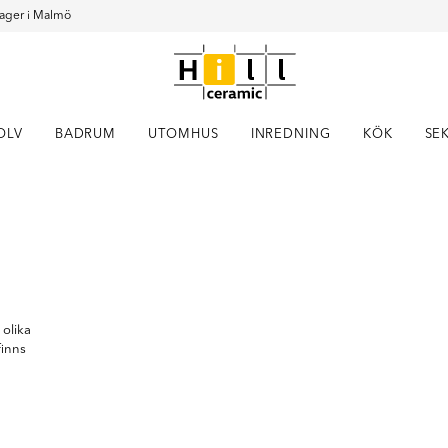
ager i Malmö
OLV
BADRUM
UTOMHUS
INREDNING
KÖK
SE
Item
1
of
1
 olika
finns