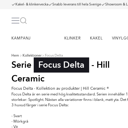
Kakel- & klinkervecka
Snabb leverans till hela Sverige
Showroom & L
KAMPANJ
KLINKER
KAKEL
VINYLG
Hem
Kollektioner
Focus Delta
Serie
Focus Delta
- Hill
Ceramic
Focus Delta - Kollektion av produkter | Hill Ceramic ®
Focus Delta är en serie med hög kvalitetsstandard. Serien innehåller 1
storlekar: Spotlight. Nästan alla variationer finns i blank, matt yta. Det 
3 huvud färger i serie Focus Delta:
- Svart
- Mörkgrå
- Vit