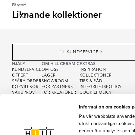
Färger:
RENOLIA
HELO
FARNEL
MUTR
Liknande kollektioner
Serie
Serie
Serie
Serie
KUNDSERVICE
HJÄLP
OM HILL CERAMIC
EXTRAS
KUNDSERVICE
OM OSS
INSPIRATION
OFFERT
LAGER
KOLLEKTIONER
SPÅRA ORDER
SHOWROOM
TIPS & RÅD
KÖPVILLKOR
FOR PARTNERS
INTEGRITETSPOLICY
VARUPROV
FÖR KREATÖRER
COOKIEPOLICY
KVALITET
Information om cookies p
På vår webbplats använder 
strikt nödvändiga cookies.
genomföra analyser och ri