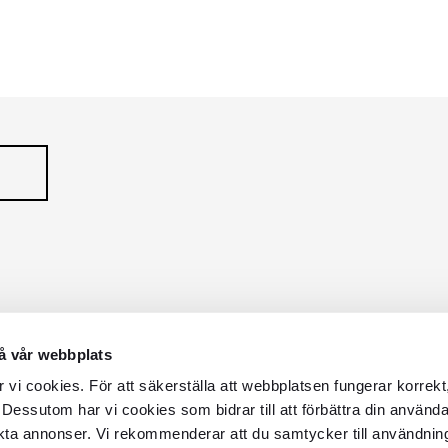
R
TRACER 1-FAS
IA
LUNESSA
Serie
Serie
å vår webbplats
vi cookies. För att säkerställa att webbplatsen fungerar korrekt
 Dessutom har vi cookies som bidrar till att förbättra din använd
kta annonser. Vi rekommenderar att du samtycker till användnin