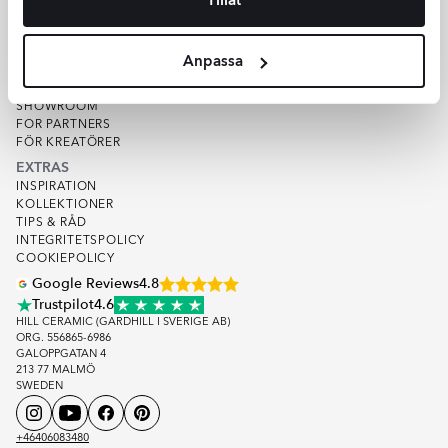
VARUPROV
KVALITET
OM HILL CERAMIC
Anpassa
OM OSS
LAGER
SHOWROOM
FOR PARTNERS
FÖR KREATÖRER
EXTRAS
INSPIRATION
KOLLEKTIONER
TIPS & RÅD
INTEGRITETSPOLICY
COOKIEPOLICY
Google Reviews
4.8
Trustpilot
4.6
HILL CERAMIC (GARDHILL I SVERIGE AB)
ORG. 556865-6986
GALOPPGATAN 4
213 77 MALMÖ
SWEDEN
+46406083480