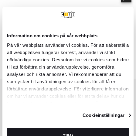
Information om cookies på vår webbplats
Hem
Kollektioner
Georgina
På vår webbplats använder vi cookies. För att säkerställa
Serie
Georgina
- Hill Ceramic
att webbplatsen fungerar korrekt, använder vi strikt
Georgina - Kollektion av produkter | Hill Ceramic ®
nödvändiga cookies. Dessutom har vi cookies som bidrar
Färger:
Liknande kollektioner
till att förbättra din användarupplevelse, genomföra
ALMA BETA
SEATTLE
analyser och rikta annonser. Vi rekommenderar att du
Item
samtycker till användningen av cookies för att få en
1
of
förbättrad användarupplevelse. För ytterligare information
6
om hur vi använder cookies eller för att ta del av hur du
KUNDSERVICE
kan ändra dina inställningar, vänligen se vår
HJÄLP
Integritetspolicy
och
Cookiepolicy
.
Cookieinställningar
KUNDSERVICE
OFFERT
SPÅRA ORDER
KÖPVILLKOR
Tillåt