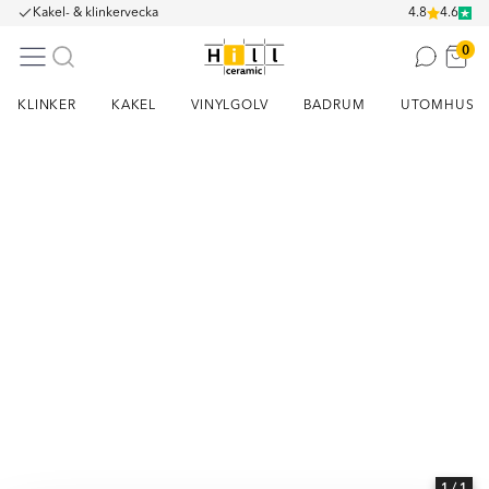
Kakel- & klinkervecka
4.8
4.6
0
KLINKER
KAKEL
VINYLGOLV
BADRUM
UTOMHUS
Item
1
of
1
1
/ 1