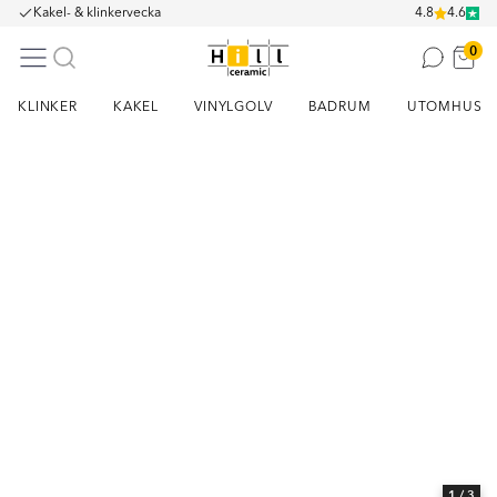
Kakel- & klinkervecka
4.8
4.6
0
KLINKER
KAKEL
VINYLGOLV
BADRUM
UTOMHUS
Item
1
of
3
1
/ 3