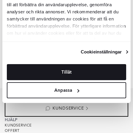
Vit
till att förbättra din användarupplevelse, genomföra
analyser och rikta annonser. Vi rekommenderar att du
Vägghängd Toalett
Gesolo
Vit Blank
samtycker till användningen av cookies för att få en
förbättrad användarupplevelse. För ytterligare information
BDU1007
om hur vi använder cookies eller för att ta del av hur du
Yta:
Blank
Material:
Keramik
kan ändra dina inställningar, vänligen se vår
SEK
3309
-35%
SEK
5091
Integritetspolicy
och
Cookiepolicy
.
Cookieinställningar
LÄGG I VARUKORG
Tillåt
Liknande kollektioner
ALCA
FJORD
Item
Anpassa
1
of
8
KUNDSERVICE
HJÄLP
KUNDSERVICE
OFFERT