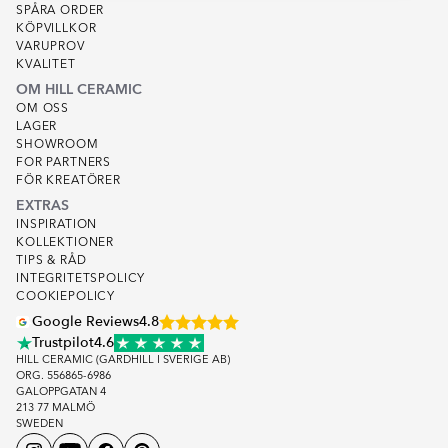
SPÅRA ORDER
KÖPVILLKOR
VARUPROV
KVALITET
OM HILL CERAMIC
OM OSS
LAGER
SHOWROOM
FOR PARTNERS
FÖR KREATÖRER
EXTRAS
INSPIRATION
KOLLEKTIONER
TIPS & RÅD
INTEGRITETSPOLICY
COOKIEPOLICY
Google Reviews
4.8
Trustpilot
4.6
HILL CERAMIC (GARDHILL I SVERIGE AB)
ORG. 556865-6986
GALOPPGATAN 4
213 77 MALMÖ
SWEDEN