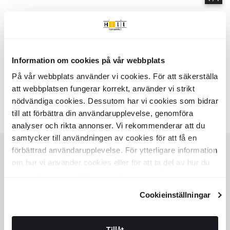
Information om cookies på vår webbplats
Hem
Kollektioner
Houda
På vår webbplats använder vi cookies. För att säkerställa
Serie
Houda
- Hill Ceramic
att webbplatsen fungerar korrekt, använder vi strikt
Houda - Kollektion av produkter | Hill Ceramic ®
nödvändiga cookies. Dessutom har vi cookies som bidrar
Färger:
Liknande kollektioner
till att förbättra din användarupplevelse, genomföra
SKADI
VALEN
analyser och rikta annonser. Vi rekommenderar att du
Item
samtycker till användningen av cookies för att få en
1
of
förbättrad användarupplevelse. För ytterligare information
8
om hur vi använder cookies eller för att ta del av hur du
KUNDSERVICE
kan ändra dina inställningar, vänligen se vår
HJÄLP
Integritetspolicy
och
Cookiepolicy
.
Cookieinställningar
KUNDSERVICE
OFFERT
SPÅRA ORDER
KÖPVILLKOR
Tillåt