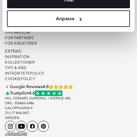
VARUPROV
KVALITET
OM HILL CERAMIC
Anpassa
OM OSS
LAGER
SHOWROOM
FOR PARTNERS
FÖR KREATÖRER
EXTRAS
INSPIRATION
KOLLEKTIONER
TIPS & RÅD
INTEGRITETSPOLICY
COOKIEPOLICY
Google Reviews
4.8
Trustpilot
4.6
HILL CERAMIC (GARDHILL I SVERIGE AB)
ORG. 556865-6986
GALOPPGATAN 4
213 77 MALMÖ
SWEDEN
+46406083480