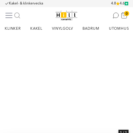
Kakel- & klinkervecka
4.8
4.6
0
KLINKER
KAKEL
VINYLGOLV
BADRUM
UTOMHUS
Item
1
of
1
1
/ 1