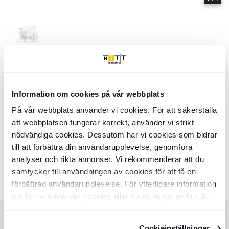
Hem
Kollektioner
Istos
Serie
Istos
- Hill Ceramic
Information om cookies på vår webbplats
Istos - Kollektion av produkter | Hill Ceramic ®
Istos är en serie med hög kvalitetsstandard. Serien innehåller 1 olika
På vår webbplats använder vi cookies. För att säkerställa
storlekar: Taklampa. Nästan alla variationer finns i matt yta. Det finns 3
att webbplatsen fungerar korrekt, använder vi strikt
huvud färger i serie Istos:
nödvändiga cookies. Dessutom har vi cookies som bidrar
- Svart
till att förbättra din användarupplevelse, genomföra
- Guld
analyser och rikta annonser. Vi rekommenderar att du
- Vit
samtycker till användningen av cookies för att få en
Färger:
Liknande kollektioner
RENOLIA
HELOR
förbättrad användarupplevelse. För ytterligare information
Item
om hur vi använder cookies eller för att ta del av hur du
1
kan ändra dina inställningar, vänligen se vår
of
Integritetspolicy
och
Cookiepolicy
.
7
Cookieinställningar