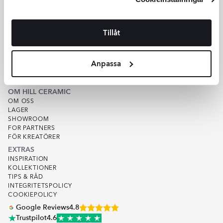
KUNDSERVICE
HJÄLP
Tillåt
KUNDSERVICE
OFFERT
SPÅRA ORDER
Anpassa
KÖPVILLKOR
VARUPROV
KVALITET
OM HILL CERAMIC
OM OSS
LAGER
SHOWROOM
FOR PARTNERS
FÖR KREATÖRER
EXTRAS
INSPIRATION
KOLLEKTIONER
TIPS & RÅD
INTEGRITETSPOLICY
COOKIEPOLICY
Google Reviews
4.8
Trustpilot
4.6