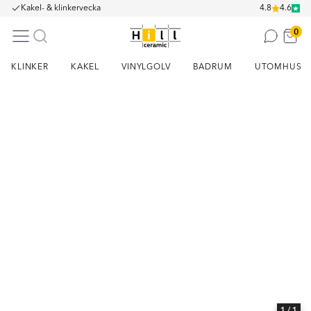
Kakel- & klinkervecka
4.8
4.6
0
KLINKER
KAKEL
VINYLGOLV
BADRUM
UTOMHUS
Item
1
of
1
1
/ 1