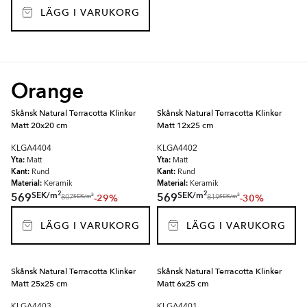
LÄGG I VARUKORG
Orange
Skånsk Natural Terracotta Klinker
Skånsk Natural Terracotta Klinker
Matt 20x20 cm
Matt 12x25 cm
KLGA4404
KLGA4402
Yta:
Yta:
Matt
Matt
Kant:
Kant:
Rund
Rund
Material:
Material:
Keramik
Keramik
2
2
SEK
/
m
SEK
/
m
569
569
-29%
-30%
2
2
SEK
/
m
SEK
/
m
807
819
LÄGG I VARUKORG
LÄGG I VARUKORG
Skånsk Natural Terracotta Klinker
Skånsk Natural Terracotta Klinker
Matt 25x25 cm
Matt 6x25 cm