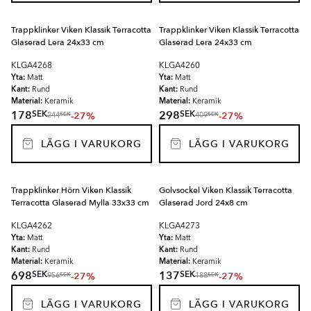
Trappklinker Viken Klassik Terracotta
Trappklinker Viken Klassik Terracotta
Glaserad Lera 24x33 cm
Glaserad Lera 24x33 cm
KLGA4268
KLGA4260
Yta:
Yta:
Matt
Matt
Kant:
Kant:
Rund
Rund
Material:
Material:
Keramik
Keramik
SEK
SEK
178
298
-27%
-27%
SEK
SEK
244
409
LÄGG I VARUKORG
LÄGG I VARUKORG
Trappklinker Hörn Viken Klassik
Golvsockel Viken Klassik Terracotta
Terracotta Glaserad Mylla 33x33 cm
Glaserad Jord 24x8 cm
KLGA4262
KLGA4273
Yta:
Yta:
Matt
Matt
Kant:
Kant:
Rund
Rund
Material:
Material:
Keramik
Keramik
SEK
SEK
698
137
-27%
-27%
SEK
SEK
956
188
LÄGG I VARUKORG
LÄGG I VARUKORG