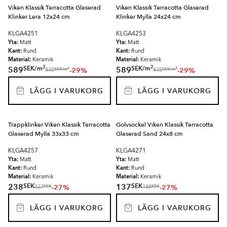
Viken Klassik Terracotta Glaserad
Viken Klassik Terracotta Glaserad
Klinker Lera 12x24 cm
Klinker Mylla 24x24 cm
KLGA4251
KLGA4253
Yta:
Yta:
Matt
Matt
Kant:
Kant:
Rund
Rund
Material:
Material:
Keramik
Keramik
2
2
SEK
/
m
SEK
/
m
589
589
-29%
-29%
2
2
SEK
/
m
SEK
/
m
835
835
LÄGG I VARUKORG
LÄGG I VARUKORG
Trappklinker Viken Klassik Terracotta
Golvsockel Viken Klassik Terracotta
Glaserad Mylla 33x33 cm
Glaserad Sand 24x8 cm
KLGA4257
KLGA4271
Yta:
Yta:
Matt
Matt
Kant:
Kant:
Rund
Rund
Material:
Material:
Keramik
Keramik
SEK
SEK
238
137
-27%
-27%
SEK
SEK
327
188
LÄGG I VARUKORG
LÄGG I VARUKORG