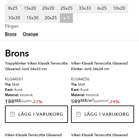
8x25
15x20
20x20
25x25
33x33
6x25
10x20
+ 1
10x30
15x30
20x25
Färger:
Brons
Orange
Brons
Trappklinker Viken Klassik Terracotta
Viken Klassik Terracotta Glaserad
Glaserad Jord 24x33 cm
Klinker Jord 24x24 cm
KLGA4261
KLGA4256
Yta:
Yta:
Matt
Matt
Kant:
Kant:
Rund
Rund
Material:
Material:
Keramik
Keramik
2
SEK
/
m
SEK
188
589
-27%
-29%
2
SEK
SEK
/
m
258
835
LÄGG I VARUKORG
LÄGG I VARUKORG
Viken Klassik Terracotta Glaserad
Viken Klassik Terracotta Glaserad