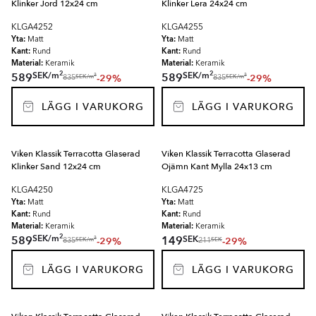
Klinker Jord 12x24 cm
Klinker Lera 24x24 cm
KLGA4252
KLGA4255
Yta:
Yta:
Matt
Matt
Kant:
Kant:
Rund
Rund
Material:
Material:
Keramik
Keramik
2
2
SEK
/
m
SEK
/
m
589
589
-29%
-29%
2
2
SEK
/
m
SEK
/
m
835
835
LÄGG I VARUKORG
LÄGG I VARUKORG
Viken Klassik Terracotta Glaserad
Viken Klassik Terracotta Glaserad
Klinker Sand 12x24 cm
Ojämn Kant Mylla 24x13 cm
KLGA4250
KLGA4725
Yta:
Yta:
Matt
Matt
Kant:
Kant:
Rund
Rund
Material:
Material:
Keramik
Keramik
2
SEK
/
m
SEK
589
149
-29%
-29%
2
SEK
/
m
SEK
835
211
LÄGG I VARUKORG
LÄGG I VARUKORG