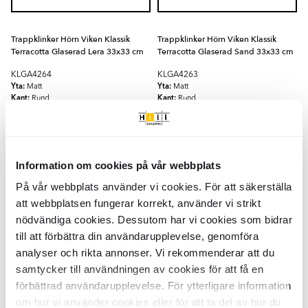
Trappklinker Hörn Viken Klassik
Trappklinker Hörn Viken Klassik
Terracotta Glaserad Lera 33x33 cm
Terracotta Glaserad Sand 33x33 cm
KLGA4264
KLGA4263
Yta:
Yta:
Matt
Matt
Kant:
Kant:
Rund
Rund
Material:
Material:
Keramik
Keramik
SEK
SEK
698
698
-27%
-27%
SEK
SEK
956
956
LÄGG I VARUKORG
LÄGG I VARUKORG
Information om cookies på vår webbplats
På vår webbplats använder vi cookies. För att säkerställa
Golvsockel Viken Klassik Terracotta
Golvsockel Viken Klassik Terracotta
att webbplatsen fungerar korrekt, använder vi strikt
Glaserad Lera 24x8 cm
Glaserad Mylla 24x8 cm
nödvändiga cookies. Dessutom har vi cookies som bidrar
KLGA4272
KLGA4270
till att förbättra din användarupplevelse, genomföra
Yta:
Yta:
Matt
Matt
analyser och rikta annonser. Vi rekommenderar att du
Kant:
Kant:
Rund
Rund
Material:
samtycker till användningen av cookies för att få en
Material:
Keramik
Keramik
SEK
SEK
137
137
-27%
-27%
SEK
SEK
188
188
förbättrad användarupplevelse. För ytterligare information
om hur vi använder cookies eller för att ta del av hur du