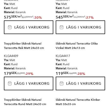
KLGA4403
KLGA4401
Yta:
Yta:
Matt
Matt
Kant:
Kant:
Rund
Rund
Material:
Material:
Keramik
Keramik
2
2
SEK
/
m
SEK
/
m
575
545
-30%
-27%
2
2
SEK
/
m
SEK
/
m
824
747
LÄGG I VARUKORG
LÄGG I VARUKORG
Trappklinker Skånsk Natural
Skånsk Natural Terracotta Olika
Terracotta Rak Matt 24x33 cm
Vinkel Matt 24x13 cm
KLGA4409
KLGA4417
Yta:
Yta:
Matt
Matt
Kant:
Kant:
Rund
Rund
Material:
Material:
Keramik
Keramik
SEK
SEK
179
119
-29%
-28%
SEK
SEK
252
166
LÄGG I VARUKORG
LÄGG I VARUKORG
Trappklinker Skånsk Natural
Skånsk Natural Terracotta Klinker
Terracotta Rund Matt 24x33 cm
Matt 33x33 cm