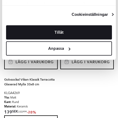
LÄGG I VARUKORG
LÄGG I VARUKORG
kan ändra dina inställningar, vänligen se vår
Integritetspolicy
och
Cookiepolicy
.
Cookieinställningar
Trappklinker Hörn Viken Klassik
Trappklinker Viken Klassik Terracotta
Terracotta Glaserad Jord 33x33 cm
Glaserad Mylla 24x33 cm
Tillåt
KLGA4265
KLGA4266
Yta:
Yta:
Matt
Matt
Kant:
Kant:
Rund
Rund
Material:
Material:
Keramik
Keramik
Anpassa
SEK
SEK
698
178
-27%
-27%
SEK
SEK
956
244
LÄGG I VARUKORG
LÄGG I VARUKORG
Golvsockel Viken Klassik Terracotta
Glaserad Mylla 33x8 cm
KLGA4269
Yta:
Matt
Kant:
Rund
Material:
Keramik
SEK
139
-28%
SEK
195