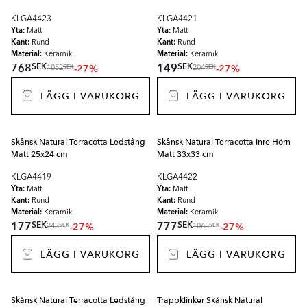
KLGA4423
KLGA4421
Yta:
Yta:
Matt
Matt
Kant:
Kant:
Rund
Rund
Material:
Material:
Keramik
Keramik
SEK
SEK
768
149
-27%
-27%
SEK
SEK
1052
204
LÄGG I VARUKORG
LÄGG I VARUKORG
Skånsk Natural Terracotta Ledstång
Skånsk Natural Terracotta Inre Hörn
Matt 25x24 cm
Matt 33x33 cm
KLGA4419
KLGA4422
Yta:
Yta:
Matt
Matt
Kant:
Kant:
Rund
Rund
Material:
Material:
Keramik
Keramik
SEK
SEK
177
777
-27%
-27%
SEK
SEK
243
1065
LÄGG I VARUKORG
LÄGG I VARUKORG
Skånsk Natural Terracotta Ledstång
Trappklinker Skånsk Natural