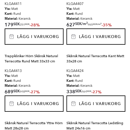
KLGA4411
KLGA4407
Yta:
Yta:
Matt
Matt
Kant:
Kant:
Rund
Rund
Material:
Material:
Keramik
Keramik
2
SEK
/
m
SEK
179
627
-28%
-35%
2
SEK
SEK
/
m
251
965
LÄGG I VARUKORG
LÄGG I VARUKORG
Trappklinker Hörn Skånsk Natural
Skånsk Natural Terracotta Kant Matt
Terracotta Rund Matt 33x33 cm
33x28 cm
KLGA4413
KLGA4424
Yta:
Yta:
Matt
Matt
Kant:
Kant:
Rund
Rund
Material:
Material:
Keramik
Keramik
SEK
SEK
689
338
-27%
-27%
SEK
SEK
948
464
LÄGG I VARUKORG
LÄGG I VARUKORG
Skånsk Natural Terracotta Yttre Hörn
Skånsk Natural Terracotta Ledstång
Matt 28x28 cm
Matt 24x16 cm