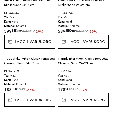
Viken Klassik Terracotta Glaserad
Viken Klassik Terracotta Glaserad
Klinker Sand 6x24 cm
Klinker Sand 24x24 cm
KLGA4246
KLGA4254
Yta:
Yta:
Matt
Matt
Kant:
Kant:
Rund
Rund
Material:
Material:
Keramik
Keramik
2
2
SEK
/
m
SEK
/
m
599
589
-29%
-29%
2
2
SEK
/
m
SEK
/
m
850
835
LÄGG I VARUKORG
LÄGG I VARUKORG
Trappklinker Viken Klassik Terracotta
Trappklinker Viken Klassik Terracotta
Glaserad Sand 24x33 cm
Glaserad Sand 24x33 cm
KLGA4259
KLGA4267
Yta:
Yta:
Matt
Matt
Kant:
Kant:
Rund
Rund
Material:
Material:
Keramik
Keramik
SEK
SEK
188
178
-27%
-27%
SEK
SEK
258
244
LÄGG I VARUKORG
LÄGG I VARUKORG