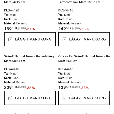
Matt 24x19 cm
Terracotta Rak Matt 33x33 cm
KLGA4420
KLGA4410
Yta:
Yta:
Matt
Matt
Kant:
Kant:
Rund
Rund
Material:
Material:
Keramik
Keramik
SEK
SEK
159
249
-27%
-28%
SEK
SEK
219
346
LÄGG I VARUKORG
LÄGG I VARUKORG
Skånsk Natural Terracotta Ledstång
Golvsockel Skånsk Natural Terracotta
Matt 33x31 cm
Matt 8x33 cm
KLGA4418
KLGA4416
Yta:
Yta:
Matt
Matt
Kant:
Kant:
Rund
Rund
Material:
Material:
Keramik
Keramik
SEK
SEK
309
139
-28%
-28%
SEK
SEK
430
192
LÄGG I VARUKORG
LÄGG I VARUKORG