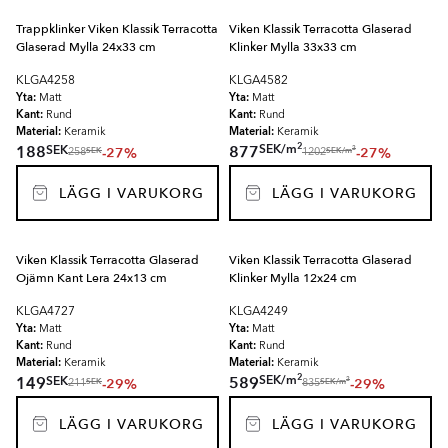
Trappklinker Viken Klassik Terracotta
Viken Klassik Terracotta Glaserad
Glaserad Mylla 24x33 cm
Klinker Mylla 33x33 cm
KLGA4258
KLGA4582
Yta:
Yta:
Matt
Matt
Kant:
Kant:
Rund
Rund
Material:
Material:
Keramik
Keramik
2
SEK
/
m
SEK
188
877
-27%
-27%
2
SEK
SEK
/
m
258
1202
LÄGG I VARUKORG
LÄGG I VARUKORG
Viken Klassik Terracotta Glaserad
Viken Klassik Terracotta Glaserad
Ojämn Kant Lera 24x13 cm
Klinker Mylla 12x24 cm
KLGA4727
KLGA4249
Yta:
Yta:
Matt
Matt
Kant:
Kant:
Rund
Rund
Material:
Material:
Keramik
Keramik
2
SEK
/
m
SEK
149
589
-29%
-29%
2
SEK
SEK
/
m
211
835
LÄGG I VARUKORG
LÄGG I VARUKORG