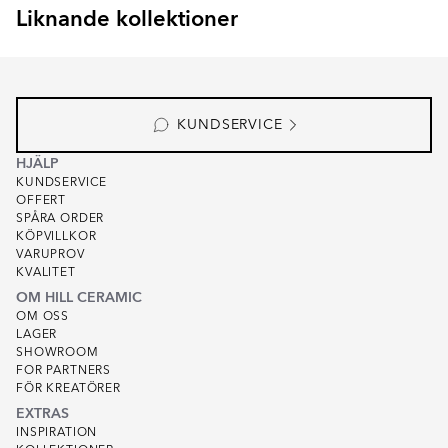
Liknande kollektioner
FONDANT
DUO
Item
1
of
4
KUNDSERVICE
HJÄLP
KUNDSERVICE
OFFERT
SPÅRA ORDER
KÖPVILLKOR
VARUPROV
KVALITET
OM HILL CERAMIC
OM OSS
LAGER
SHOWROOM
FOR PARTNERS
FÖR KREATÖRER
EXTRAS
INSPIRATION