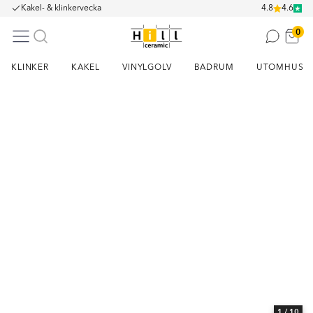
Kakel- & klinkervecka
4.8
4.6
0
KLINKER
KAKEL
VINYLGOLV
BADRUM
UTOMHUS
Item
1
of
10
1
/ 10