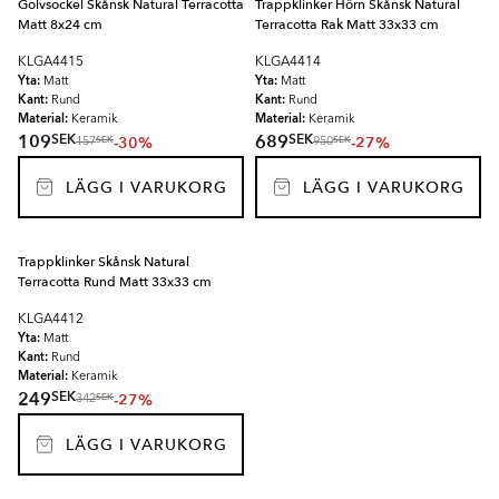
Golvsockel Skånsk Natural Terracotta
Trappklinker Hörn Skånsk Natural
Matt 8x24 cm
Terracotta Rak Matt 33x33 cm
KLGA4415
KLGA4414
Yta:
Yta:
Matt
Matt
Kant:
Kant:
Rund
Rund
Material:
Material:
Keramik
Keramik
SEK
SEK
109
689
-30%
-27%
SEK
SEK
157
950
LÄGG I VARUKORG
LÄGG I VARUKORG
Trappklinker Skånsk Natural
Terracotta Rund Matt 33x33 cm
KLGA4412
Yta:
Matt
Kant:
Rund
Material:
Keramik
SEK
249
-27%
SEK
342
LÄGG I VARUKORG