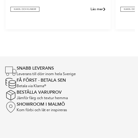
Läs mer
KAKEL OCH KLINKER
KAKEL OCH 
Item
1
of
5
SNABB LEVERANS
Leverans till dörr inom hela Sverige
FÅ FÖRST - BETALA SEN
Betala via Klarna®
BESTÄLLA VARUPROV
Jämför färg och textur hemma
SHOWROOM I MALMÖ
Kom förbi och låt er inspireras