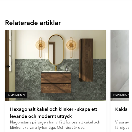
kännas vid beröring. Reliefplattor används främst på väggar för
Item
att skapa dekorativa fondytor och ge rummet mer karaktär.
1
- Brons
of
- Orange
Ultramatt
Relaterade artiklar
16
En mycket matt yta med minimal ljusreflektion. Ultramatta plattor
ger ett mjukt och modernt uttryck samt döljer fingeravtryck och
reflexer på ett effektivt sätt.
INSPIRATION
INSPIRATION
Hexagonalt kakel och klinker - skapa ett
Kakla e
levande och modernt uttryck
Någonstans på vägen har vi fått för oss att kakel och
Vissa av o
klinker ska vara fyrkantiga. Och visst är det...
färdigt b