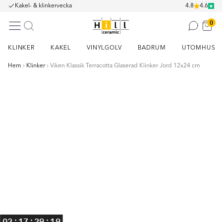
Kakel- & klinkervecka
4.8
4.6
0
KLINKER
KAKEL
VINYLGOLV
BADRUM
UTOMHUS
Hem
Klinker
Viken Klassik Terracotta Glaserad Klinker Jord 12x24 cm
Item
1
of
1
:
:
:
02
17
29
18