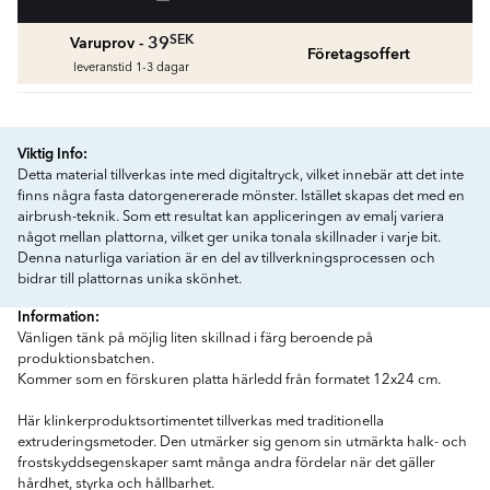
fr.
1959
SEK
SEK
39
Varuprov -
Företagsoffert
Våtrumssilikon
leveranstid 1-3 dagar
Se färger och beräkna rätt mängd våtrumssilikon
fr.
99
SEK
Viktig Info:
Rengöring & Underhåll
Detta material tillverkas inte med digitaltryck, vilket innebär att det inte
fr.
229
SEK
finns några fasta datorgenererade mönster. Istället skapas det med en
airbrush-teknik. Som ett resultat kan appliceringen av emalj variera
något mellan plattorna, vilket ger unika tonala skillnader i varje bit.
Kakellist
Denna naturliga variation är en del av tillverkningsprocessen och
bidrar till plattornas unika skönhet.
Räkna ut och köp
fr.
49
SEK
Information:
Vänligen tänk på möjlig liten skillnad i färg beroende på
produktionsbatchen.
Kommer som en förskuren platta härledd från formatet 12x24 cm.
Här klinkerproduktsortimentet tillverkas med traditionella
extruderingsmetoder. Den utmärker sig genom sin utmärkta halk- och
frostskyddsegenskaper samt många andra fördelar när det gäller
hårdhet, styrka och hållbarhet.