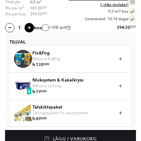
2
0.5
m
Total yta:
(i olika storlekar)
2
SEK
Pris per
m
:
589.00
2
0.5
m
/ box
SEK
Pris per box:
294.50
Leveranstid: 10-14 dagar
box
294.50
SEK
+10% spill
TILLVAL
Fix&Fog
Räkna ut fix&fog
fr.
128
SEK
Nivåsystem & Kakelkryss
Räkna ut och köp
fr.
19
SEK
Tätskiktspaket
Tätningssystem för våtutrymmen
fr.
49
SEK
Golvvärme
LÄGG I VARUKORG
Golvvärmepaket med termostat