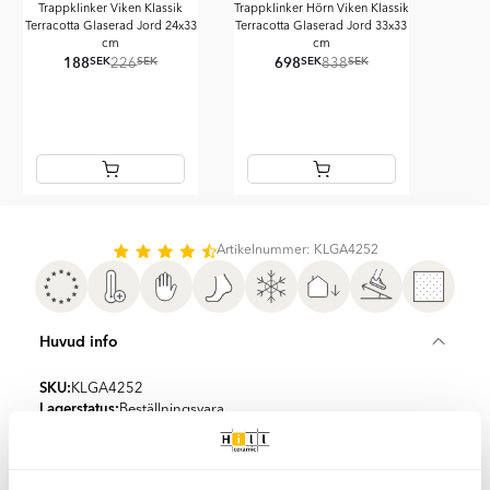
Trappklinker Viken Klassik
Trappklinker Hörn Viken Klassik
Terracotta Glaserad Jord 24x33
Terracotta Glaserad Jord 33x33
cm
cm
188
698
SEK
SEK
SEK
SEK
226
838
Item
1
of
Artikelnummer: KLGA4252
2
Huvud info
SKU:
KLGA4252
Lagerstatus:
Beställningsvara
Returvillkor:
14 dagar (kund betalar 20% av ordervärde)
Kollektioner:
Kullaberg Terracotta
Golv eller vägg:
Vägg, Golv