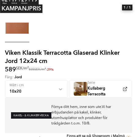
dagar
timmar
minuter
KAMPANJPRIS
1
/ 1
Viken Klassik Terracotta Glaserad Klinker
Jord 12x24 cm
589
2
SEK
/
m
2
-29%
835
SEK
/
m
Jord
Färg:
Serie
Mått i cm
Kullaberg
Terracotta
Förnya ditt hem, inne som ute.Vi har
erbjudanden på kakel, klinker,
KAKEL- & KLINKERVECKA
utomhusplattor och produkter för
trädgården t.o.m. 10/8.
Finns att se på Showroom i Malmö