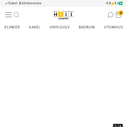
Kakel- & klinkervecka
4.8
4.6
0
KLINKER
KAKEL
VINYLGOLV
BADRUM
UTOMHUS
Item
1
of
4
1
/ 4