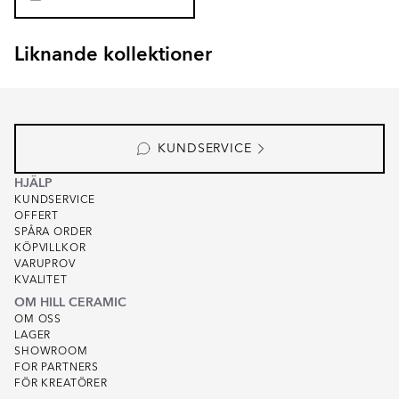
Liknande kollektioner
GARDEN STONE
KIT-KAT
Item
1
of
4
KUNDSERVICE
HJÄLP
KUNDSERVICE
OFFERT
SPÅRA ORDER
KÖPVILLKOR
VARUPROV
KVALITET
OM HILL CERAMIC
OM OSS
LAGER
SHOWROOM
FOR PARTNERS
FÖR KREATÖRER