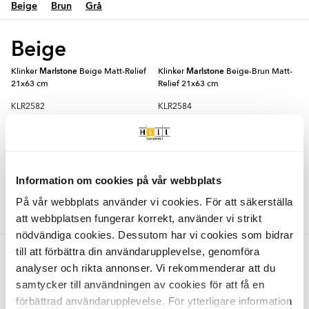
Beige
Brun
Grå
Beige
Klinker
Marlstone
Beige Matt-Relief
Klinker
Marlstone
Beige-Brun Matt-
21x63 cm
Relief 21x63 cm
KLR2582
KLR2584
Yta:
Yta:
Matt
Matt
Kant:
Kant:
Rund
Rund
Material:
Material:
Granitkeramik
Granitkeramik
2
2
SEK
/
m
SEK
/
m
939
958
-26%
-25%
2
2
SEK
/
m
SEK
/
m
1270
1270
Information om cookies på vår webbplats
LÄGG I VARUKORG
LÄGG I VARUKORG
På vår webbplats använder vi cookies. För att säkerställa
att webbplatsen fungerar korrekt, använder vi strikt
nödvändiga cookies. Dessutom har vi cookies som bidrar
till att förbättra din användarupplevelse, genomföra
Brun
analyser och rikta annonser. Vi rekommenderar att du
samtycker till användningen av cookies för att få en
Klinker
Marlstone
Brun Matt-Relief
21x63 cm
förbättrad användarupplevelse. För ytterligare information