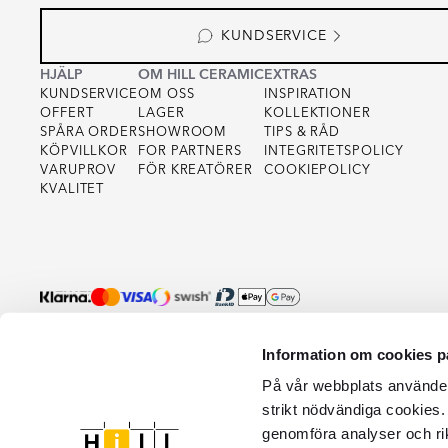
KUNDSERVICE
HJÄLP
OM HILL CERAMIC
EXTRAS
KUNDSERVICE
OM OSS
INSPIRATION
OFFERT
LAGER
KOLLEKTIONER
SPÅRA ORDER
SHOWROOM
TIPS & RÅD
KÖPVILLKOR
FOR PARTNERS
INTEGRITETSPOLICY
VARUPROV
FÖR KREATÖRER
COOKIEPOLICY
KVALITET
Information om cookies p
På vår webbplats använder 
strikt nödvändiga cookies.
genomföra analyser och ri