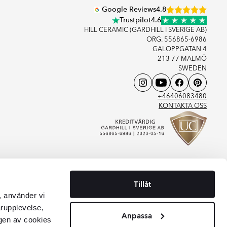
Google Reviews
4.8
Trustpilot
4.6
HILL CERAMIC (GARDHILL I SVERIGE AB)
ORG. 556865-6986
GALOPPGATAN 4
213 77 MALMÖ
SWEDEN
+46406083480
KONTAKTA OSS
Tillåt
, använder vi
arupplevelse,
Anpassa
gen av cookies