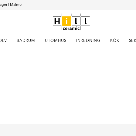
ager i Malmö
OLV
BADRUM
UTOMHUS
INREDNING
KÖK
SE
Item
1
of
1
Y COLORS