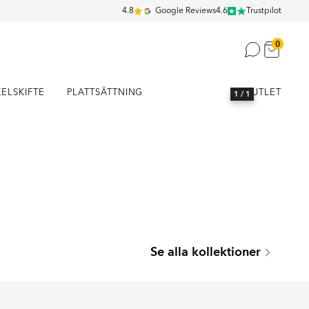
4.8
Google Reviews
4.6
Trustpilot
0
KELSKIFTE
PLATTSÄTTNING
OUTLET
1
/ 1
Se alla kollektioner