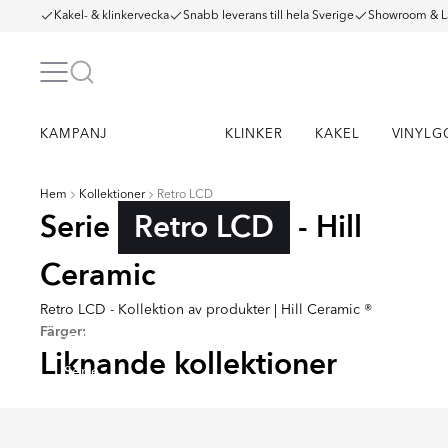
Kakel- & klinkervecka
Snabb leverans till hela Sverige
Showroom & L
KAMPANJ
KLINKER
KAKEL
VINYLG
Hem
Kollektioner
Retro LCD
Serie
Retro LCD
- Hill
Ceramic
Retro LCD - Kollektion av produkter | Hill Ceramic ®
Färger:
CUCKOO
FANC
Liknande kollektioner
Serie
Serie