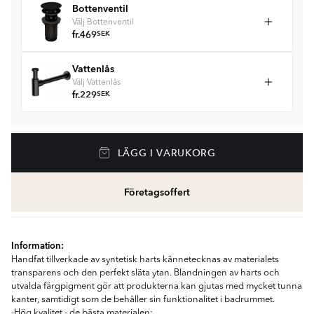
Bottenventil
Välj Bottenventil
fr.
469
SEK
Vattenlås
Välj Vattenlås
fr.
229
SEK
LÄGG I VARUKORG
Företagsoffert
Information:
Handfat tillverkade av syntetisk harts kännetecknas av materialets
transparens och den perfekt släta ytan. Blandningen av harts och
utvalda färgpigment gör att produkterna kan gjutas med mycket tunna
kanter, samtidigt som de behåller sin funktionalitet i badrummet.
-Hög kvalitet - de bästa materialen;