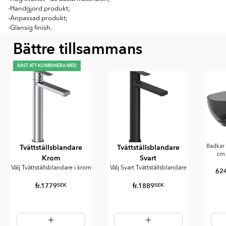
-Handgjord produkt;
-Anpassad produkt;
-Glansig finish.
Bättre tillsammans
BÄST ATT KOMBINERA MED
Tvättställsblandare
Tvättställsblandare
Badka
cm
Krom
Svart
Välj Tvättställsblandare i krom
Välj Svart Tvättställsblandare
62
fr.
1779
fr.
1889
SEK
SEK