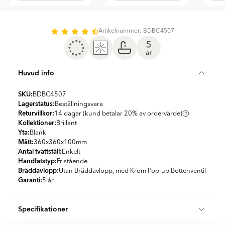
Item
1
of
Artikelnummer: BDBC4507
5
Huvud info
SKU:
BDBC4507
Lagerstatus:
Beställningsvara
Returvillkor:
14 dagar (kund betalar 20% av ordervärde)
Kollektioner:
Brillant
Yta:
Blank
Mått:
360x360x100
mm
Antal tvättställ:
Enkelt
Handfatstyp:
Fristående
Bräddavlopp:
Utan Bräddavlopp, med Krom Pop-up Bottenventil
Garanti:
5 år
Specifikationer