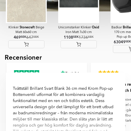
Stonecraft
Oxid
Brilla
Klinker
Beige
Unicomstarker Klinker
Badkar
Matt 60x60 cm
Iron Matt 7x30 cm
170 cm med
469
647
1108
1736
SEK
SEK
SEK
SEK
Pop-up Bo
63049
SEK
Recensioner
Item
1
of
10
Bra service trevligt bemötande
Vi flyttar och r
Tvättställ Brillant Svart Blank 36 cm med Krom Pop-up
ofta och h
Bra service trevligt bemötande.
Bottenventil utformat för att kombinera vardaglig
Rekommenderas.
Vi flyttar och renov
funktionalitet med en ren och tidlös estetik. Dess
har beställt kakel o
universella design gör det lämpligt för ett brett utbud
Ceramic flera g
av badrumsinredningar – från moderna minimalistiska
service, stort utb
miljöer till mer klassiska stilar. Den släta ytan är lätt att
produkterna! Star
rengöra och ger hög komfort för daglig användning.
Peter M
Tomasz Józiewicz