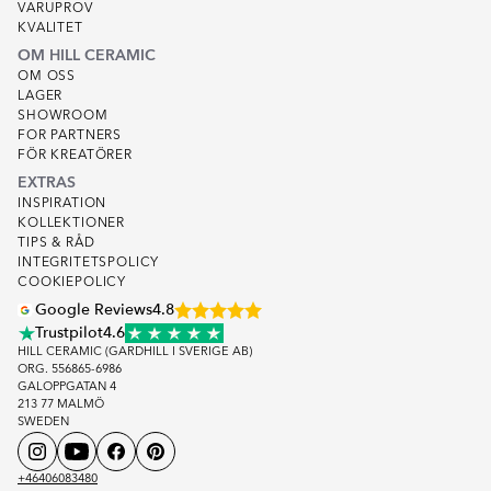
VARUPROV
KVALITET
OM HILL CERAMIC
OM OSS
LAGER
SHOWROOM
FOR PARTNERS
FÖR KREATÖRER
EXTRAS
INSPIRATION
KOLLEKTIONER
TIPS & RÅD
INTEGRITETSPOLICY
COOKIEPOLICY
Google Reviews
4.8
Trustpilot
4.6
HILL CERAMIC (GARDHILL I SVERIGE AB)
ORG. 556865-6986
GALOPPGATAN 4
213 77 MALMÖ
SWEDEN
+46406083480