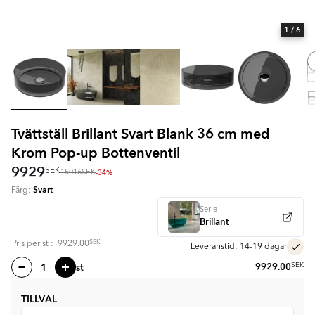
1
/ 6
Tvättställ Brillant Svart Blank 36 cm med
Krom Pop-up Bottenventil
9929
SEK
-34%
15016
SEK
Svart
Färg:
Serie
Brillant
SEK
Pris per
st
:
9929.00
Leveranstid: 14-19 dagar
st
9929.00
SEK
TILLVAL