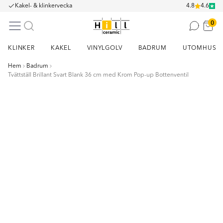
Kakel- & klinkervecka
4.8
4.6
0
KLINKER
KAKEL
VINYLGOLV
BADRUM
UTOMHUS
Hem
Badrum
Tvättställ Brillant Svart Blank 36 cm med Krom Pop-up Bottenventil
Item
1
of
6