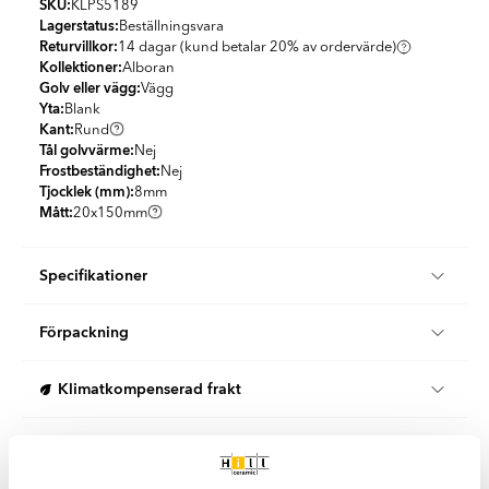
SKU:
KLPS5189
Lagerstatus:
Beställningsvara
Returvillkor:
14 dagar (kund betalar 20% av ordervärde)
Kollektioner:
Alboran
Golv eller vägg:
Vägg
Yta:
Blank
Kant:
Rund
Tål golvvärme:
Nej
Frostbeständighet:
Nej
Tjocklek (mm):
8
mm
Mått:
20x150
mm
Specifikationer
Produktmaterial:
Granitkeramik
Förpackning
Utseende:
Enfärgad
Färg:
Blå
KG per Box:
6
Land:
Spanien
Klimatkompenserad frakt
St per m2:
330.77
Form:
Dekorlist
KG per m2:
23.08
Stil:
Klassisk
Vi erbjuder 100 % klimatkompenserade leveranser i samarbete
Enkel rengöring
med DHL och DSV i Sverige och Danmark.
Båda våra logistikpartners arbetar aktivt för att minska sin