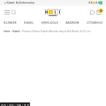
Kakel- & klinkervecka
4.8
4.6
0
KLINKER
KAKEL
VINYLGOLV
BADRUM
UTOMHUS
Hem
Kakel
Pissano Dekor Kakel Alborán Aqua Blå Blank 2x15 cm
Item
1
of
2
:
:
:
03
10
28
56