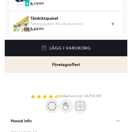
fr.
19
SEK
Tätskiktspaket
Tätningssystem för våtutrymmen
fr.
49
SEK
Våtrumssilikon
LÄGG I VARUKORG
Se färger och beräkna rätt mängd våtrumssilikon
fr.
99
SEK
Företagsoffert
Rengöring & Underhåll
fr.
229
SEK
Kakellist
Artikelnummer: KLPS5189
Räkna ut och köp
fr.
49
SEK
Huvud info