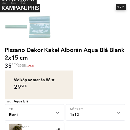
dagar
timmar
minuter
KAMPANJPRIS
1
/ 2
Pissano Dekor Kakel Alborán Aqua Blå Blank
2x15 cm
35
SEK
-24%
39
SEK
Vid köp av mer än 86
st
29
SEK
Aqua Blå
Färg:
+ 3
Yta
Mått i cm
Serie