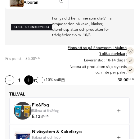
Alboran
Förnya ditt hem, inne som ute.Vi har
erbjudanden på kakel, klinker,
KAKEL- & KLINKERVECKA
utomhusplattor och produkter för
trädgården t.o.m. 10/8.
Finns att se på Showroom i Malmö
(i olika storlekar)
SEK
Pris per
st
:
35.00
Leveranstid: 10-14 dagar
Notera att produkten säljs styckvis
och inte per paket
st
35.00
SEK
+10% spill
TILLVAL
Fix&Fog
Räkna ut fix&fog
fr.
128
SEK
Nivåsystem & Kakelkryss
Räkna ut och köp