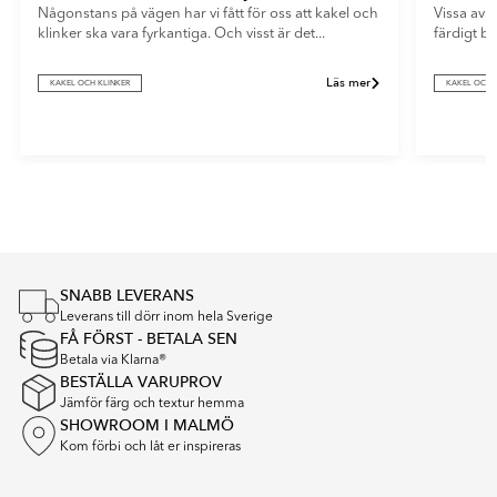
Någonstans på vägen har vi fått för oss att kakel och
Vissa av o
klinker ska vara fyrkantiga. Och visst är det...
färdigt b
Läs mer
KAKEL OCH KLINKER
KAKEL OCH 
Item
1
of
5
SNABB LEVERANS
Leverans till dörr inom hela Sverige
FÅ FÖRST - BETALA SEN
Betala via Klarna®
BESTÄLLA VARUPROV
Jämför färg och textur hemma
SHOWROOM I MALMÖ
Kom förbi och låt er inspireras