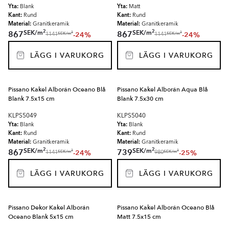
Yta:
Yta:
Blank
Matt
Kant:
Kant:
Rund
Rund
Material:
Material:
Granitkeramik
Granitkeramik
2
2
SEK
/
m
SEK
/
m
867
867
-24%
-24%
2
2
SEK
/
m
SEK
/
m
1141
1141
LÄGG I VARUKORG
LÄGG I VARUKORG
Pissano Kakel Alborán Oceano Blå
Pissano Kakel Alborán Aqua Blå
Blank 7.5x15 cm
Blank 7.5x30 cm
KLPS5049
KLPS5040
Yta:
Yta:
Blank
Blank
Kant:
Kant:
Rund
Rund
Material:
Material:
Granitkeramik
Granitkeramik
2
2
SEK
/
m
SEK
/
m
867
739
-24%
-25%
2
2
SEK
/
m
SEK
/
m
1141
980
LÄGG I VARUKORG
LÄGG I VARUKORG
Pissano Dekor Kakel Alborán
Pissano Kakel Alborán Oceano Blå
Oceano Blank 5x15 cm
Matt 7.5x15 cm