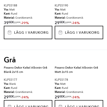
KLPS5188
KLPS5190
Yta:
Yta:
Matt
Matt
Kant:
Kant:
Rund
Rund
Material:
Material:
Granitkeramik
Granitkeramik
SEK
SEK
39
29
-29%
-24%
SEK
SEK
55
39
LÄGG I VARUKORG
LÄGG I VARUKORG
Grå
Pissano Dekor Kakel Alborán Grå
Pissano Dekor Kakel Alborán Grå
Blank 2x15 cm
Matt 2x15 cm
KLPS5177
KLPS5178
Yta:
Yta:
Blank
Matt
Kant:
Kant:
Rund
Rund
Material:
Material:
Granitkeramik
Granitkeramik
SEK
SEK
29
29
-24%
-24%
SEK
SEK
39
39
LÄGG I VARUKORG
LÄGG I VARUKORG