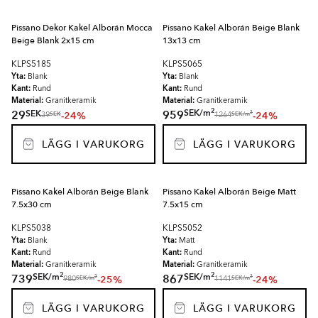
Pissano Dekor Kakel Alborán Mocca
Pissano Kakel Alborán Beige Blank
Beige Blank 2x15 cm
13x13 cm
KLPS5185
KLPS5065
Yta:
Yta:
Blank
Blank
Kant:
Kant:
Rund
Rund
Material:
Material:
Granitkeramik
Granitkeramik
2
SEK
/
m
SEK
29
959
-24%
-24%
2
SEK
SEK
/
m
39
1264
LÄGG I VARUKORG
LÄGG I VARUKORG
Pissano Kakel Alborán Beige Blank
Pissano Kakel Alborán Beige Matt
7.5x30 cm
7.5x15 cm
KLPS5038
KLPS5052
Yta:
Yta:
Blank
Matt
Kant:
Kant:
Rund
Rund
Material:
Material:
Granitkeramik
Granitkeramik
2
2
SEK
/
m
SEK
/
m
739
867
-25%
-24%
2
2
SEK
/
m
SEK
/
m
980
1141
LÄGG I VARUKORG
LÄGG I VARUKORG