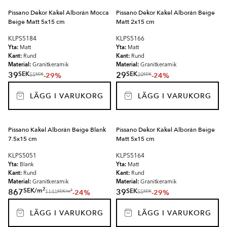
Pissano Dekor Kakel Alborán Mocca
Pissano Dekor Kakel Alborán Beige
Beige Matt 5x15 cm
Matt 2x15 cm
KLPS5184
KLPS5166
Yta:
Yta:
Matt
Matt
Kant:
Kant:
Rund
Rund
Material:
Material:
Granitkeramik
Granitkeramik
SEK
SEK
39
29
-29%
-24%
SEK
SEK
55
39
LÄGG I VARUKORG
LÄGG I VARUKORG
Pissano Kakel Alborán Beige Blank
Pissano Dekor Kakel Alborán Beige
7.5x15 cm
Matt 5x15 cm
KLPS5051
KLPS5164
Yta:
Yta:
Blank
Matt
Kant:
Kant:
Rund
Rund
Material:
Material:
Granitkeramik
Granitkeramik
2
SEK
/
m
SEK
867
39
-24%
-29%
2
SEK
/
m
SEK
1141
55
LÄGG I VARUKORG
LÄGG I VARUKORG