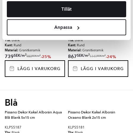
LÄGG I VARUKORG
LÄGG I VARUKORG
Tillåt
Pissano Kakel Alborán Mocca Beige
Pissano Kakel Alborán Mocca Beige
Blank 7.5x30 cm
Blank 7.5x15 cm
Anpassa
KLPS5039
KLPS5053
Yta:
Yta:
Blank
Blank
Kant:
Kant:
Rund
Rund
Material:
Material:
Granitkeramik
Granitkeramik
2
2
SEK
/
m
SEK
/
m
739
867
-25%
-24%
2
2
SEK
/
m
SEK
/
m
980
1141
LÄGG I VARUKORG
LÄGG I VARUKORG
Blå
Pissano Dekor Kakel Alborán Aqua
Pissano Dekor Kakel Alborán
Blå Blank 5x15 cm
Oceano Blank 2x15 cm
KLPS5187
KLPS5181
Yta:
Yta:
Blank
Blank