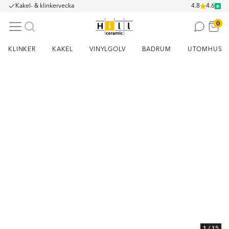
Kakel- & klinkervecka
4.8
4.6
0
KLINKER
KAKEL
VINYLGOLV
BADRUM
UTOMHUS
Item
1
of
15
1
/ 15