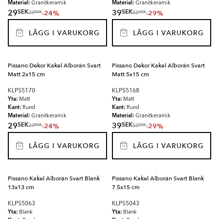
Material:
Material:
Granitkeramik
Granitkeramik
SEK
SEK
29
39
-24%
-29%
SEK
SEK
39
55
LÄGG I VARUKORG
LÄGG I VARUKORG
Pissano Dekor Kakel Alborán Svart
Pissano Dekor Kakel Alborán Svart
Matt 2x15 cm
Matt 5x15 cm
KLPS5170
KLPS5168
Yta:
Yta:
Matt
Matt
Kant:
Kant:
Rund
Rund
Material:
Material:
Granitkeramik
Granitkeramik
SEK
SEK
29
39
-24%
-29%
SEK
SEK
39
55
LÄGG I VARUKORG
LÄGG I VARUKORG
Pissano Kakel Alborán Svart Blank
Pissano Kakel Alborán Svart Blank
13x13 cm
7.5x15 cm
KLPS5063
KLPS5043
Yta:
Yta:
Blank
Blank