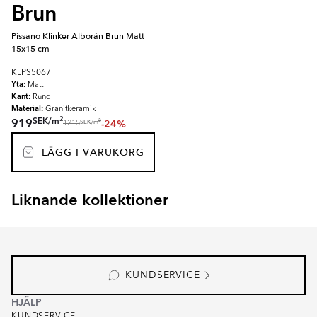
Brun
Pissano Klinker Alborán Brun Matt
15x15 cm
KLPS5067
Yta:
Matt
Kant:
Rund
Material:
Granitkeramik
2
SEK
/
m
919
-24%
2
SEK
/
m
1215
LÄGG I VARUKORG
Liknande kollektioner
SEKEL
RAINBOW
Item
1
of
8
KUNDSERVICE
HJÄLP
KUNDSERVICE