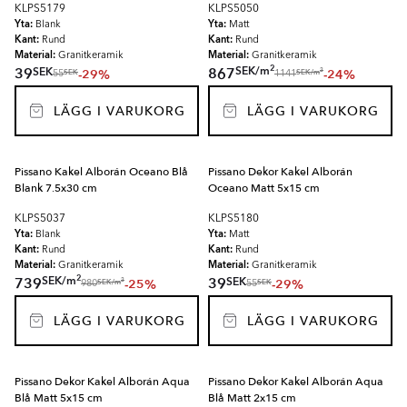
KLPS5179
KLPS5050
Yta:
Yta:
Blank
Matt
Kant:
Kant:
Rund
Rund
Material:
Material:
Granitkeramik
Granitkeramik
2
SEK
/
m
SEK
39
867
-29%
-24%
2
SEK
SEK
/
m
55
1141
LÄGG I VARUKORG
LÄGG I VARUKORG
Pissano Kakel Alborán Oceano Blå
Pissano Dekor Kakel Alborán
Blank 7.5x30 cm
Oceano Matt 5x15 cm
KLPS5037
KLPS5180
Yta:
Yta:
Blank
Matt
Kant:
Kant:
Rund
Rund
Material:
Material:
Granitkeramik
Granitkeramik
2
SEK
/
m
SEK
739
39
-25%
-29%
2
SEK
/
m
SEK
980
55
LÄGG I VARUKORG
LÄGG I VARUKORG
Pissano Dekor Kakel Alborán Aqua
Pissano Dekor Kakel Alborán Aqua
Blå Matt 5x15 cm
Blå Matt 2x15 cm