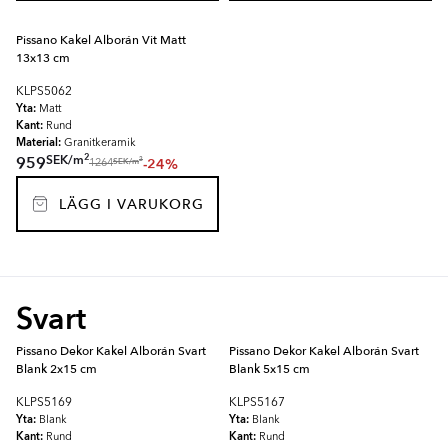
Pissano Kakel Alborán Vit Matt
13x13 cm
KLPS5062
Yta:
Matt
Kant:
Rund
Material:
Granitkeramik
2
SEK
/
m
959
-24%
2
SEK
/
m
1264
LÄGG I VARUKORG
Svart
Pissano Dekor Kakel Alborán Svart
Pissano Dekor Kakel Alborán Svart
Blank 2x15 cm
Blank 5x15 cm
KLPS5169
KLPS5167
Yta:
Yta:
Blank
Blank
Kant:
Kant:
Rund
Rund