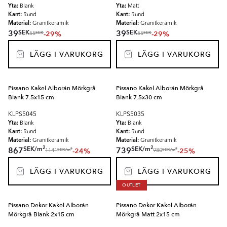
Yta:
Yta:
Blank
Matt
Kant:
Kant:
Rund
Rund
Material:
Material:
Granitkeramik
Granitkeramik
SEK
SEK
39
39
-29%
-29%
SEK
SEK
55
55
LÄGG I VARUKORG
LÄGG I VARUKORG
Pissano Kakel Alborán Mörkgrå
Pissano Kakel Alborán Mörkgrå
Blank 7.5x15 cm
Blank 7.5x30 cm
KLPS5045
KLPS5035
Yta:
Yta:
Blank
Blank
Kant:
Kant:
Rund
Rund
Material:
Material:
Granitkeramik
Granitkeramik
2
2
SEK
/
m
SEK
/
m
867
739
-24%
-25%
2
2
SEK
/
m
SEK
/
m
1141
980
LÄGG I VARUKORG
LÄGG I VARUKORG
OUTLET
Pissano Dekor Kakel Alborán
Pissano Dekor Kakel Alborán
Mörkgrå Blank 2x15 cm
Mörkgrå Matt 2x15 cm