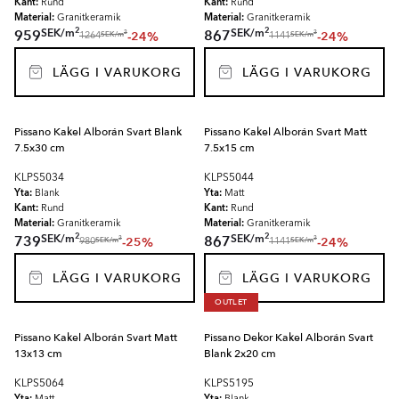
Kant:
Kant:
Rund
Rund
Material:
Material:
Granitkeramik
Granitkeramik
2
2
SEK
/
m
SEK
/
m
959
867
-24%
-24%
2
2
SEK
/
m
SEK
/
m
1264
1141
LÄGG I VARUKORG
LÄGG I VARUKORG
Pissano Kakel Alborán Svart Blank
Pissano Kakel Alborán Svart Matt
7.5x30 cm
7.5x15 cm
KLPS5034
KLPS5044
Yta:
Yta:
Blank
Matt
Kant:
Kant:
Rund
Rund
Material:
Material:
Granitkeramik
Granitkeramik
2
2
SEK
/
m
SEK
/
m
739
867
-25%
-24%
2
2
SEK
/
m
SEK
/
m
980
1141
LÄGG I VARUKORG
LÄGG I VARUKORG
OUTLET
Pissano Kakel Alborán Svart Matt
Pissano Dekor Kakel Alborán Svart
13x13 cm
Blank 2x20 cm
KLPS5064
KLPS5195
Yta:
Yta: