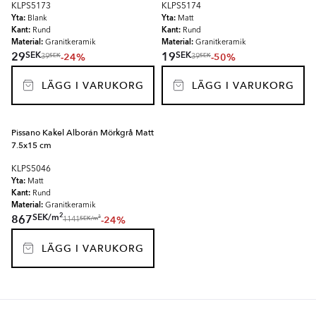
KLPS5173
KLPS5174
Yta:
Yta:
Blank
Matt
Kant:
Kant:
Rund
Rund
Material:
Material:
Granitkeramik
Granitkeramik
SEK
SEK
29
19
-24%
-50%
SEK
SEK
39
39
LÄGG I VARUKORG
LÄGG I VARUKORG
Pissano Kakel Alborán Mörkgrå Matt
7.5x15 cm
KLPS5046
Yta:
Matt
Kant:
Rund
Material:
Granitkeramik
2
SEK
/
m
867
-24%
2
SEK
/
m
1141
LÄGG I VARUKORG