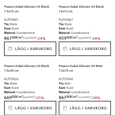
Pissano Kakel Alborán Vit Blank
Pissano Kakel Alborán Vit Blank
7.5x15 cm
13x13 cm
KLPS5041
KLPS5061
Yta:
Yta:
Blank
Blank
Kant:
Kant:
Rund
Rund
Material:
Material:
Granitkeramik
Granitkeramik
2
2
SEK
/
m
SEK
/
m
867
959
-24%
-24%
2
2
SEK
/
m
SEK
/
m
1141
1264
LÄGG I VARUKORG
LÄGG I VARUKORG
Pissano Kakel Alborán Vit Blank
Pissano Kakel Alborán Vit Matt
7.5x30 cm
7.5x15 cm
KLPS5033
KLPS5042
Yta:
Yta:
Blank
Matt
Kant:
Kant:
Rund
Rund
Material:
Material:
Granitkeramik
Granitkeramik
2
2
SEK
/
m
SEK
/
m
669
867
-25%
-24%
2
2
SEK
/
m
SEK
/
m
887
1141
LÄGG I VARUKORG
LÄGG I VARUKORG