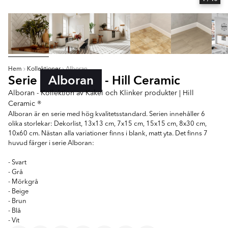
Hem
Kollektioner
Alboran
Serie
Alboran
- Hill Ceramic
Alboran - Kollektion av Kakel och Klinker produkter | Hill
Ceramic ®
Alboran är en serie med hög kvalitetsstandard. Serien innehåller 6
olika storlekar: Dekorlist, 13x13 cm, 7x15 cm, 15x15 cm, 8x30 cm,
10x60 cm. Nästan alla variationer finns i blank, matt yta. Det finns 7
huvud färger i serie Alboran:
- Svart
- Grå
- Mörkgrå
- Beige
- Brun
- Blå
- Vit