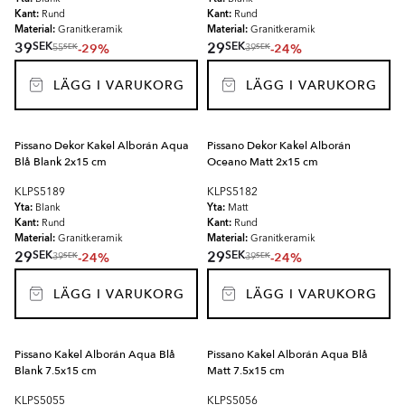
Kant:
Kant:
Rund
Rund
Material:
Material:
Granitkeramik
Granitkeramik
SEK
SEK
39
29
-29%
-24%
SEK
SEK
55
39
LÄGG I VARUKORG
LÄGG I VARUKORG
Pissano Dekor Kakel Alborán Aqua
Pissano Dekor Kakel Alborán
Blå Blank 2x15 cm
Oceano Matt 2x15 cm
KLPS5189
KLPS5182
Yta:
Yta:
Blank
Matt
Kant:
Kant:
Rund
Rund
Material:
Material:
Granitkeramik
Granitkeramik
SEK
SEK
29
29
-24%
-24%
SEK
SEK
39
39
LÄGG I VARUKORG
LÄGG I VARUKORG
Pissano Kakel Alborán Aqua Blå
Pissano Kakel Alborán Aqua Blå
Blank 7.5x15 cm
Matt 7.5x15 cm
KLPS5055
KLPS5056