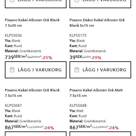
Pissano Kakel Alborán Grå Blank
Pissano Dekor Kakel Alborán Grå
7.5x30 cm
Blank 5x15 cm
KLPS5036
KLPS5175
Yta:
Yta:
Blank
Blank
Kant:
Kant:
Rund
Rund
Material:
Material:
Granitkeramik
Granitkeramik
2
SEK
/
m
SEK
739
39
-25%
-29%
2
SEK
/
m
SEK
980
55
LÄGG I VARUKORG
LÄGG I VARUKORG
Pissano Kakel Alborán Grå Blank
Pissano Kakel Alborán Grå Matt
7.5x15 cm
7.5x15 cm
KLPS5047
KLPS5048
Yta:
Yta:
Blank
Matt
Kant:
Kant:
Rund
Rund
Material:
Material:
Granitkeramik
Granitkeramik
2
2
SEK
/
m
SEK
/
m
867
867
-24%
-24%
2
2
SEK
/
m
SEK
/
m
1141
1141