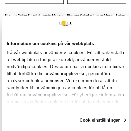
Pissano Dekor Kakel Alborán Mocca
Pissano Kakel Alborán Mocca Beige
Beige Blank 5x15 cm
Matt 7.5x15 cm
KLPS5183
KLPS5054
Yta:
Yta:
Blank
Matt
Kant:
Kant:
Rund
Rund
Information om cookies på vår webbplats
Material:
Material:
Granitkeramik
Granitkeramik
2
SEK
/
m
SEK
39
867
-29%
-24%
2
SEK
SEK
/
m
På vår webbplats använder vi cookies. För att säkerställa
55
1141
att webbplatsen fungerar korrekt, använder vi strikt
LÄGG I VARUKORG
LÄGG I VARUKORG
nödvändiga cookies. Dessutom har vi cookies som bidrar
till att förbättra din användarupplevelse, genomföra
analyser och rikta annonser. Vi rekommenderar att du
Pissano Dekor Kakel Alborán Mocca
Pissano Kakel Alborán Beige Matt
samtycker till användningen av cookies för att få en
Beige Matt 2x15 cm
13x13 cm
förbättrad användarupplevelse. För ytterligare information
KLPS5186
KLPS5066
om hur vi använder cookies eller för att ta del av hur du
Yta:
Yta:
Matt
Matt
Kant:
Kant:
kan ändra dina inställningar, vänligen se vår
Rund
Rund
Material:
Material:
Granitkeramik
Granitkeramik
Integritetspolicy
och
Cookiepolicy
.
2
SEK
/
m
SEK
29
959
-24%
-24%
2
SEK
SEK
/
m
39
Cookieinställningar
1264