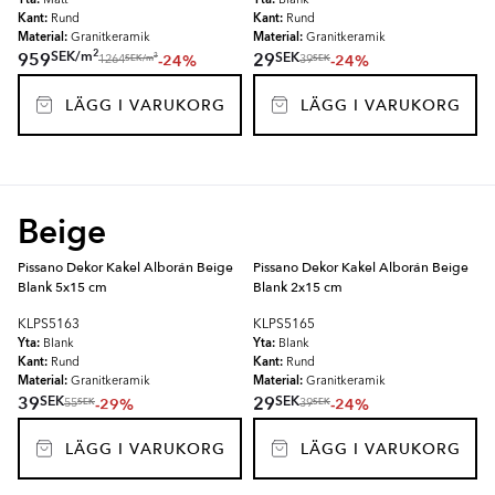
Matt
Blank
Kant:
Kant:
Rund
Rund
Material:
Material:
Granitkeramik
Granitkeramik
2
SEK
/
m
SEK
959
29
-24%
-24%
2
SEK
/
m
SEK
1264
39
LÄGG I VARUKORG
LÄGG I VARUKORG
Beige
Pissano Dekor Kakel Alborán Beige
Pissano Dekor Kakel Alborán Beige
Blank 5x15 cm
Blank 2x15 cm
KLPS5163
KLPS5165
Yta:
Yta:
Blank
Blank
Kant:
Kant:
Rund
Rund
Material:
Material:
Granitkeramik
Granitkeramik
SEK
SEK
39
29
-29%
-24%
SEK
SEK
55
39
LÄGG I VARUKORG
LÄGG I VARUKORG