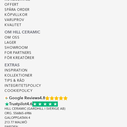
OFFERT
SPÅRA ORDER
KÖPVILLKOR
VARUPROV
KVALITET
OM HILL CERAMIC
OM OSS
LAGER
SHOWROOM
FOR PARTNERS
FÖR KREATÖRER
EXTRAS
INSPIRATION
KOLLEKTIONER
TIPS & RÅD
INTEGRITETSPOLICY
COOKIEPOLICY
Google Reviews
4.8
Trustpilot
4.6
HILL CERAMIC (GARDHILL I SVERIGE AB)
ORG. 556865-6986
GALOPPGATAN 4
213 77 MALMÖ