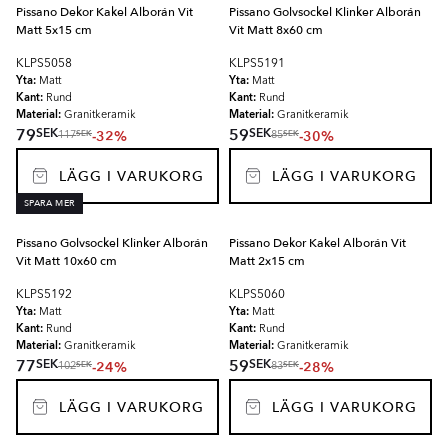
Pissano Dekor Kakel Alborán Vit
Pissano Golvsockel Klinker Alborán
Matt 5x15 cm
Vit Matt 8x60 cm
KLPS5058
KLPS5191
Yta:
Yta:
Matt
Matt
Kant:
Kant:
Rund
Rund
Material:
Material:
Granitkeramik
Granitkeramik
SEK
SEK
79
59
-32%
-30%
SEK
SEK
117
85
LÄGG I VARUKORG
LÄGG I VARUKORG
SPARA MER
Pissano Golvsockel Klinker Alborán
Pissano Dekor Kakel Alborán Vit
Vit Matt 10x60 cm
Matt 2x15 cm
KLPS5192
KLPS5060
Yta:
Yta:
Matt
Matt
Kant:
Kant:
Rund
Rund
Material:
Material:
Granitkeramik
Granitkeramik
SEK
SEK
77
59
-24%
-28%
SEK
SEK
102
83
LÄGG I VARUKORG
LÄGG I VARUKORG