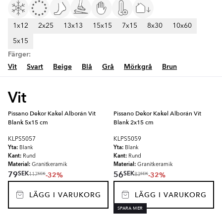
1x12
2x25
13x13
15x15
7x15
8x30
10x60
5x15
Färger:
Vit
Svart
Beige
Blå
Grå
Mörkgrå
Brun
Vit
Pissano Dekor Kakel Alborán Vit
Pissano Dekor Kakel Alborán Vit
Blank 5x15 cm
Blank 2x15 cm
KLPS5057
KLPS5059
Yta:
Yta:
Blank
Blank
Kant:
Kant:
Rund
Rund
Material:
Material:
Granitkeramik
Granitkeramik
SEK
SEK
79
56
-32%
-32%
SEK
SEK
117
83
LÄGG I VARUKORG
LÄGG I VARUKORG
SPARA MER