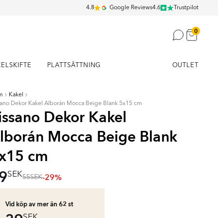
4.8
Google Reviews
4.6
Trustpilot
0
KELSKIFTE
PLATTSÄTTNING
OUTLET
m
Kakel
sano Dekor Kakel Alborán Mocca Beige Blank 5x15 cm
issano Dekor Kakel
lborán Mocca Beige Blank
x15 cm
9
SEK
-29%
55
SEK
Vid köp av mer än 62
st
SEK