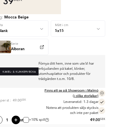
39
Mocca Beige
rg:
+ 3
ta
Mått i cm
Serie
Alboran
Förnya ditt hem, inne som ute.Vi har
erbjudanden på kakel, klinker,
KAKEL- & KLINKERVECKA
utomhusplattor och produkter för
trädgården t.o.m. 10/8.
Finns att se på Showroom i Malmö
(i olika storlekar)
SEK
s per
st
:
49.00
Leveranstid: 1-3 dagar
Notera att produkten säljs styckvis
och inte per paket
st
49.00
SEK
+10% spill