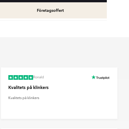
Företagsoffert
Kakellist
Räkna ut och köp
fr.
49
SEK
Ronald
Kvalitets på klinkers
Kvalitets på klinkers