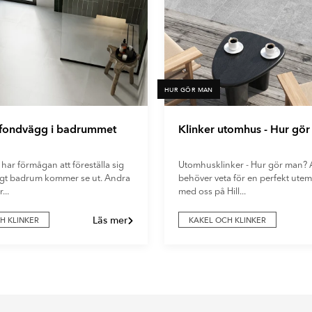
HUR GÖR MAN
 fondvägg i badrummet
Klinker utomhus - Hur gö
 har förmågan att föreställa sig
Utomhusklinker - Hur gör man? A
digt badrum kommer se ut. Andra
behöver veta för en perfekt utemi
...
med oss på Hill...
Läs mer
H KLINKER
KAKEL OCH KLINKER