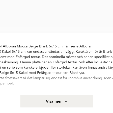
l Alborán Mocca Beige Blank 5x15 cm från serie Alboran
 Kakel 5x15 cm kan endast användas till vägg. Karaktären för är Blan
amt med Enfärgad textur. Det nominella måttet och annan specifikatio
l beskrivning. Denna platta har en Enfärgad textur. Sök efter kollektio
i en serie som kanske erbjuder fler storlekar, kan även finnas andra fär
eige 5x15 Kakel med Enfärgad textur och Blank yta.
inte frostsäkert så det lämpar sig endast för inomhus användning. Men 
expempel:
 kakel från Hill Ceramic®, alla produkter är tillverkarede i EU och uppf
Visa mer
akel och klinker. Mer produktspecifikation för Pissano Dekor Kakel A
r ni i informationsfältet på denna sida