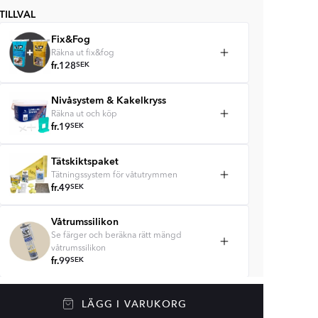
TILLVAL
Fix&Fog
Räkna ut fix&fog
fr.
128
SEK
Nivåsystem & Kakelkryss
Räkna ut och köp
fr.
19
SEK
Tätskiktspaket
Tätningssystem för våtutrymmen
fr.
49
SEK
Våtrumssilikon
Se färger och beräkna rätt mängd
våtrumssilikon
fr.
99
SEK
Rengöring & Underhåll
LÄGG I VARUKORG
fr.
229
SEK