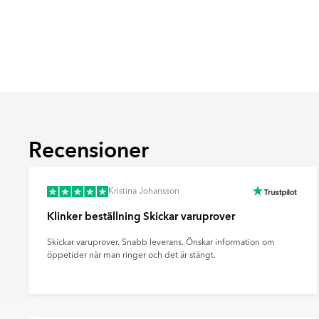
Ultramatt
En mycket matt yta med minimal ljusreflektio
mjukt och modernt uttryck samt döljer finge
effektivt sätt.
Recensioner
Kristina Johansson
Klinker beställning Skickar varuprover
Skickar varuprover. Snabb leverans. Önskar information om
öppetider när man ringer och det är stängt.