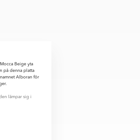
k Mocca Beige yta
n på denna platta
ns namnet Alboran för
ger.
den lämpar sig i
yller svensk
lborán Mocca Beige