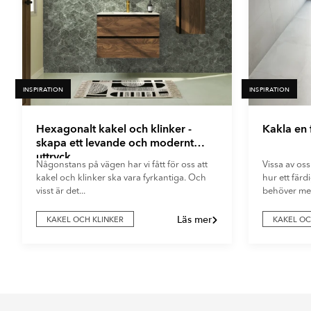
INSPIRATION
INSPIRATION
Hexagonalt kakel och klinker -
Kakla en
skapa ett levande och modernt
uttryck
Någonstans på vägen har vi fått för oss att
Vissa av oss
kakel och klinker ska vara fyrkantiga. Och
hur ett fär
visst är det...
behöver mer
Läs mer
KAKEL OCH KLINKER
KAKEL OC
Item
1
of
5