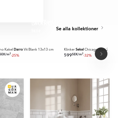
list, 13x13 cm, 7x15
 7 huvud färger i
RHYTHMIC
DARRO
Se alla kollektioner
Serie
Serie
🏆 KUNDFAVORIT
A MER
SPARA MER
Darro
Sekel
ano Kakel
Vit Blank 13x13 cm
Klinker
Chicago Matt 20x20
2
2
SEK
/
m
SEK
/
m
599
-25%
-32%