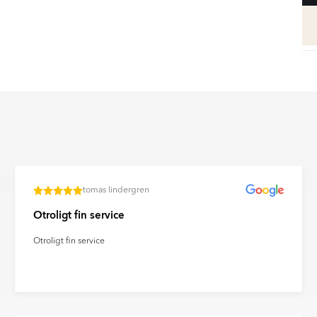
n. Ultramatta plattor ger ett
ravtryck och reflexer på ett
tomas lindergren
Otroligt fin service
Otroligt fin service