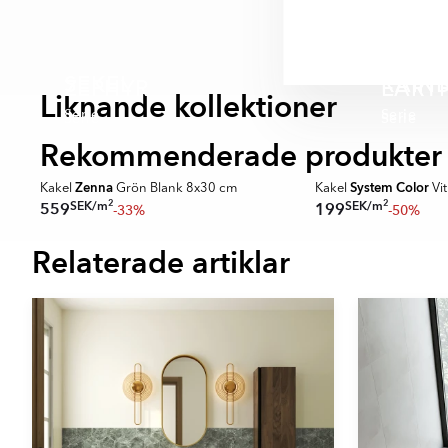
Alboran är en serie
cm, 15x15 cm, 8x30 
serie Alboran:
SEKEL
RAIN
ZEPHYR
EART
- Svart
Liknande kollektioner
Serie
Serie
- Grå
Serie
Serie
- Mörkgrå
Rekommenderade produkter
- Beige
SPARA MER
SPARA MER
- Brun
Zenna
System Color
Kakel
Grön Blank 8x30 cm
Kakel
Vi
- Blå
2
2
SEK
/
m
SEK
/
m
559
199
-33%
-50%
- Vit
Relaterade artiklar
Item
1
of
16