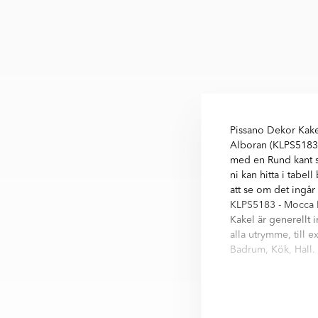
Pissano Dekor Kake
Alboran (KLPS5183)
med en Rund kant s
ni kan hitta i tabel
att se om det ingår 
KLPS5183 - Mocca B
Kakel är generellt 
alla utrymme, till 
Badrum, Kök, Hall.
Alboran är kvalitets
byggstandard för k
Blank 5x15 cm hitta