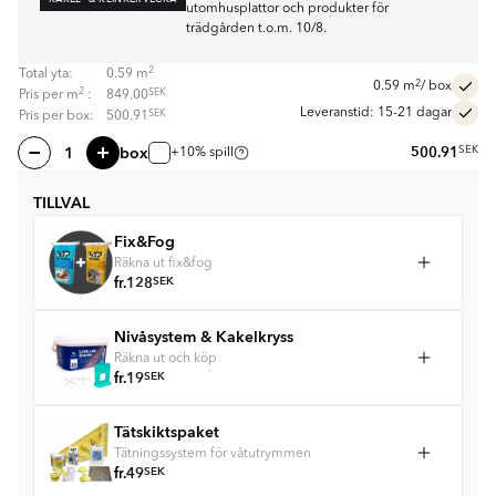
utomhusplattor och produkter för
trädgården t.o.m. 10/8.
2
Total yta:
0.59
m
2
0.59
m
/ box
2
SEK
Pris per
m
:
849.00
Leveranstid: 15-21 dagar
SEK
Pris per box:
500.91
box
500.91
SEK
+10% spill
TILLVAL
Fix&Fog
Räkna ut fix&fog
fr.
128
SEK
Nivåsystem & Kakelkryss
Räkna ut och köp
fr.
19
SEK
Tätskiktspaket
Tätningssystem för våtutrymmen
fr.
49
SEK