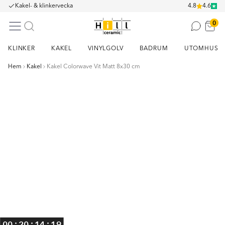
Kakel- & klinkervecka
4.8
4.6
0
KLINKER
KAKEL
VINYLGOLV
BADRUM
UTOMHUS
Hem
Kakel
Kakel Colorwave Vit Matt 8x30 cm
Item
1
of
2
:
:
:
00
20
14
19