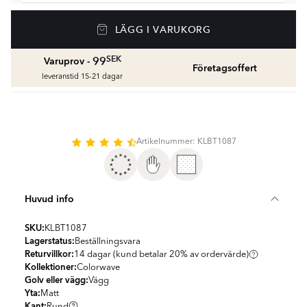
Våtrumssilikon
LÄGG I VARUKORG
Se färger och beräkna rätt mängd våtrumssilikon
fr.
99
SEK
SEK
99
Varuprov -
Företagsoffert
leveranstid 15-21 dagar
Rengöring & Underhåll
fr.
229
SEK
Kakellist
Artikelnummer: KLBT1087
Räkna ut och köp
fr.
49
SEK
Huvud info
SKU:
KLBT1087
Lagerstatus:
Beställningsvara
Returvillkor:
14 dagar (kund betalar 20% av ordervärde)
Kollektioner:
Colorwave
Golv eller vägg:
Vägg
Yta:
Matt
Kant:
Rund