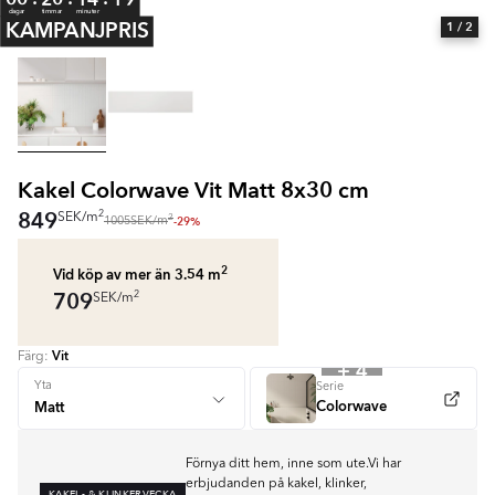
dagar
timmar
minuter
KAMPANJPRIS
1
/ 2
Kakel Colorwave Vit Matt 8x30 cm
849
2
SEK
/
m
2
-29%
1005
SEK
/
m
2
Vid köp av mer än 3.54
m
709
2
SEK
/
m
Vit
Färg:
+ 4
Yta
Serie
Colorwave
Förnya ditt hem, inne som ute.Vi har
erbjudanden på kakel, klinker,
KAKEL- & KLINKERVECKA