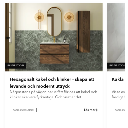
- Blå
ger ett mjukt och modernt uttryck samt döljer fingeravtryck och
reflexer på ett effektivt sätt.
- Grön
- Vit
INSPIRATION
INSPIRATION
Hexagonalt kakel och klinker - skapa ett
Kakla e
levande och modernt uttryck
Någonstans på vägen har vi fått för oss att kakel och
Vissa av o
klinker ska vara fyrkantiga. Och visst är det...
färdigt b
Läs mer
KAKEL OCH KLINKER
KAKEL OCH 