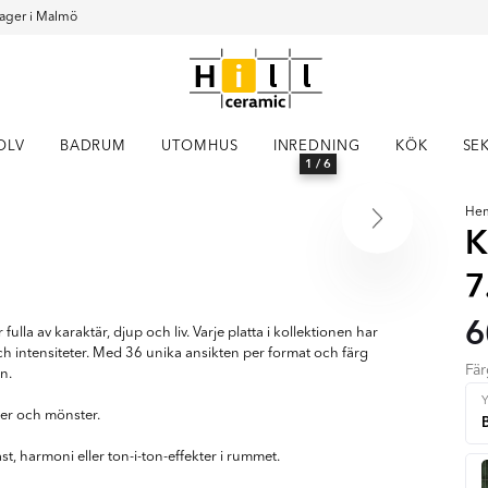
ager i Malmö
OLV
BADRUM
UTOMHUS
INREDNING
KÖK
SE
1
/ 6
He
K
7
6
ulla av karaktär, djup och liv. Varje platta i kollektionen har
och intensiteter. Med 36 unika ansikten per format och färg
Fä
on.
Y
ser och mönster.
ast, harmoni eller ton-i-ton-effekter i rummet.