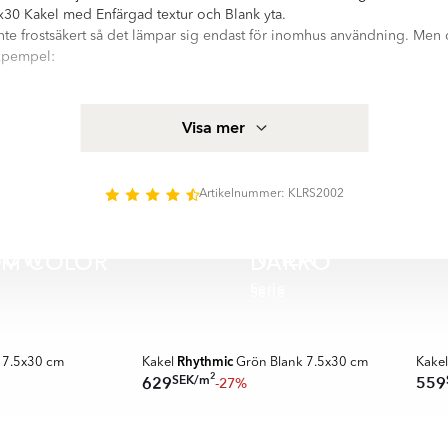
30 Kakel med Enfärgad textur och Blank yta.
inte frostsäkert så det lämpar sig endast för inomhus användning. Men 
expempel:
akel från Hill Ceramic®, alla produkter är tillverkarede i EU och uppfyll
Visa mer
kel och klinker. Mer produktspecifikation för Kakel Earth Grön Blank 
tet på denna sida
ed hög kvalitetsstandard. Serien innehåller 4 olika storlekar: Dekorlis
Artikelnummer: KLRS2002
alla variationer finns i matt, blank yta. Det finns 7 huvud färger i serie
BOW
NEILA
EM COLOR
DARRO
Serie
Serie
SPARA MER
SPAR
Rhythmic
 7.5x30 cm
Kakel
Grön Blank 7.5x30 cm
Kake
2
SEK
/
m
629
559
-27%