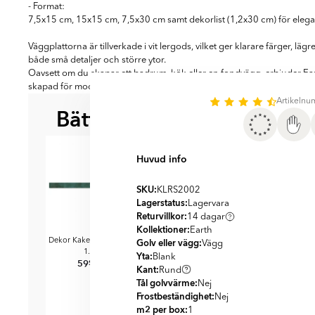
- Format:
7,5x15 cm, 15x15 cm, 7,5x30 cm samt dekorlist (1,2x30 cm) för elegan
Väggplattorna är tillverkade i vit lergods, vilket ger klarare färger, lä
både små detaljer och större ytor.
Oavsett om du skapar ett badrum, kök eller en fondvägg, erbjuder Earth
skapad för moderna miljöer.
Artikeln
Bättre tillsammans
BÄST ATT KOMBI
Huvud info
SKU:
KLRS2002
Lagerstatus:
Lagervara
Returvillkor:
14 dagar
Kollektioner:
Earth
Earth
Golv eller vägg:
Dekor Kakel
Grön Blank
Vägg
1.2x30 cm
Yta:
Blank
59
SEK
SEK
69
Kant:
Rund
Tål golvvärme:
Nej
Frostbeständighet:
Nej
m2 per box:
1