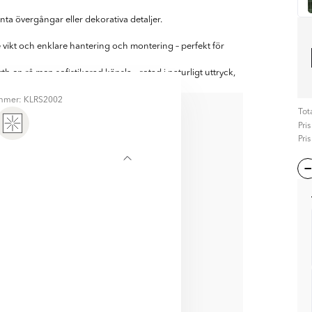
ta övergångar eller dekorativa detaljer.
gre vikt och enklare hantering och montering – perfekt för
 en rå men sofistikerad känsla – rotad i naturligt uttryck,
ummer: KLRS2002
Tota
NERA MED
Pri
Pri