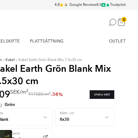
4.8
Google Reviews
4.6
Trustpilot
0
KELSKIFTE
PLATTSÄTTNING
OUTLET
m
Kakel
Kakel Earth Grön Blank Mix 7.5x30 cm
akel Earth Grön Blank Mix
.5x30 cm
09
2
SEK
/
m
-34%
2
917
SEK
/
m
SPARA MER
Grön
rg:
+ 3
ta
Mått i cm
Serie