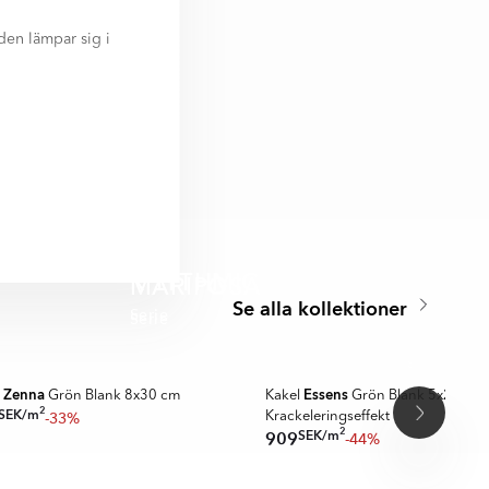
den lämpar sig i
er svensk
Mix 7.5x30 cm hittar
t, 15x15 cm, 7x15
 Earth:
RHYTHMIC
MARIPOSA
Se alla kollektioner
Serie
Serie
A MER
SPARA MER
Zenna
Essens
l
Grön Blank 8x30 cm
Kakel
Grön Blank 5x25 cm
2
SEK
/
m
-33%
Krackeleringseffekt
2
SEK
/
m
909
-44%