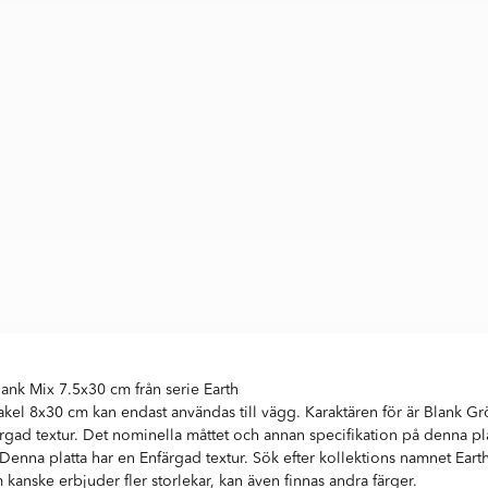
ank Mix 7.5x30 cm från serie Earth
akel 8x30 cm kan endast användas till vägg. Karaktären för är Blank G
gad textur. Det nominella måttet och annan specifikation på denna platt
 Denna platta har en Enfärgad textur. Sök efter kollektions namnet Earth
 kanske erbjuder fler storlekar, kan även finnas andra färger.