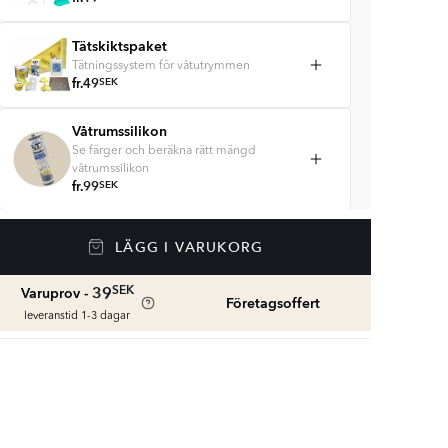
Tätskiktspaket
Tätningssystem för våtutrymmen
fr.
49
SEK
Våtrumssilikon
Se färger och beräkna rätt mängd
våtrumssilikon
fr.
99
SEK
Rengöring & Underhåll
LÄGG I VARUKORG
fr.
229
SEK
SEK
39
Varuprov -
Företagsoffert
leveranstid 1-3 dagar
Kakellist
Räkna ut och köp
fr.
49
SEK