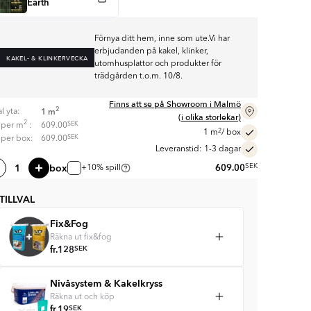
Earth
Förnya ditt hem, inne som ute.Vi har
erbjudanden på kakel, klinker,
KAKEL- & KLINKERVECKA
utomhusplattor och produkter för
trädgården t.o.m. 10/8.
Finns att se på Showroom i Malmö
2
1
m
l yta:
(i olika storlekar)
2
SEK
s per
m
:
609.00
2
1
m
/ box
SEK
s per box:
609.00
Leveranstid: 1-3 dagar
box
609.00
SEK
+10% spill
TILLVAL
Fix&Fog
Räkna ut fix&fog
fr.
128
SEK
Nivåsystem & Kakelkryss
Räkna ut och köp
fr.
19
SEK