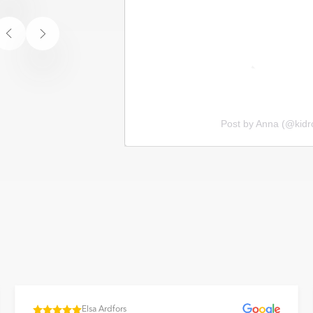
och ger en elegant lyster.
ldrat utseende. Rustika plattor kan
ärg som ger ett varmt och tidlöst
rliga material som sten, trä,
unni_studio)
Post by Anna (@kid
n ett mer levande utseende och kan
Item
1
önster som kan kännas vid
äggar för att skapa dekorativa
of
2
n. Ultramatta plattor ger ett
ravtryck och reflexer på ett
Elsa Ardfors