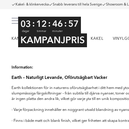
Kakel- & klinkervecka
Snabb leverans till hela Sverige
Showroom & L
:
:
:
03
12
46
56
dagar
timmar
minuter
KAMPANJPRIS
KAMPANJ
KLINKER
KAKEL
VINYLG
Item
1
Information:
of
Earth – Naturligt Levande, Oförutsägbart Vacker
6
Earth-kollektionen för in naturens oförutsägbarhet i ditt hem med ytor f
slumpmässiga färgskiftningar – från subtila till djärva nyanser, toner 
är ingen platta den andra lik, vilket gör varje yta till en unik kompositi
- Varje förpackning innehåller en noggrant utvald blandning av nyan
- Finns i både matt och blank finish, vilket ger friheten att skapa kontr