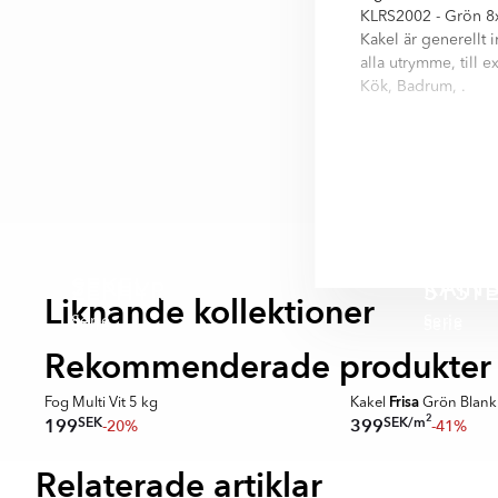
KLRS2002 - Grön 8x
Kakel är generellt 
alla utrymme, till 
Kök, Badrum, .
Earth är kvalitets k
byggstandard för ka
ni i informationsfäl
Earth är en serie m
cm, 8x30 cm. Nästan 
- Svart
SEKEL
RAIN
ZEPHYR
SYST
- Ljusgrå
Liknande kollektioner
Serie
Serie
- Grå
Serie
Serie
- Blå
Rekommenderade produkter
- Grön
SPARA MER
- Röd
Frisa
3
Fog Multi Vit 5 kg
Kakel
Grön Blank
- Rosa
2
SEK
/
m
SEK
199
399
-20%
-41%
Relaterade artiklar
Item
1