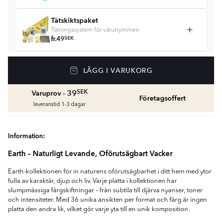
Tätskiktspaket
Tätningssystem för våtutrymmen
fr.
49
SEK
Våtrumssilikon
LÄGG I VARUKORG
Se färger och beräkna rätt mängd våtrumssilikon
fr.
99
SEK
SEK
39
Varuprov -
Företagsoffert
leveranstid 1-3 dagar
Rengöring & Underhåll
fr.
229
SEK
Information:
Kakellist
Earth – Naturligt Levande, Oförutsägbart Vacker
Räkna ut och köp
fr.
49
SEK
Earth-kollektionen för in naturens oförutsägbarhet i ditt hem med ytor
fulla av karaktär, djup och liv. Varje platta i kollektionen har
slumpmässiga färgskiftningar – från subtila till djärva nyanser, toner
och intensiteter. Med 36 unika ansikten per format och färg är ingen
platta den andra lik, vilket gör varje yta till en unik komposition.