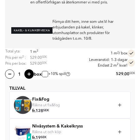
en offertförfrågan så återkommer vi med pris.
Förnya ditt hem, inne som ute.Vi har
erbjudanden på kakel, klinker,
KAKEL- & KLINKERVECKA
utomhusplattor och produkter för
trädgården t.o.m. 10/8.
2
1
m
Total yta:
2
1
m
/ box
2
SEK
Pris per
m
:
529.00
Leveranstid: 1-3 dagar
SEK
Pris per box:
529.00
2
Endast 2 m
kvar!
box
529.00
SEK
+10% spill
TILLVAL
Fix&Fog
Räkna ut fix&fog
fr.
128
SEK
Nivåsystem & Kakelkryss
Räkna ut och köp
fr.
19
SEK