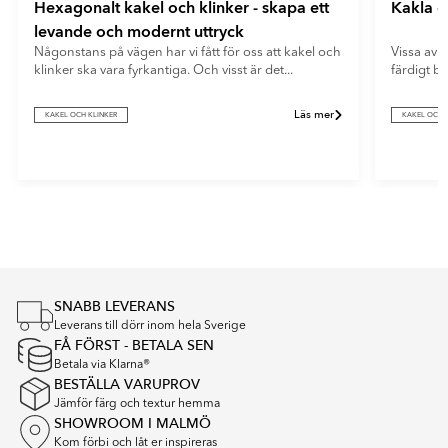
Hexagonalt kakel och klinker - skapa ett
Kakla e
levande och modernt uttryck
Någonstans på vägen har vi fått för oss att kakel och
Vissa av o
klinker ska vara fyrkantiga. Och visst är det...
färdigt b
Läs mer
KAKEL OCH KLINKER
KAKEL OCH 
Item
1
of
4
SNABB LEVERANS
Leverans till dörr inom hela Sverige
FÅ FÖRST - BETALA SEN
Betala via Klarna®
BESTÄLLA VARUPROV
Jämför färg och textur hemma
SHOWROOM I MALMÖ
Kom förbi och låt er inspireras