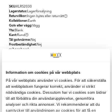
SKU:
KLRS2030
Lagerstatus:
Lagerförsäljning
Returvillkor:
Ingen bytes eller returrätt
Kollektioner:
Earth
Golv eller vägg:
Vägg
Yta:
Blank
Kant:
Rund
Tål golvvärme:
Nej
Frostbeständighet:
Nej
m2 per box:
1
Tjocklek (mm):
8.2
mm
Mått:
150x150
mm
Information om cookies på vår webbplats
Specifikationer
På vår webbplats använder vi cookies. För att säkerställa
Produktmaterial:
Keramik
Förpackning
att webbplatsen fungerar korrekt, använder vi strikt
Utseende:
Enfärgad
nödvändiga cookies. Dessutom har vi cookies som bidrar
Färg:
Ljusgrå
m2 per box:
1
Land:
till att förbättra din användarupplevelse, genomföra
Spanien
Klimatkompenserad frakt
St/box:
44
Form:
Kvadratisk
analyser och rikta annonser. Vi rekommenderar att du
KG per Box:
13.2
Stil:
Modernt
samtycker till användningen av cookies för att få en
Vi erbjuder 100 % klimatkompenserade leveranser i samarbete
St per m2:
44