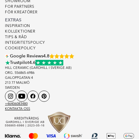
SHOWROOM
FOR PARTNERS
FÖR KREATÖRER
EXTRAS
INSPIRATION
KOLLEKTIONER
TIPS & RÅD
INTEGRITETSPOLICY
COOKIEPOLICY
Google Reviews
4.8
Trustpilot
4.6
HILL CERAMIC (GARDHILL I SVERIGE AB)
ORG. 556865-6986
GALOPPGATAN 4
213 77 MALMÖ
SWEDEN
+46406083480
KONTAKTA OSS