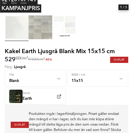
dagar
timmar
minuter
KAMPANJPRIS
1
/ 3
Kakel Earth Ljusgrå Blank Mix 15x15 cm
529
2
SEK
/
m
2
-46%
OUTLET
973
SEK
/
m
Ljusgrå
Färg:
+ 2
Yta
Mått i cm
Serie
Earth
Produkten ingår i lagerförsäljningen. Priset gäller endast
den mängd vi har i lager, och du kan inte köpa större
OUTLET
mängd till detta låga pris än den som visas nedan. Först
till kvarn gäller. Behöver du mer än vad som finns? Skicka