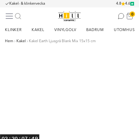
Kakel- & klinkervecka
4.8
4.6
0
KLINKER
KAKEL
VINYLGOLV
BADRUM
UTOMHUS
Hem
Kakel
Kakel Earth Ljusgrå Blank Mix 15x15 cm
Item
1
of
3
:
:
:
02
20
07
49