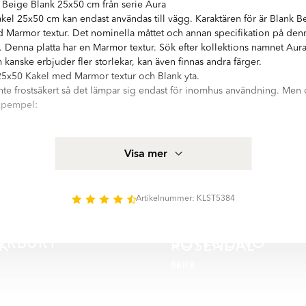
Beige Blank 25x50 cm från serie Aura
kel 25x50 cm kan endast användas till vägg. Karaktären för är Blank B
Marmor textur. Det nominella måttet och annan specifikation på denna 
g. Denna platta har en Marmor textur. Sök efter kollektions namnet Aura
 kanske erbjuder fler storlekar, kan även finnas andra färger.
5x50 Kakel med Marmor textur och Blank yta.
inte frostsäkert så det lämpar sig endast för inomhus användning. Men 
expempel:
kel från Hill Ceramic®, alla produkter är tillverkarede i EU och uppfylle
Visa mer
akel och klinker. Mer produktspecifikation för Marmor Kakel Aura Be
ionsfältet på denna sida
d hög kvalitetsstandard. Serien innehåller 2 olika storlekar: 45x45 cm
Artikelnummer: KLST5384
ns i blank yta. Det finns 3 huvud färger i serie Aura:
ERBURY
BOTTOCINO
IK
ROSENDAL
Serie
Serie
SPARA MER