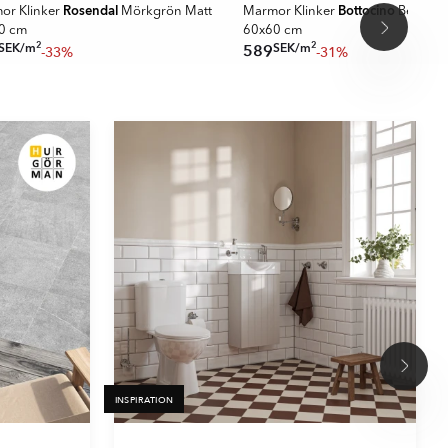
Rosendal
Bottocino
or Klinker
Mörkgrön Matt
Marmor Klinker
Beige Po
0 cm
60x60 cm
2
2
SEK
/
m
SEK
/
m
589
-33%
-31%
INSPIRATION
