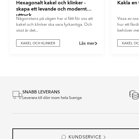
Hexagonalt kakel och klinker -
Kakla en
skapa ett levande och modernt
uttryck
Någonstans på vägen har vi fått för oss att
Vissa av oss
kakel och klinker ska vara fyrkantiga. Och
hur ett fär
visst är det...
behöver mer
Läs mer
KAKEL OCH KLINKER
KAKEL OC
Item
1
of
5
SNABB LEVERANS
Leverans till dörr inom hela Sverige
KUNDSERVICE