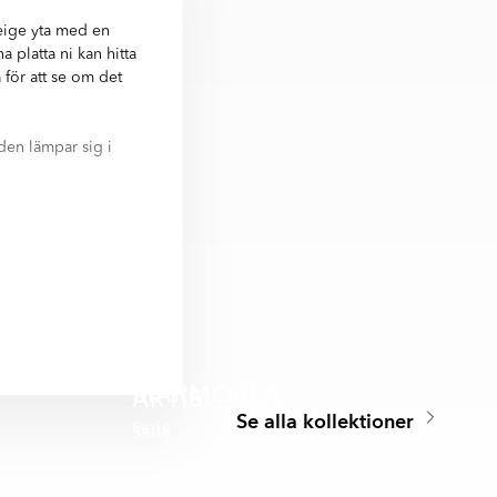
eige yta med en
platta ni kan hitta
 för att se om det
den lämpar sig i
r svensk
ige Blank 25x50 cm
, 25x50 cm. Nästan
MARMOREA
ARTIS
Se alla kollektioner
Serie
Serie
SPARA MER