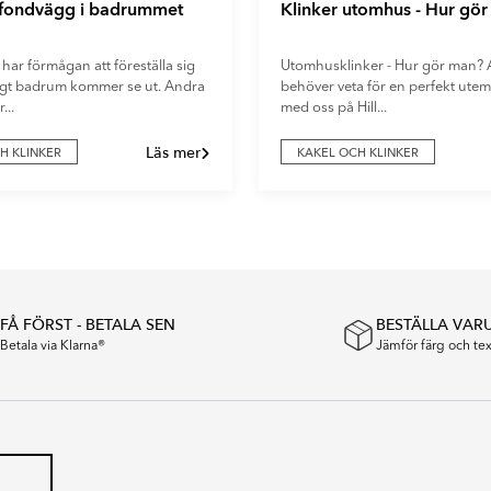
 fondvägg i badrummet
Klinker utomhus - Hur gö
 har förmågan att föreställa sig
Utomhusklinker - Hur gör man? A
digt badrum kommer se ut. Andra
behöver veta för en perfekt utemi
...
med oss på Hill...
Läs mer
H KLINKER
KAKEL OCH KLINKER
FÅ FÖRST - BETALA SEN
BESTÄLLA VAR
Betala via Klarna®
Jämför färg och t