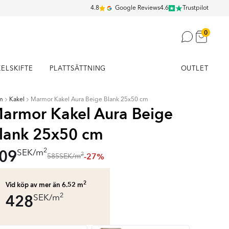
4.8
Google Reviews
4.6
Trustpilot
0
KELSKIFTE
PLATTSÄTTNING
OUTLET
m
Kakel
Marmor Kakel Aura Beige Blank 25x50 cm
armor Kakel Aura Beige
lank 25x50 cm
09
2
SEK
/
m
-27%
2
585
SEK
/
m
2
Vid köp av mer än 6.52
m
428
2
SEK
/
m