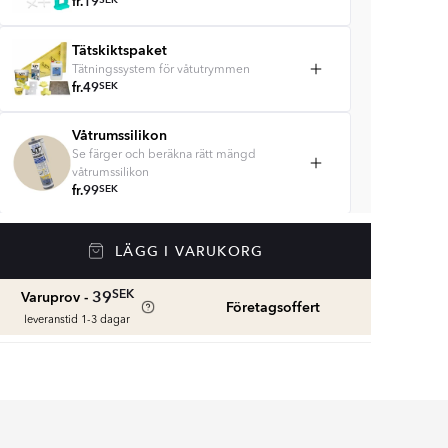
fr.
19
SEK
Tätskiktspaket
Tätningssystem för våtutrymmen
fr.
49
SEK
Våtrumssilikon
Se färger och beräkna rätt mängd
våtrumssilikon
fr.
99
SEK
Rengöring & Underhåll
LÄGG I VARUKORG
fr.
229
SEK
SEK
39
Varuprov -
Företagsoffert
leveranstid 1-3 dagar
Kakellist
Räkna ut och köp
fr.
49
SEK