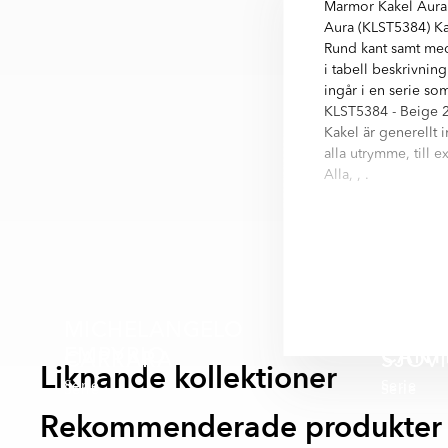
Marmor Kakel Aura 
Aura (KLST5384) Ka
Rund kant samt med 
i tabell beskrivnin
ingår i en serie som
KLST5384 - Beige 2
Kakel är generellt 
alla utrymme, till 
Alla, , .
Aura är kvalitets ka
byggstandard för k
hittar ni i informat
Aura är en serie me
alla variationer fin
MICHELANGELO
- Grå
EMPYRIO
CANT
CARRARA
SJÖV
- Beige
Liknande kollektioner
Serie
Serie
- Brun
Serie
Serie
Rekommenderade produkter
SPARA MER