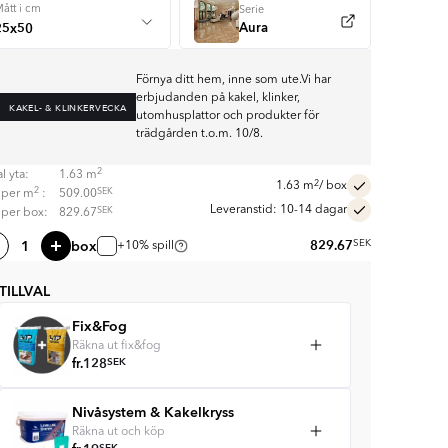
ått i cm
Serie
Aura
Förnya ditt hem, inne som ute.Vi har
erbjudanden på kakel, klinker,
KAKEL- & KLINKERVECKA
utomhusplattor och produkter för
trädgården t.o.m. 10/8.
2
l yta:
1.63
m
2
1.63
m
/ box
2
SEK
s per
m
:
509.00
Leveranstid: 10-14 dagar
SEK
s per box:
829.67
box
829.67
SEK
+10% spill
TILLVAL
Fix&Fog
Räkna ut fix&fog
fr.
128
SEK
Nivåsystem & Kakelkryss
Räkna ut och köp