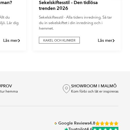
r man?
Sekelskiftesstil – Den tidlösa
trenden 2026
llt du
Sekelskiftesstil - Alla tiders inredning. Så tar
ljö. Lär dig
du in sekelskiftet i din inredning och i
hemmet.
Läs mer
Läs mer
KAKEL OCH KLINKER
UPROV
SHOWROOM I MALMÖ
extur hemma
Kom förbi och låt er inspireras
Google Reviews
4.8
Trustpilot
4.6