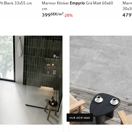
Empyrio
it Blank 33x55 cm
Marmor Klinker
Grå Matt 60x60
Marm
cm
30x3
2
SEK
/
m
399
479
-28%
HUR GÖR MAN