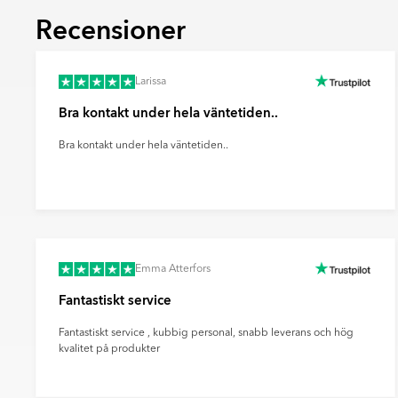
fondytor och ge rummet mer karaktär.
Recensioner
Ultramatt
En mycket matt yta med minimal ljusreflektio
mjukt och modernt uttryck samt döljer finge
Larissa
effektivt sätt.
Bra kontakt under hela väntetiden..
Bra kontakt under hela väntetiden..
Emma Atterfors
Fantastiskt service
Fantastiskt service , kubbig personal, snabb leverans och hög
kvalitet på produkter