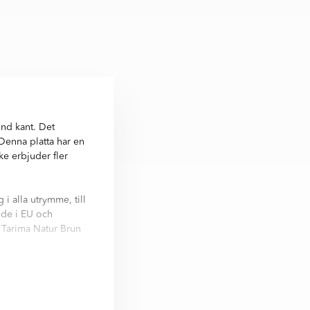
nd kant. Det
 Denna platta har en
ke erbjuder fler
i alla utrymme, till
rede i EU och
r Tarima Natur Brun
cm, 20x120 cm.