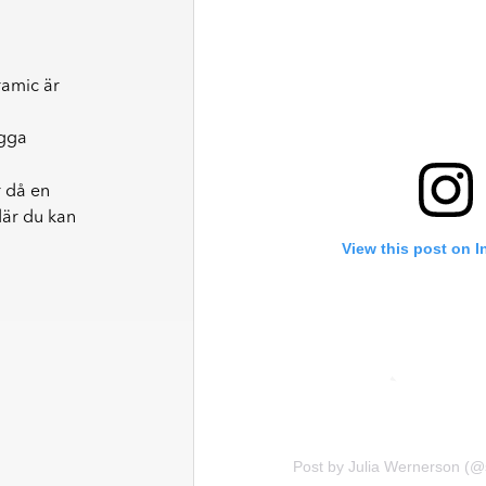
önster som kan kännas vid
äggar för att skapa dekorativa
ramic är
agga
n. Ultramatta plattor ger ett
ravtryck och reflexer på ett
r då en
där du kan
View this post on 
Post by Julia Wernerson (@s