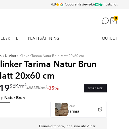
4.8
Google Reviews
4.6
Trustpilot
0
KELSKIFTE
PLATTSÄTTNING
OUTLET
m
Klinker
Klinker Tarima Natur Brun Matt 20x60 cm
linker Tarima Natur Brun
att 20x60 cm
19
2
SEK
/
m
-35%
2
488
SEK
/
m
SPARA MER
Natur Brun
rg:
Serie
Tarima
Förnya ditt hem, inne som ute.Vi har