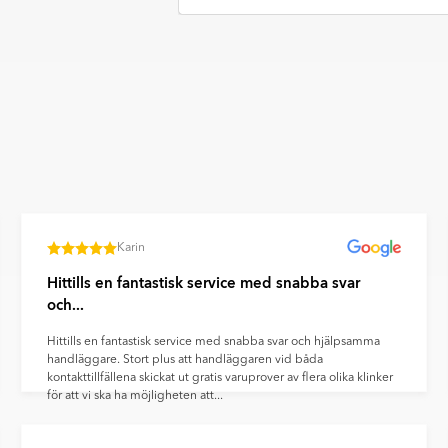
Item
1
of
1
Karin
Hittills en fantastisk service med snabba svar
och...
Hittills en fantastisk service med snabba svar och hjälpsamma
handläggare. Stort plus att handläggaren vid båda
kontakttillfällena skickat ut gratis varuprover av flera olika klinker
för att vi ska ha möjligheten att...