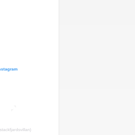
Instagram
tackfjardsvillan)