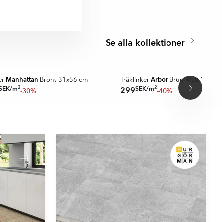
Se alla kollektioner
TRENDIGT
 DEALS
SPARA MER
Manhattan
Arbor
er
Brons 31x56 cm
Träklinker
Brun Matt 18x60
2
2
SEK
/
m
SEK
/
m
299
-30%
-40%