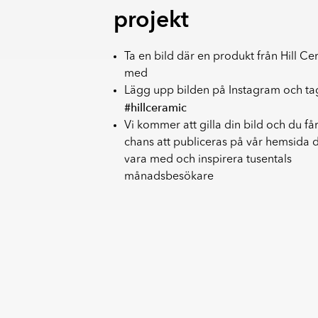
projekt
Relief
En yta med ett upphöjt tredimensionellt m
beröring. Reliefplattor används främst på v
Ta en bild där en produkt från Hill Ce
fondytor och ge rummet mer karaktär.
med
Ultramatt
Lägg upp bilden på Instagram och t
En mycket matt yta med minimal ljusreflektio
#hillceramic
mjukt och modernt uttryck samt döljer finge
Vi kommer att gilla din bild och du få
effektivt sätt.
chans att publiceras på vår hemsida 
vara med och inspirera tusentals
månadsbesökare