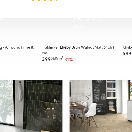
R
EKLUND
Serie
SUPER DEALS
SUPER
Ekeby
g - Allround (Inne &
Träklinker
Brun Walnut Matt 61x61
Klink
599
cm
2
SEK
/
m
399
-31%