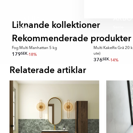
- Brun
EKEBY
ARBO
Liknande kollektioner
Serie
Serie
Rekommenderade produkter
REKOMMENDERAD
Fog Multi Manhattan 5 kg
Multi Kakelfix Grå 20 k
SEK
179
-18%
ute)
SEK
376
-14%
Relaterade artiklar
Item
1
of
16