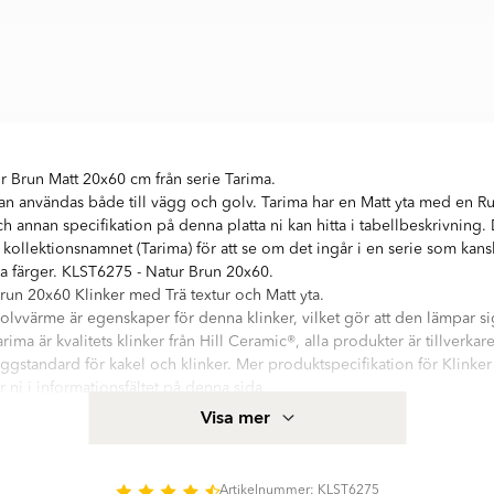
r Brun Matt 20x60 cm från serie Tarima.
an användas både till vägg och golv. Tarima har en Matt yta med en Ru
h annan specifikation på denna platta ni kan hitta i tabellbeskrivning.
r kollektionsnamnet (Tarima) för att se om det ingår i en serie som kans
ra färger. KLST6275 - Natur Brun 20x60.
un 20x60 Klinker med Trä textur och Matt yta.
olvvärme är egenskaper för denna klinker, vilket gör att den lämpar sig 
arima är kvalitets klinker från Hill Ceramic®, alla produkter är tillverka
ggstandard för kakel och klinker. Mer produktspecifikation för Klinke
 ni i informationsfältet på denna sida.
med hög kvalitetsstandard. Serien innehåller 2 olika storlekar: 20x60 
Visa mer
ner finns i matt yta. Det finns 2 huvud färger i serie Tarima:
Artikelnummer: KLST6275