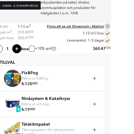
erbjudanden på kakel, klinker,
KAKEL- & KLINKERVECKA
utomhusplattor och produkter för
trädgården t.o.m. 10/8.
2
Finns att se på Showroom i Malmö
1.13
m
l yta:
2
SEK
s per
m
:
319.00
2
1.13
m
/ box
SEK
s per box:
360.47
Leveranstid: 1-3 dagar
box
360.47
SEK
+10% spill
TILLVAL
Fix&Fog
Räkna ut fix&fog
fr.
128
SEK
Nivåsystem & Kakelkryss
Räkna ut och köp
fr.
19
SEK
Tätskiktspaket
Tätningssystem för våtutrymmen