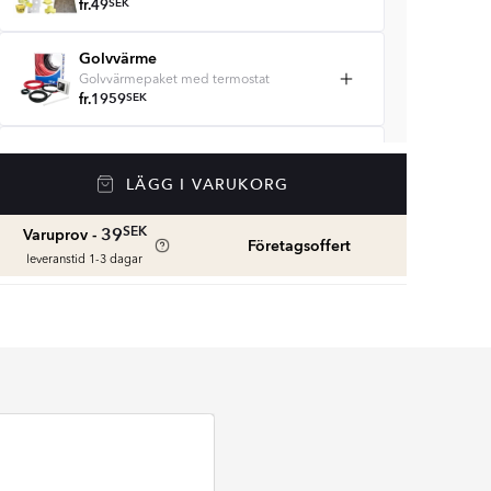
fr.
49
SEK
Golvvärme
Golvvärmepaket med termostat
fr.
1959
SEK
Våtrumssilikon
Se färger och beräkna rätt mängd
LÄGG I VARUKORG
våtrumssilikon
fr.
99
SEK
SEK
39
Varuprov -
Företagsoffert
leveranstid 1-3 dagar
Rengöring & Underhåll
fr.
229
SEK
Kakellist
Räkna ut och köp
fr.
49
SEK