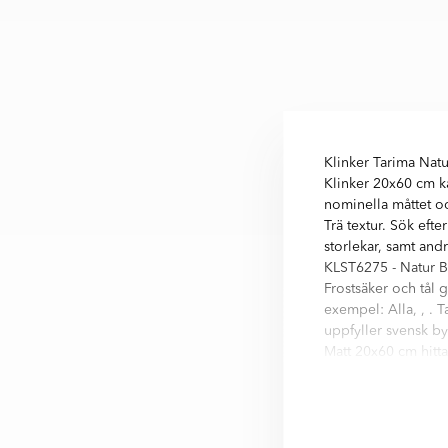
Klinker Tarima Natu
Klinker 20x60 cm k
nominella måttet oc
Trä textur. Sök efte
storlekar, samt and
KLST6275 - Natur Br
Frostsäker och tål g
exempel: Alla, , . T
uppfyller svensk by
Matt 20x60 cm hittar
Tarima är en serie 
Nästan alla variatio
- Brons