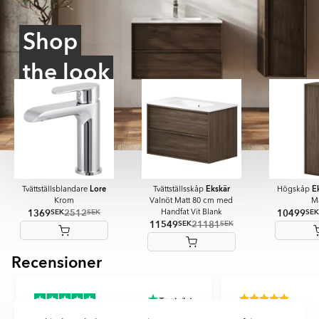
Shop
the look
Lore
Ekskär
E
Tvättställsblandare
Tvättställsskåp
Högskåp
Krom
Valnöt Matt 80 cm med
Ma
1369
2512
10499
SEK
SEK
SEK
Handfat Vit Blank
11549
21181
SEK
SEK
Recensioner
Item
1
of
6