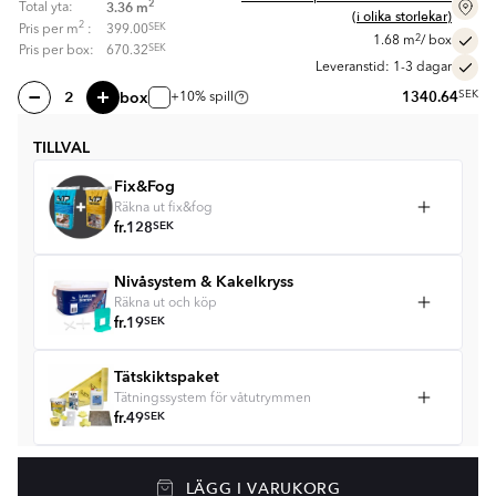
2
3.36
m
Total yta:
(i olika storlekar)
2
SEK
Pris per
m
:
399.00
2
1.68
m
/ box
SEK
Pris per box:
670.32
Leveranstid: 1-3 dagar
box
1340.64
SEK
+10% spill
TILLVAL
Fix&Fog
Räkna ut fix&fog
fr.
128
SEK
Nivåsystem & Kakelkryss
Räkna ut och köp
fr.
19
SEK
Tätskiktspaket
Tätningssystem för våtutrymmen
fr.
49
SEK
Golvvärme
LÄGG I VARUKORG
Golvvärmepaket med termostat