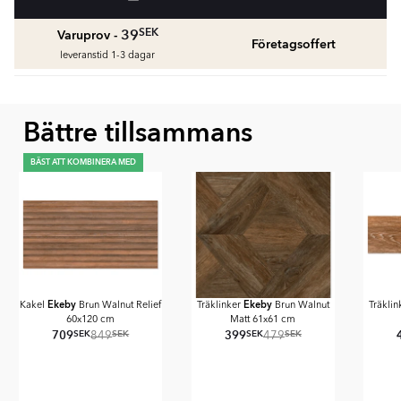
fr.
1959
SEK
SEK
39
Varuprov -
Företagsoffert
Våtrumssilikon
leveranstid 1-3 dagar
Se färger och beräkna rätt mängd våtrumssilikon
fr.
99
SEK
Bättre tillsammans
Rengöring & Underhåll
fr.
229
SEK
BÄST ATT KOMBINERA MED
Kakellist
Räkna ut och köp
fr.
49
SEK
Ekeby
Ekeby
Kakel
Brun Walnut Relief
Träklinker
Brun Walnut
Träkli
60x120 cm
Matt 61x61 cm
709
399
SEK
SEK
SEK
SEK
849
479