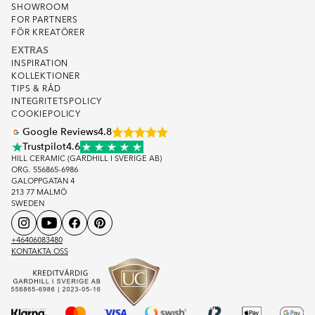
SHOWROOM
FOR PARTNERS
FÖR KREATÖRER
EXTRAS
INSPIRATION
KOLLEKTIONER
TIPS & RÅD
INTEGRITETSPOLICY
COOKIEPOLICY
Google Reviews
4.8
Trustpilot
4.6
HILL CERAMIC (GARDHILL I SVERIGE AB)
ORG. 556865-6986
GALOPPGATAN 4
213 77 MALMÖ
SWEDEN
+46406083480
KONTAKTA OSS