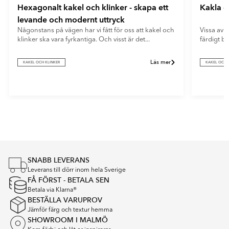
Hexagonalt kakel och klinker - skapa ett
Kakla e
levande och modernt uttryck
Någonstans på vägen har vi fått för oss att kakel och
Vissa av o
klinker ska vara fyrkantiga. Och visst är det...
färdigt b
Läs mer
KAKEL OCH KLINKER
KAKEL OCH 
Item
1
of
5
SNABB LEVERANS
Leverans till dörr inom hela Sverige
FÅ FÖRST - BETALA SEN
Betala via Klarna®
BESTÄLLA VARUPROV
Jämför färg och textur hemma
SHOWROOM I MALMÖ