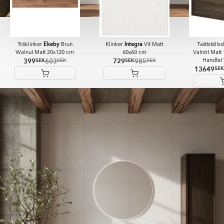
Ekeby
Integra
Träklinker
Brun
Klinker
Vit Matt
Tvättställ
Walnut Matt 20x120 cm
60x60 cm
Valnöt Matt
399
603
729
985
SEK
SEK
SEK
SEK
Handfat 
13649
SEK
Item
1
of
6