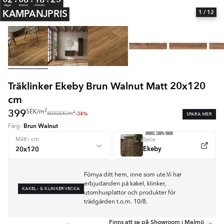
dagar
timmar
minuter
KAMPANJPRIS
1
/ 12
Träklinker Ekeby Brun Walnut Matt 20x120
cm
399
2
SEK
/
m
2
-34%
SPARA MER
603
SEK
/
m
Brun Walnut
Färg:
+ 3
Mått i cm
Serie
Ekeby
Förnya ditt hem, inne som ute.Vi har
erbjudanden på kakel, klinker,
KAKEL- & KLINKERVECKA
utomhusplattor och produkter för
trädgården t.o.m. 10/8.
Finns att se på Showroom i Malmö