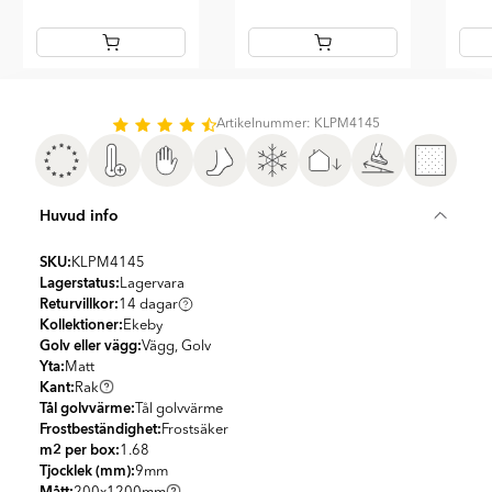
Item
1
of
Artikelnummer: KLPM4145
4
Huvud info
SKU:
KLPM4145
Lagerstatus:
Lagervara
Returvillkor:
14 dagar
Kollektioner:
Ekeby
Golv eller vägg:
Vägg, Golv
Yta:
Matt
Kant:
Rak
Tål golvvärme:
Tål golvvärme
Frostbeständighet:
Frostsäker
m2 per box:
1.68
Tjocklek (mm):
9
mm