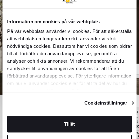
Information om cookies på vår webbplats
På vår webbplats använder vi cookies. För att säkerställa
att webbplatsen fungerar korrekt, använder vi strikt
Shop
nödvändiga cookies. Dessutom har vi cookies som bidrar
till att förbättra din användarupplevelse, genomföra
the look
analyser och rikta annonser. Vi rekommenderar att du
samtycker till användningen av cookies för att få en
förbättrad användarupplevelse. För ytterligare information
om hur vi använder cookies eller för att ta del av hur du
kan ändra dina inställningar, vänligen se vår
Integritetspolicy
och
Cookiepolicy
.
Cookieinställningar
Ekeby
Integra
Träklinker
Brun
Klinker
Vit Matt
Tvättställ
Walnut Matt 20x120 cm
60x60 cm
Valnöt Matt
399
603
729
985
SEK
SEK
SEK
SEK
Handfat 
Tillåt
15749
SEK