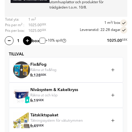
utomhusplattor och produkter för
trädgården t.o.m. 10/8.
2
Total yta:
1
m
2
1
m
/ box
2
SEK
Pris per
m
:
1025.00
Leveranstid: 22-28 dagar
SEK
Pris per box:
1025.00
box
1025.00
SEK
+10% spill
TILLVAL
Fix&Fog
Räkna ut fix&fog
fr.
128
SEK
Nivåsystem & Kakelkryss
Räkna ut och köp
fr.
19
SEK
Tätskiktspaket
Tätningssystem för våtutrymmen
fr.
49
SEK