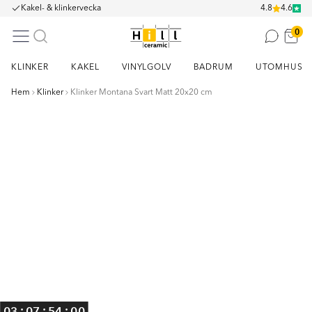
Kakel- & klinkervecka
4.8
4.6
0
KLINKER
KAKEL
VINYLGOLV
BADRUM
UTOMHUS
Hem
Klinker
Klinker Montana Svart Matt 20x20 cm
Item
1
of
7
:
:
:
03
07
53
59