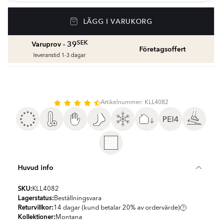
Golvvärme
LÄGG I VARUKORG
Golvvärmepaket med termostat
fr.
1959
SEK
SEK
39
Varuprov -
Företagsoffert
Våtrumssilikon
leveranstid 1-3 dagar
Se färger och beräkna rätt mängd våtrumssilikon
fr.
99
SEK
Rengöring & Underhåll
Artikelnummer: KLL4082
fr.
229
SEK
Kakellist
Räkna ut och köp
fr.
49
SEK
Huvud info
SKU:
KLL4082
Lagerstatus:
Beställningsvara
Returvillkor:
14 dagar (kund betalar 20% av ordervärde)
Kollektioner:
Montana