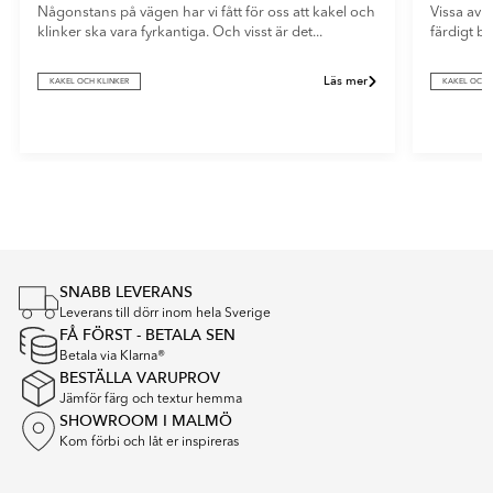
Någonstans på vägen har vi fått för oss att kakel och
Vissa av o
klinker ska vara fyrkantiga. Och visst är det...
färdigt b
Läs mer
KAKEL OCH KLINKER
KAKEL OCH 
Item
1
of
4
SNABB LEVERANS
Leverans till dörr inom hela Sverige
FÅ FÖRST - BETALA SEN
Betala via Klarna®
BESTÄLLA VARUPROV
Jämför färg och textur hemma
SHOWROOM I MALMÖ
Kom förbi och låt er inspireras