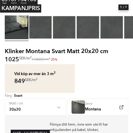
dagar
timmar
minuter
KAMPANJPRIS
1
/ 7
Klinker Montana Svart Matt 20x20 cm
1025
2
SEK
/
m
2
-25%
1126
SEK
/
m
2
Vid köp av mer än 3
m
849
2
SEK
/
m
Svart
Färg:
Mått i cm
Serie
Montana
Förnya ditt hem, inne som ute.Vi har
erbjudanden på kakel, klinker,
KAKEL- & KLINKERVECKA