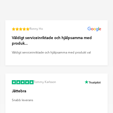
n. Ultramatta plattor ger ett
ravtryck och reflexer på ett
Ronny Ho
Väldigt serviceinriktade och hjälpsamma med
produk...
Väldigt serviceinriktade och hjälpsamma med produkt val
Tommy Karlsson
Jättebra
Snabb leverans