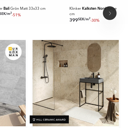
Bali
Kalksten Nord
er
Grön Matt 33x33 cm
Klinker
Beige Matt 
2
SEK
/
m
-51%
cm
2
SEK
/
m
399
-30%
🏆 HILL CERAMIC AWARD