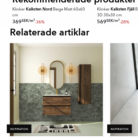
Kalksten Nord
Kalksten Fjäll
42
Klinker
Beige Matt 60x60
Klinker
B
cm
3D 30x30 cm
2
2
SEK
/
m
SEK
/
m
369
569
-36%
-28%
Relaterade artiklar
Item
1
of
16
INSPIRATION
INSPIRATION