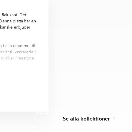
 Rak kant. Det
 Denna platta har en
m kanske erbjuder
i alla utrymme, till
r är tillverkarede i
 Klinker Freestone
ik, Dekorplatta,
lla variationer
BELFORD
Se alla kollektioner
Serie
🥇 TOPPDESIGN 2025
A MER
SPARA MER