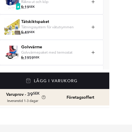
Räkna ut och köp
fr.
19
SEK
Tätskiktspaket
Tätningssystem för våtutrymmen
fr.
49
SEK
Golvvärme
Golvvärmepaket med termostat
fr.
1959
SEK
Våtrumssilikon
Se färger och beräkna rätt mängd
LÄGG I VARUKORG
våtrumssilikon
fr.
99
SEK
SEK
39
Varuprov -
Företagsoffert
leveranstid 1-3 dagar
Rengöring & Underhåll
fr.
229
SEK
Kakellist