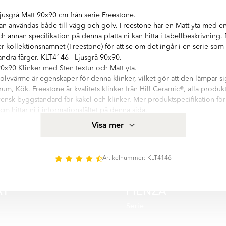
jusgrå Matt 90x90 cm från serie Freestone.
n användas både till vägg och golv. Freestone har en Matt yta med en
h annan specifikation på denna platta ni kan hitta i tabellbeskrivning.
ter kollektionsnamnet (Freestone) för att se om det ingår i en serie so
 andra färger. KLT4146 - Ljusgrå 90x90.
0x90 Klinker med Sten textur och Matt yta.
olvvärme är egenskaper för denna klinker, vilket gör att den lämpar sig 
m, Kök. Freestone är kvalitets klinker från Hill Ceramic®, alla produkte
ensk byggstandard för kakel och klinker. Mer produktspecifikation för
m hittar ni i informationsfältet på denna sida.
ie med hög kvalitetsstandard. Serien innehåller 9 olika storlekar: Mosa
Visa mer
, 120x120 cm, 30x90 cm, 40x120 cm, 60x120 cm, 90x180 cm. Nästan a
elief: yta. Det finns 5 huvud färger i serie Freestone:
Artikelnummer: KLT4146
AT
PIENZA
Serie
BÄSTSÄLJARE UTOMHUS
SPARA MER
SPAR