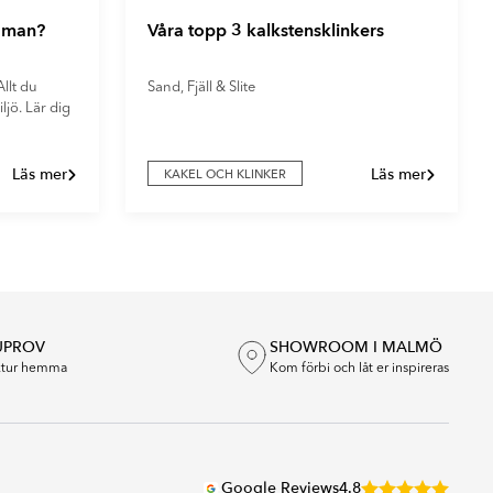
r man?
Våra topp 3 kalkstensklinkers
llt du
Sand, Fjäll & Slite
ljö. Lär dig
Läs mer
Läs mer
KAKEL OCH KLINKER
UPROV
SHOWROOM I MALMÖ
extur hemma
Kom förbi och låt er inspireras
Google Reviews
4.8