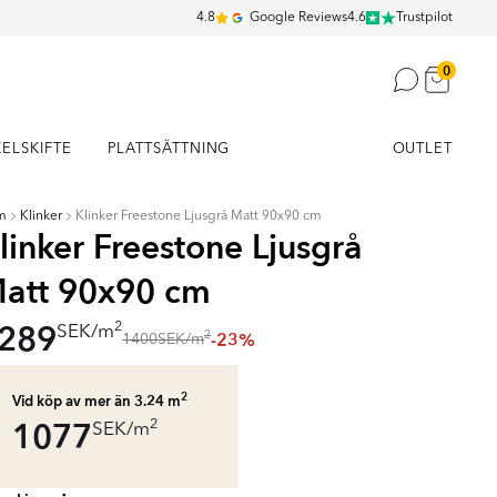
4.8
Google Reviews
4.6
Trustpilot
0
KELSKIFTE
PLATTSÄTTNING
OUTLET
m
Klinker
Klinker Freestone Ljusgrå Matt 90x90 cm
linker Freestone Ljusgrå
att 90x90 cm
289
2
SEK
/
m
-23%
2
1400
SEK
/
m
2
Vid köp av mer än 3.24
m
1077
2
SEK
/
m