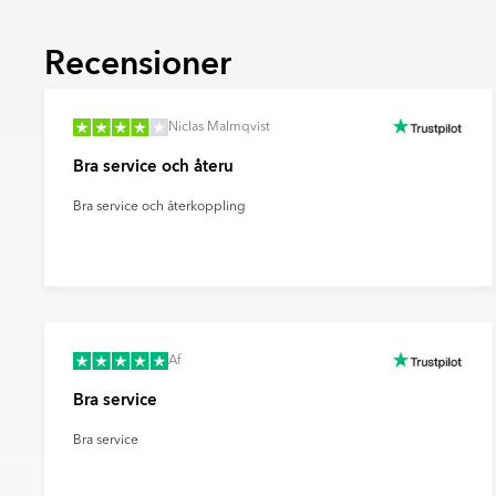
fondytor och ge rummet mer karaktär.
Ultramatt
Recensioner
En mycket matt yta med minimal ljusreflektio
mjukt och modernt uttryck samt döljer finge
effektivt sätt.
Niclas Malmqvist
Bra service och återu
Bra service och återkoppling
Af
Bra service
Bra service