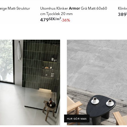
Armor
eige Matt-Struktur
Utomhus Klinker
Grå Matt 60x60
Klink
389
cm Tjocklek 20 mm
2
SEK
/
m
479
-36%
HUR GÖR MAN