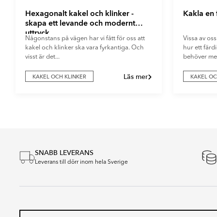
Hexagonalt kakel och klinker -
Kakla en
skapa ett levande och modernt
uttryck
Någonstans på vägen har vi fått för oss att
Vissa av oss
kakel och klinker ska vara fyrkantiga. Och
hur ett fär
visst är det...
behöver mer
Läs mer
KAKEL OCH KLINKER
KAKEL OC
Item
1
of
4
SNABB LEVERANS
Leverans till dörr inom hela Sverige