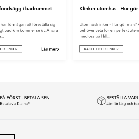
 fondvägg i badrummet
Klinker utomhus - Hur gö
 har förmågan att föreställa sig
Utomhusklinker - Hur gör man? A
digt badrum kommer se ut. Andra
behöver veta för en perfekt utemi
...
med oss på Hill...
Läs mer
H KLINKER
KAKEL OCH KLINKER
FÅ FÖRST - BETALA SEN
BESTÄLLA VAR
Betala via Klarna®
Jämför färg och t