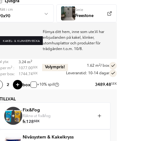
Ljusgrå
rg:
ått i cm
Serie
Freestone
Förnya ditt hem, inne som ute.Vi har
erbjudanden på kakel, klinker,
KAKEL- & KLINKERVECKA
utomhusplattor och produkter för
trädgården t.o.m. 10/8.
2
3.24
m
l yta:
2
1.62
m
/ box
Volympris!
2
SEK
s per
m
:
1077.00
Leveranstid: 10-14 dagar
SEK
s per box:
1744.74
box
3489.48
SEK
+10% spill
TILLVAL
Fix&Fog
Räkna ut fix&fog
fr.
128
SEK
Nivåsystem & Kakelkryss