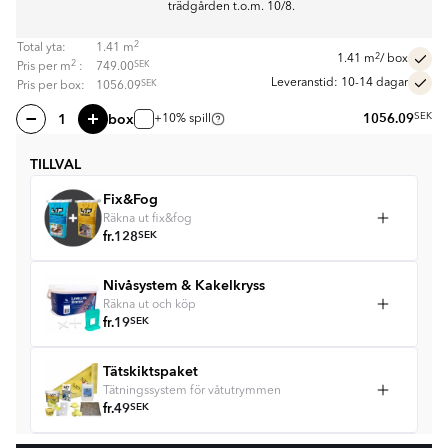
trädgården t.o.m. 10/8.
2
Total yta:
1.41
m
2
1.41
m
/ box
2
SEK
Pris per
m
:
749.00
Leveranstid: 10-14 dagar
SEK
Pris per box:
1056.09
box
1056.09
SEK
+10% spill
TILLVAL
Fix&Fog
Räkna ut fix&fog
fr.
128
SEK
Nivåsystem & Kakelkryss
Räkna ut och köp
fr.
19
SEK
Tätskiktspaket
Tätningssystem för våtutrymmen
fr.
49
SEK