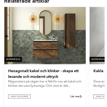
Relaterade artiklar
16
ger ett mjukt och modernt uttryck samt döljer fingeravtryck och
reflexer på ett effektivt sätt.
INSPIRATION
INSPIRATION
Hexagonalt kakel och klinker - skapa ett
Kakla e
levande och modernt uttryck
Någonstans på vägen har vi fått för oss att kakel och
Vissa av o
klinker ska vara fyrkantiga. Och visst är det...
färdigt b
Läs mer
KAKEL OCH KLINKER
KAKEL OCH 