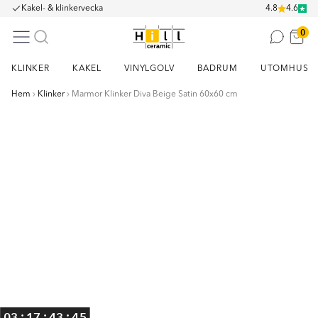
Kakel- & klinkervecka
4.8
4.6
0
KLINKER
KAKEL
VINYLGOLV
BADRUM
UTOMHUS
Hem
Klinker
Marmor Klinker Diva Beige Satin 60x60 cm
Item
1
of
4
:
:
:
03
17
43
44