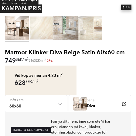
dagar
timmar
minuter
KAMPANJPRIS
1
/ 4
Marmor Klinker Diva Beige Satin 60x60 cm
749
2
SEK
/
m
2
-23%
816
SEK
/
m
2
Vid köp av mer än 4.23
m
628
2
SEK
/
m
Mått i cm
Serie
Diva
Förnya ditt hem, inne som ute.Vi har
erbjudanden på kakel, klinker,
KAKEL- & KLINKERVECKA
utomhusplattor och produkter för