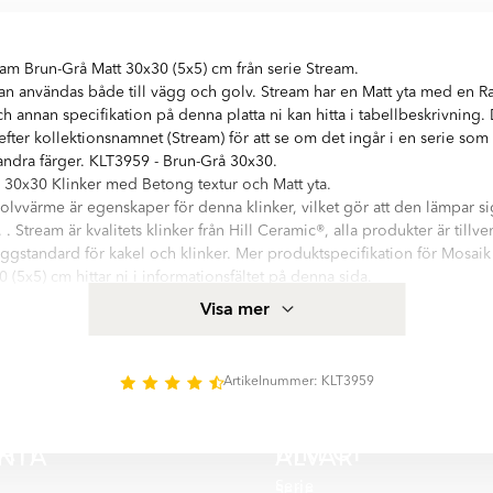
am Brun-Grå Matt 30x30 (5x5) cm från serie Stream.
n användas både till vägg och golv. Stream har en Matt yta med en Ra
h annan specifikation på denna platta ni kan hitta i tabellbeskrivning.
efter kollektionsnamnet (Stream) för att se om det ingår i en serie so
t andra färger. KLT3959 - Brun-Grå 30x30.
 30x30 Klinker med Betong textur och Matt yta.
olvvärme är egenskaper för denna klinker, vilket gör att den lämpar sig 
 Stream är kvalitets klinker från Hill Ceramic®, alla produkter är tillv
ggstandard för kakel och klinker. Mer produktspecifikation för Mosaik
 (5x5) cm hittar ni i informationsfältet på denna sida.
med hög kvalitetsstandard. Serien innehåller 3 olika storlekar: Mosai
Visa mer
ationer finns i matt yta. Det finns 4 huvud färger i serie Stream:
Artikelnummer: KLT3959
CATE
DIRECT
NTA
ALVAR
Serie
Serie