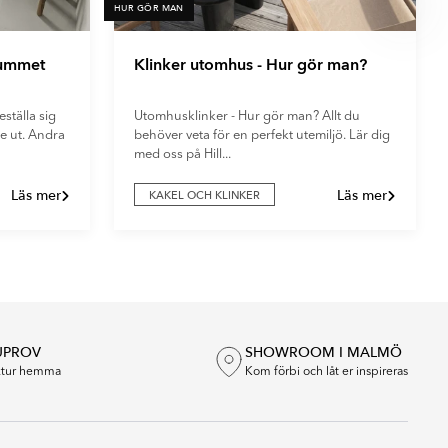
HUR GÖR MAN

rummet
Klinker utomhus - Hur gör man?
ställa sig
Utomhusklinker - Hur gör man? Allt du
e ut. Andra
behöver veta för en perfekt utemiljö. Lär dig
med oss på Hill...
Läs mer
Läs mer
KAKEL OCH KLINKER
UPROV
SHOWROOM I MALMÖ
extur hemma
Kom förbi och låt er inspireras