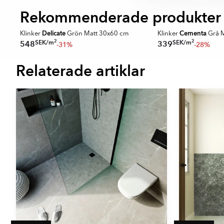
Rekommenderade produkter
SPARA MER
SPARA MER
Delicate
Cementa
cm
Klinker
Grön Matt 30x60 cm
Klinker
Grå M
2
2
SEK
/
m
SEK
/
m
548
339
-31%
-28%
Relaterade artiklar
Item
1
of
16