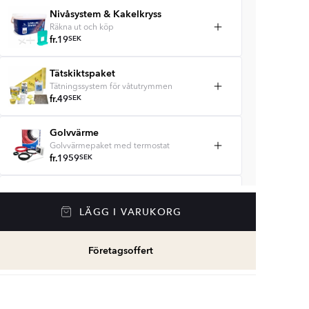
Nivåsystem & Kakelkryss
Räkna ut och köp
fr.
19
SEK
Tätskiktspaket
Tätningssystem för våtutrymmen
fr.
49
SEK
Golvvärme
Golvvärmepaket med termostat
fr.
1959
SEK
Våtrumssilikon
Se färger och beräkna rätt mängd
LÄGG I VARUKORG
våtrumssilikon
fr.
99
SEK
Företagsoffert
Rengöring & Underhåll
fr.
229
SEK