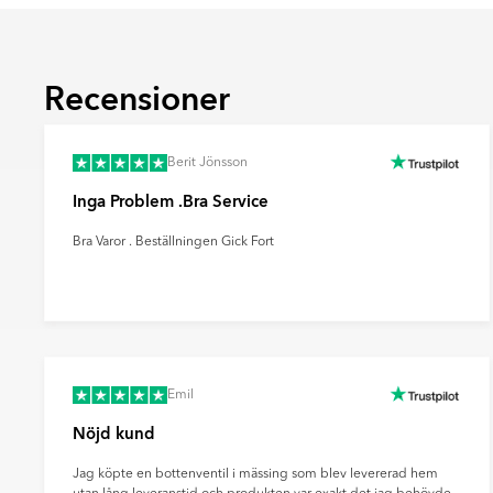
beröring. Reliefplattor används främst på v
fondytor och ge rummet mer karaktär.
Ultramatt
Recensioner
En mycket matt yta med minimal ljusreflektio
mjukt och modernt uttryck samt döljer finge
effektivt sätt.
Berit Jönsson
Inga Problem .Bra Service
Bra Varor . Beställningen Gick Fort
Emil
Nöjd kund
Jag köpte en bottenventil i mässing som blev levererad hem