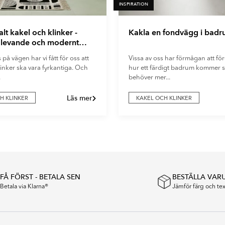
INSPIRATION
t kakel och klinker -
Kakla en fondvägg i bad
t levande och modernt
å vägen har vi fått för oss att
Vissa av oss har förmågan att före
inker ska vara fyrkantiga. Och
hur ett färdigt badrum kommer s
.
behöver mer...
Läs mer
H KLINKER
KAKEL OCH KLINKER
FÅ FÖRST - BETALA SEN
BESTÄLLA VAR
Betala via Klarna®
Jämför färg och t