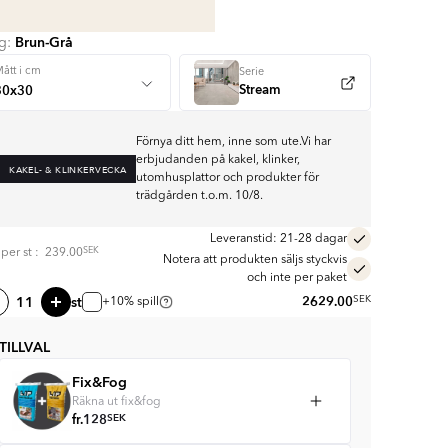
Brun-Grå
rg:
ått i cm
Serie
Stream
Förnya ditt hem, inne som ute.Vi har
erbjudanden på kakel, klinker,
KAKEL- & KLINKERVECKA
utomhusplattor och produkter för
trädgården t.o.m. 10/8.
Leveranstid: 21-28 dagar
SEK
s per
st
:
239.00
Notera att produkten säljs styckvis
och inte per paket
st
2629.00
SEK
+10% spill
TILLVAL
Fix&Fog
Räkna ut fix&fog
fr.
128
SEK