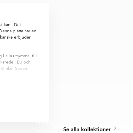
k kant. Det
 Denna platta har en
m kanske erbjuder
i alla utrymme, till
erkarede i EU och
 Klinker Stream
k, 60x60 cm, 60x120
LIVING
Se alla kollektioner
Serie