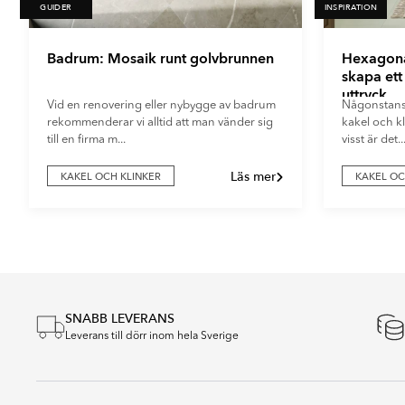
GUIDER
INSPIRATION
Badrum: Mosaik runt golvbrunnen
Hexagonal
skapa et
uttryck
Vid en renovering eller nybygge av badrum
Någonstans p
rekommenderar vi alltid att man vänder sig
kakel och kl
till en firma m...
visst är det..
Läs mer
KAKEL OCH KLINKER
KAKEL OC
Item
1
of
5
SNABB LEVERANS
Leverans till dörr inom hela Sverige