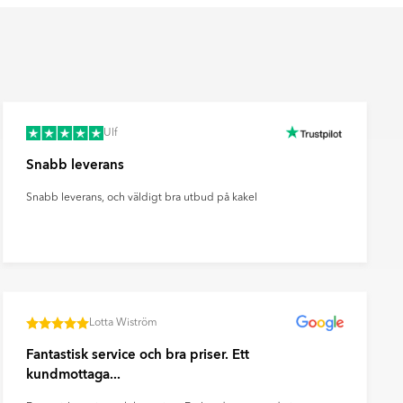
Kakellist
Räkna ut och köp
fr.
49
SEK
Ulf
Snabb leverans
Snabb leverans, och väldigt bra utbud på kakel
Lotta Wiström
Fantastisk service och bra priser. Ett
kundmottaga...