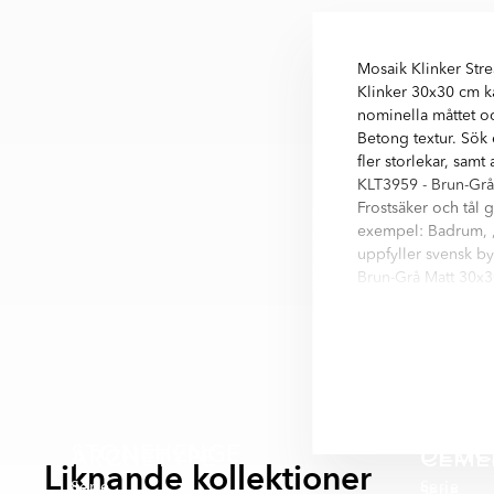
Mosaik Klinker Stre
Klinker 30x30 cm ka
nominella måttet oc
Betong textur. Sök 
fler storlekar, sam
KLT3959 - Brun-Grå
Frostsäker och tål g
exempel: Badrum, , .
uppfyller svensk by
Brun-Grå Matt 30x30
Stream är en serie 
cm. Nästan alla vari
- Ljusgrå
- Grå
- Mörkgrå
- Brun
STONEHENGE
DELI
ARCHETYPE
CEME
Liknande kollektioner
Serie
Serie
Serie
Serie