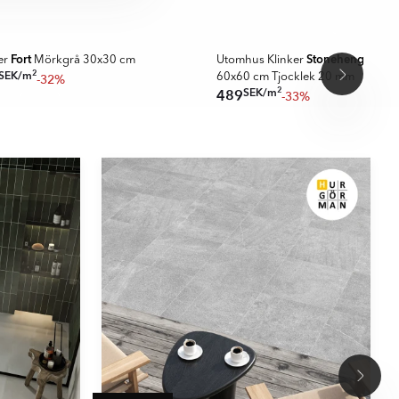
BÄSTSÄLJARE UTOMHUS
SUPER DEALS
Fort
Stonehenge
er
Mörkgrå 30x30 cm
Utomhus Klinker
Ljus
2
SEK
/
m
-32%
60x60 cm Tjocklek 20 mm
2
SEK
/
m
489
-33%