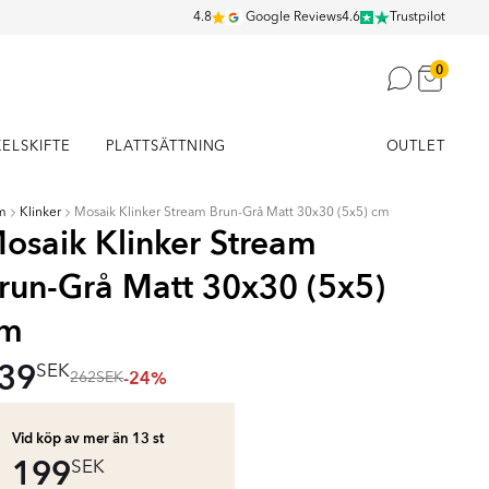
4.8
Google Reviews
4.6
Trustpilot
0
KELSKIFTE
PLATTSÄTTNING
OUTLET
m
Klinker
Mosaik Klinker Stream Brun-Grå Matt 30x30 (5x5) cm
osaik Klinker Stream
run-Grå Matt 30x30 (5x5)
cm
39
SEK
-24%
262
SEK
Vid köp av mer än 13
st
199
SEK