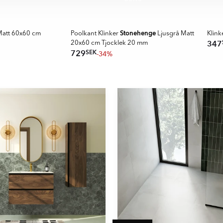
Stonehenge
att 60x60 cm
Poolkant Klinker
Ljusgrå Matt
Klink
347
20x60 cm Tjocklek 20 mm
SEK
729
-34%