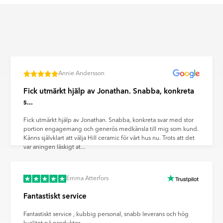
äggar för att skapa dekorativa
n. Ultramatta plattor ger ett
ravtryck och reflexer på ett
Annie Andersson
Fick utmärkt hjälp av Jonathan. Snabba, konkreta
s...
Fick utmärkt hjälp av Jonathan. Snabba, konkreta svar med stor
portion engagemang och generös medkänsla till mig som kund.
Känns självklart att välja Hill ceramic för vårt hus nu. Trots att det
var aningen läskigt at...
Emma Atterfors
Fantastiskt service
Fantastiskt service , kubbig personal, snabb leverans och hög