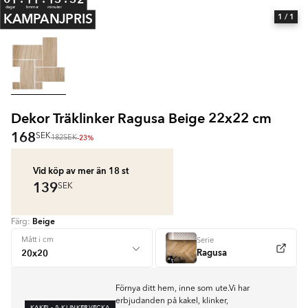
dagar
timmar
minuter
KAMPANJPRIS
1
/ 1
Dekor Träklinker Ragusa Beige 22x22 cm
168
SEK
-23%
182
SEK
Vid köp av mer än 18
st
139
SEK
Beige
Färg:
Mått i cm
Serie
Ragusa
Förnya ditt hem, inne som ute.Vi har
erbjudanden på kakel, klinker,
KAKEL- & KLINKERVECKA