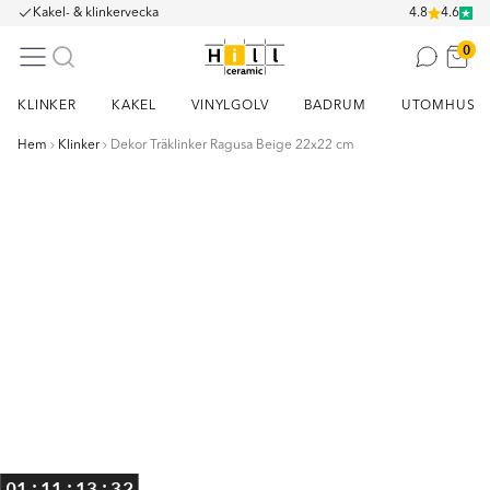
Kakel- & klinkervecka
4.8
4.6
0
KLINKER
KAKEL
VINYLGOLV
BADRUM
UTOMHUS
Hem
Klinker
Dekor Träklinker Ragusa Beige 22x22 cm
Item
1
of
1
:
:
:
01
11
13
32