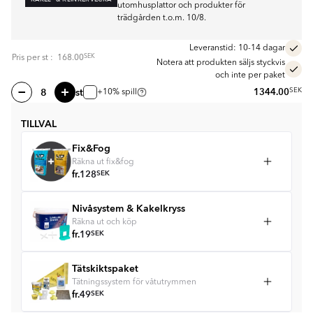
utomhusplattor och produkter för
trädgården t.o.m. 10/8.
Leveranstid: 10-14 dagar
SEK
Pris per
st
:
168.00
Notera att produkten säljs styckvis
och inte per paket
st
1344.00
SEK
+10% spill
TILLVAL
Fix&Fog
Räkna ut fix&fog
fr.
128
SEK
Nivåsystem & Kakelkryss
Räkna ut och köp
fr.
19
SEK
Tätskiktspaket
Tätningssystem för våtutrymmen
fr.
49
SEK