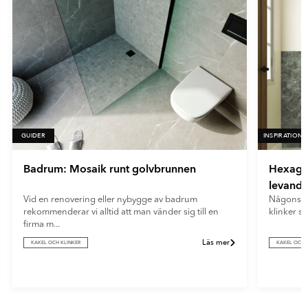
GUIDER
INSPIRATION
Badrum: Mosaik runt golvbrunnen
Hexagon
levande
Vid en renovering eller nybygge av badrum
Någonstan
rekommenderar vi alltid att man vänder sig till en
klinker sk
firma m...
Läs mer
KAKEL OCH KLINKER
KAKEL OCH 
Item