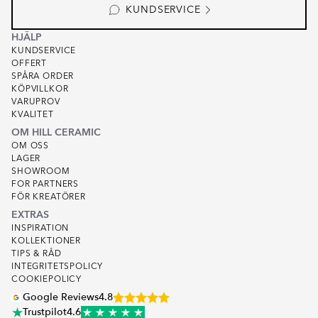
KUNDSERVICE
HJÄLP
KUNDSERVICE
OFFERT
SPÅRA ORDER
KÖPVILLKOR
VARUPROV
KVALITET
OM HILL CERAMIC
OM OSS
LAGER
SHOWROOM
FOR PARTNERS
FÖR KREATÖRER
EXTRAS
INSPIRATION
KOLLEKTIONER
TIPS & RÅD
INTEGRITETSPOLICY
COOKIEPOLICY
Google Reviews
4.8
Trustpilot
4.6