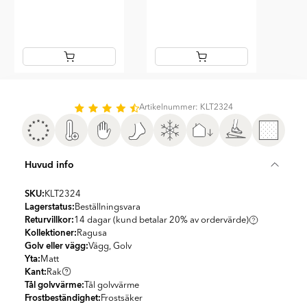
Item
1
of
Artikelnummer: KLT2324
2
Huvud info
SKU:
KLT2324
Lagerstatus:
Beställningsvara
Returvillkor:
14 dagar (kund betalar 20% av ordervärde)
Kollektioner:
Ragusa
Golv eller vägg:
Vägg, Golv
Yta:
Matt
Kant:
Rak
Tål golvvärme:
Tål golvvärme
Frostbeständighet:
Frostsäker