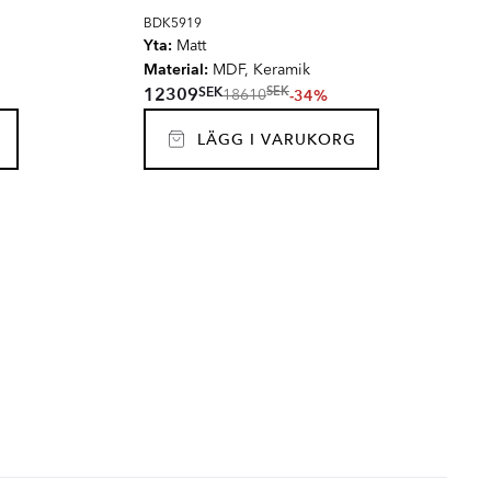
BDK5919
Yta:
Matt
Material:
MDF, Keramik
SEK
12309
SEK
-34%
18610
LÄGG I VARUKORG