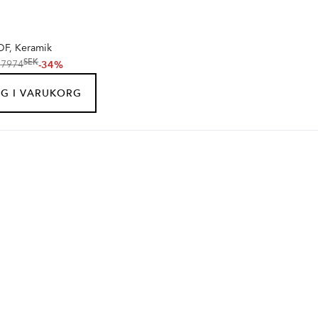
F, Keramik
SEK
-34%
17974
G I VARUKORG