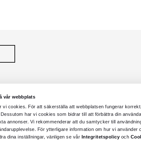
RONDO
RA
Serie
å vår webbplats
vi cookies. För att säkerställa att webbplatsen fungerar korrekt
 Dessutom har vi cookies som bidrar till att förbättra din använd
kta annonser. Vi rekommenderar att du samtycker till användnin
vändarupplevelse. För ytterligare information om hur vi använder c
dra dina inställningar, vänligen se vår
Integritetspolicy
och
Cook