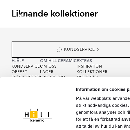
EKSKÄR TOPS
OMNI
CARRANO
MADE
Liknande kollektioner
Serie
Serie
Serie
Serie
KUNDSERVICE
HJÄLP
OM HILL CERAMIC
EXTRAS
KUNDSERVICE
OM OSS
INSPIRATION
OFFERT
LAGER
KOLLEKTIONER
SPÅRA ORDER
SHOWROOM
TIPS & RÅD
KÖPVILLKOR
FOR PARTNERS
INTEGRITETSPOLICY
Information om cookies p
VARUPROV
FÖR KREATÖRER
COOKIEPOLICY
KVALITET
På vår webbplats använder 
strikt nödvändiga cookies.
genomföra analyser och ri
för att få en förbättrad an
att ta del av hur du kan än