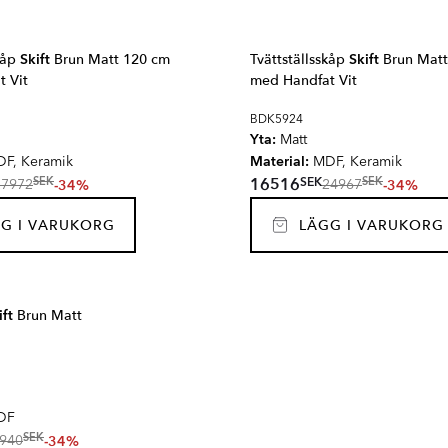
skåp
Skift
Brun Matt 120 cm
Tvättställsskåp
Skift
Brun Matt
 Vit
med Handfat Vit
BDK5924
Yta:
Matt
Material:
F, Keramik
MDF, Keramik
SEK
16516
SEK
SEK
-34%
-34%
27972
24967
G I VARUKORG
LÄGG I VARUKORG
ift
Brun Matt
DF
SEK
-34%
940