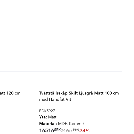
att 120 cm
Tvättställsskåp
Skift
Ljusgrå Matt 100 cm
med Handfat Vit
BDK5927
Yta:
Matt
Material:
MDF, Keramik
SEK
16516
SEK
-34%
24967