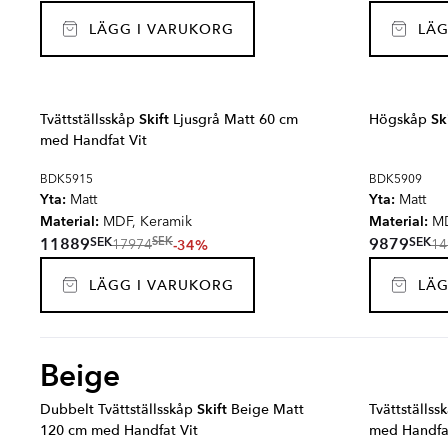
LÄGG I VARUKORG
LÄG
Tvättställsskåp
Skift
Ljusgrå Matt 60 cm
Högskåp
Sk
med Handfat Vit
BDK5915
BDK5909
Yta:
Yta:
Matt
Matt
Material:
Material:
MDF, Keramik
M
SEK
SEK
11889
9879
SEK
-34%
17974
14
LÄGG I VARUKORG
LÄG
Beige
Dubbelt Tvättställsskåp
Skift
Beige Matt
Tvättställs
120 cm med Handfat Vit
med Handfat