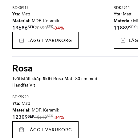
BDK5917
BDK5911
Yta:
Yta:
Matt
Matt
Material:
Material:
MDF, Keramik
MD
SEK
SEK
13686
11889
SEK
-34%
20690
LÄGG I VARUKORG
LÄG
Rosa
Tvättställsskåp
Skift
Rosa Matt 80 cm med
Handfat Vit
BDK5920
Yta:
Matt
Material:
MDF, Keramik
SEK
12309
SEK
-34%
18610
LÄGG I VARUKORG