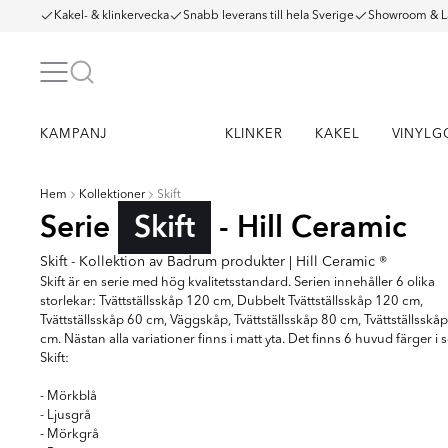
Kakel- & klinkervecka
Snabb leverans till hela Sverige
Showroom & L
KAMPANJ
KLINKER
KAKEL
VINYLG
Hem
Kollektioner
Skift
Serie
Skift
- Hill Ceramic
Skift - Kollektion av Badrum produkter | Hill Ceramic ®
Skift är en serie med hög kvalitetsstandard. Serien innehåller 6 olika
storlekar: Tvättställsskåp 120 cm, Dubbelt Tvättställsskåp 120 cm,
Tvättställsskåp 60 cm, Väggskåp, Tvättställsskåp 80 cm, Tvättställsskå
cm. Nästan alla variationer finns i matt yta. Det finns 6 huvud färger i s
Skift:
- Mörkblå
- Ljusgrå
- Mörkgrå