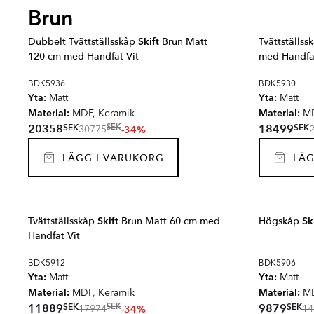
Brun
Dubbelt Tvättställsskåp
Skift
Brun Matt
Tvättställs
120 cm med Handfat Vit
med Handfat
BDK5936
BDK5930
Yta:
Yta:
Matt
Matt
Material:
Material:
MDF, Keramik
MD
SEK
SEK
20358
18499
SEK
-34%
30775
LÄGG I VARUKORG
LÄG
Tvättställsskåp
Skift
Brun Matt 60 cm med
Högskåp
Sk
Handfat Vit
BDK5912
BDK5906
Yta:
Yta:
Matt
Matt
Material:
Material:
MDF, Keramik
M
SEK
SEK
11889
9879
SEK
-34%
17974
14