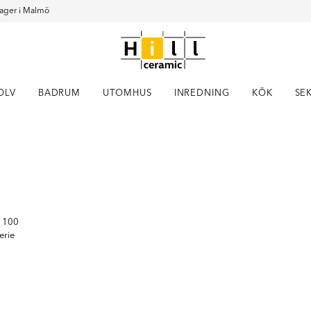
ager i Malmö
OLV
BADRUM
UTOMHUS
INREDNING
KÖK
SE
Item
1
of
4
p 100
erie