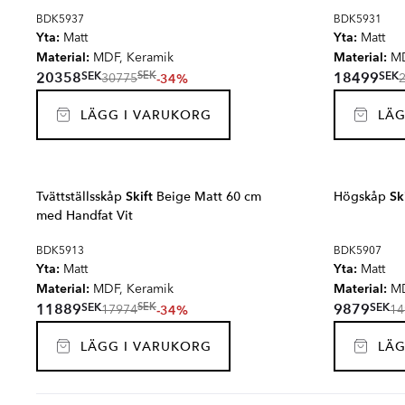
BDK5937
BDK5931
Yta:
Yta:
Matt
Matt
Material:
Material:
MDF, Keramik
MD
SEK
SEK
20358
18499
SEK
-34%
30775
LÄGG I VARUKORG
LÄG
Tvättställsskåp
Skift
Beige Matt 60 cm
Högskåp
Sk
med Handfat Vit
BDK5913
BDK5907
Yta:
Yta:
Matt
Matt
Material:
Material:
MDF, Keramik
M
SEK
SEK
11889
9879
SEK
-34%
17974
14
LÄGG I VARUKORG
LÄG