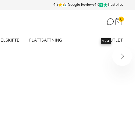
4.8
Google Reviews
4.6
Trustpilot
0
KELSKIFTE
PLATTSÄTTNING
OUTLET
1
/ 4