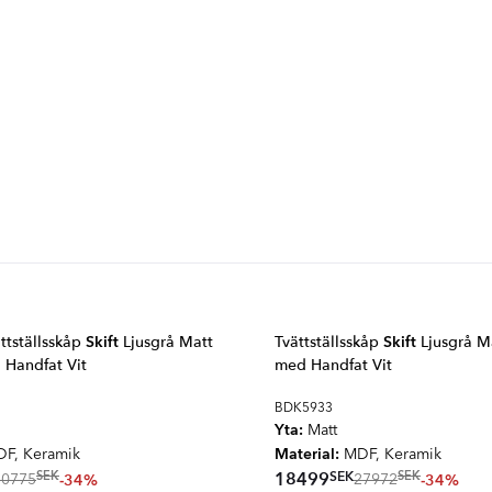
ttställsskåp
Skift
Ljusgrå Matt
Tvättställsskåp
Skift
Ljusgrå M
Handfat Vit
med Handfat Vit
BDK5933
Yta:
Matt
Material:
F, Keramik
MDF, Keramik
SEK
18499
SEK
SEK
-34%
-34%
30775
27972