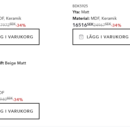
BDK5925
Yta:
Matt
Material:
F, Keramik
MDF, Keramik
SEK
16516
SEK
SEK
-34%
-34%
27972
24967
G I VARUKORG
LÄGG I VARUKORG
ift
Beige Matt
DF
SEK
-34%
940
G I VARUKORG