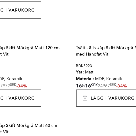
G I VARUKORG
skåp
Skift
Mörkgrå Matt 120 cm
Tvättställsskåp
Skift
Mörkgrå 
 Vit
med Handfat Vit
BDK5923
Yta:
Matt
Material:
F, Keramik
MDF, Keramik
SEK
16516
SEK
SEK
-34%
-34%
27972
24967
G I VARUKORG
LÄGG I VARUKORG
skåp
Skift
Mörkgrå Matt 60 cm
 Vit