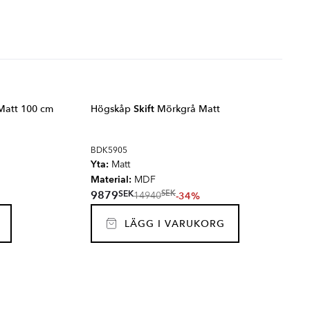
Matt 100 cm
Högskåp
Skift
Mörkgrå Matt
BDK5905
Yta:
Matt
Material:
MDF
SEK
9879
SEK
-34%
14940
LÄGG I VARUKORG