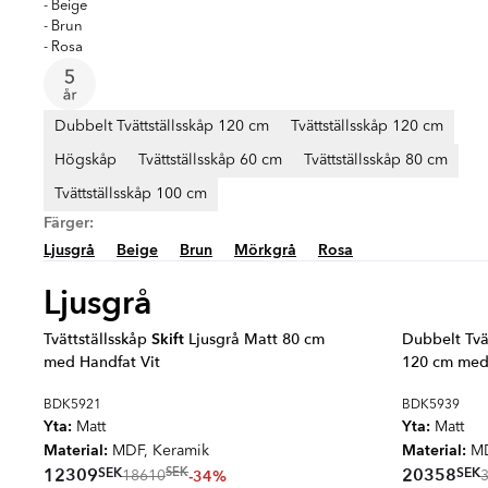
- Beige
- Brun
- Rosa
Dubbelt Tvättställsskåp 120 cm
Tvättställsskåp 120 cm
Högskåp
Tvättställsskåp 60 cm
Tvättställsskåp 80 cm
Tvättställsskåp 100 cm
Färger:
Ljusgrå
Beige
Brun
Mörkgrå
Rosa
Ljusgrå
Tvättställsskåp
Skift
Ljusgrå Matt 80 cm
Dubbelt Tvä
med Handfat Vit
120 cm med 
BDK5921
BDK5939
Yta:
Yta:
Matt
Matt
Material:
Material:
MDF, Keramik
MD
SEK
SEK
12309
20358
SEK
-34%
18610