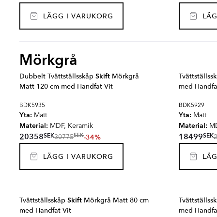
LÄGG I VARUKORG
LÄG
Mörkgrå
Dubbelt Tvättställsskåp
Skift
Mörkgrå
Tvättställs
Matt 120 cm med Handfat Vit
med Handfat
BDK5935
BDK5929
Yta:
Yta:
Matt
Matt
Material:
Material:
MDF, Keramik
MD
SEK
SEK
20358
18499
SEK
-34%
30775
LÄGG I VARUKORG
LÄG
Tvättställsskåp
Skift
Mörkgrå Matt 80 cm
Tvättställs
med Handfat Vit
med Handfat