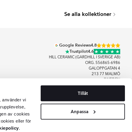
PICONE
Se alla kollektioner
Serie
Google Reviews
4.8
Trustpilot
4.6
HILL CERAMIC (GARDHILL I SVERIGE AB)
ORG. 556865-6986
GALOPPGATAN 4
213 77 MALMÖ
SWEDEN
Tillåt
+46406083480
, använder vi
KONTAKTA OSS
arupplevelse,
Anpassa
gen av cookies
ookies eller för
iepolicy
.