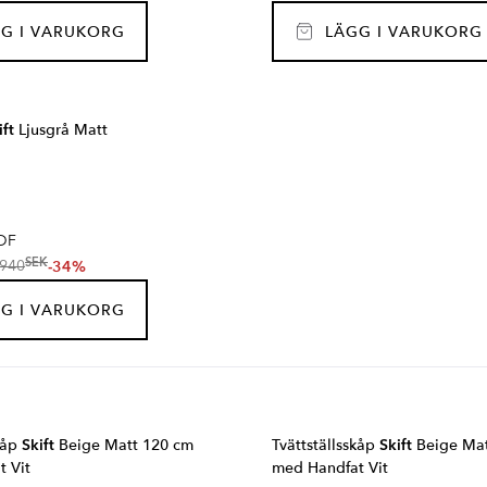
G I VARUKORG
LÄGG I VARUKORG
ift
Ljusgrå Matt
DF
SEK
-34%
940
G I VARUKORG
skåp
Skift
Beige Matt 120 cm
Tvättställsskåp
Skift
Beige Mat
 Vit
med Handfat Vit