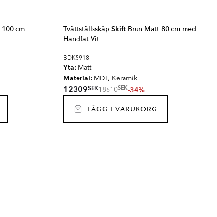
 100 cm
Tvättställsskåp
Skift
Brun Matt 80 cm med
Handfat Vit
BDK5918
Yta:
Matt
Material:
MDF, Keramik
SEK
12309
SEK
-34%
18610
LÄGG I VARUKORG