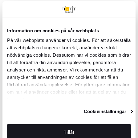
Spegel
Yorkshire
Vit 80x80 cm
Spegel
Yorkshire
Vit 60x80 cm
BDSA5117
BDSA5116
Yta:
Yta:
Blank
Blank
Material:
Material:
Information om cookies på vår webbplats
Spegel, MDF/laminat
Spegel, MDF/laminat
SEK
SEK
1579
1377
-38%
-38%
SEK
SEK
2556
2222
På vår webbplats använder vi cookies. För att säkerställa
att webbplatsen fungerar korrekt, använder vi strikt
LÄGG I VARUKORG
LÄGG I VARUKORG
nödvändiga cookies. Dessutom har vi cookies som bidrar
till att förbättra din användarupplevelse, genomföra
Spegel
Yorkshire
Vit 70x90 cm
Tvättställsskåp
Yorkshire
Vit 55x44
analyser och rikta annonser. Vi rekommenderar att du
cm med Handfat Vit Blank
samtycker till användningen av cookies för att få en
förbättrad användarupplevelse. För ytterligare information
BDSA5120
BDSA5156
Yta:
Yta:
Blank
Blank
om hur vi använder cookies eller för att ta del av hur du
Material:
Material:
Spegel, MDF/laminat
MDF/laminat, Keramik
kan ändra dina inställningar, vänligen se vår
SEK
SEK
1869
5905
-38%
-38%
SEK
SEK
3020
9531
Integritetspolicy
och
Cookiepolicy
.
Cookieinställningar
LÄGG I VARUKORG
LÄGG I VARUKORG
Tillåt
Tvättställsskåp
Yorkshire
Vit 65x44
Tvättställsskåp
Yorkshire
Vit 80x45