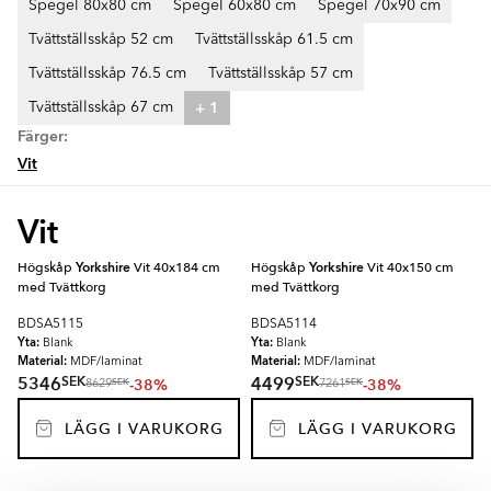
Spegel 80x80 cm
Spegel 60x80 cm
Spegel 70x90 cm
Tvättställsskåp 52 cm
Tvättställsskåp 61.5 cm
Tvättställsskåp 76.5 cm
Tvättställsskåp 57 cm
+ 1
Tvättställsskåp 67 cm
Färger:
Vit
Vit
Högskåp
Yorkshire
Vit 40x184 cm
Högskåp
Yorkshire
Vit 40x150 cm
med Tvättkorg
med Tvättkorg
BDSA5115
BDSA5114
Yta:
Yta:
Blank
Blank
Material:
Material:
MDF/laminat
MDF/laminat
SEK
SEK
5346
4499
-38%
-38%
SEK
SEK
8629
7261
LÄGG I VARUKORG
LÄGG I VARUKORG