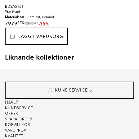
BDSA5161
Yta:
Blank
Material:
MDF/laminat, Keramik
SEK
7979
-38%
SEK
12886
LÄGG I VARUKORG
Liknande kollektioner
EKSKÄR TOPS
OMNI
Item
1
of
6
KUNDSERVICE
HJÄLP
KUNDSERVICE
OFFERT
SPÅRA ORDER
KÖPVILLKOR
VARUPROV
KVALITET