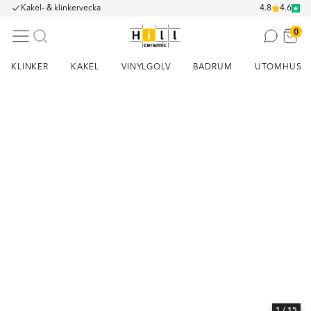
Kakel- & klinkervecka
4.8
4.6
0
KLINKER
KAKEL
VINYLGOLV
BADRUM
UTOMHUS
Item
1
of
15
1
/ 15