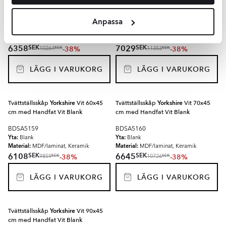
cm med Handfat Vit Blank
cm med Handfat Vit Blank
Anpassa
BDSA5157
BDSA5158
Yta:
Yta:
Blank
Blank
Material:
Material:
MDF/laminat, Keramik
MDF/laminat, Keramik
SEK
SEK
6358
7029
-38%
-38%
SEK
SEK
10264
11353
LÄGG I VARUKORG
LÄGG I VARUKORG
Tvättställsskåp
Yorkshire
Vit 60x45
Tvättställsskåp
Yorkshire
Vit 70x45
cm med Handfat Vit Blank
cm med Handfat Vit Blank
BDSA5159
BDSA5160
Yta:
Yta:
Blank
Blank
Material:
Material:
MDF/laminat, Keramik
MDF/laminat, Keramik
SEK
SEK
6108
6645
-38%
-38%
SEK
SEK
9859
10726
LÄGG I VARUKORG
LÄGG I VARUKORG
Tvättställsskåp
Yorkshire
Vit 90x45
cm med Handfat Vit Blank