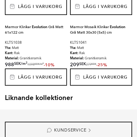
LÄGG I VARUKORG
LÄGG I VARUKORG
Marmor Klinker
Evolution
Grå Matt
Marmor Mosaik Klinker
Evolution
61x122 cm
Grå Matt 30x30 (5x5) cm
KLTS1038
KLTS1041
Yta:
Yta:
Matt
Matt
Kant:
Kant:
Rak
Rak
Material:
Material:
Granitkeramik
Granitkeramik
2
SEK
/
m
SEK
988
209
-10%
-25%
2
SEK
/
m
SEK
1098
279
LÄGG I VARUKORG
LÄGG I VARUKORG
Liknande kollektioner
EMPYRIO
CANTERBURY
Item
1
of
8
KUNDSERVICE