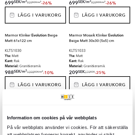
2
2
SEK
/
m
SEK
/
m
699
699
-26%
-26%
2
2
SEK
/
m
SEK
/
m
939
939
LÄGG I VARUKORG
LÄGG I VARUKORG
Marmor Klinker
Evolution
Beige
Marmor Mosaik Klinker
Evolution
Matt 61x122 cm
Beige Matt 30x30 (5x5) cm
KLTS1030
KLTS1033
Yta:
Yta:
Matt
Matt
Kant:
Kant:
Rak
Rak
Material:
Material:
Granitkeramik
Granitkeramik
2
SEK
/
m
SEK
988
209
-10%
-25%
2
SEK
/
m
SEK
1098
279
LÄGG I VARUKORG
LÄGG I VARUKORG
Marmor Klinker
Evolution
Ljusbeige
Marmor Mosaik Klinker
Evolution
Matt 61x122 cm
Ljusbeige Matt 30x30 (5x5) cm
Information om cookies på vår webbplats
KLTS1034
KLTS1037
Yta:
Yta:
Matt
Matt
På vår webbplats använder vi cookies. För att säkerställa
Kant:
Kant:
Rak
Rak
att webbplatsen fungerar korrekt, använder vi strikt