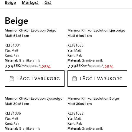
Beige
Mörkgrå
Grå
Beige
Marmor Klinker
Evolution
Beige
Marmor Klinker
Evolution
Ljusbeige
Matt 61x61 cm
Matt 61x61 cm
KLTS1031
KLTS1035
Yta:
Yta:
Matt
Matt
Kant:
Kant:
Rak
Rak
Material:
Material:
Granitkeramik
Granitkeramik
2
2
SEK
/
m
SEK
/
m
729
729
-25%
-25%
2
2
SEK
/
m
SEK
/
m
977
977
LÄGG I VARUKORG
LÄGG I VARUKORG
Marmor Klinker
Evolution
Ljusbeige
Marmor Klinker
Evolution
Beige
Matt 30x61 cm
Matt 30x61 cm
KLTS1036
KLTS1032
Yta:
Yta:
Matt
Matt
Kant:
Kant:
Rak
Rak
Material:
Material:
Granitkeramik
Granitkeramik