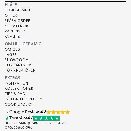
HJÄLP
KUNDSERVICE
OFFERT
SPÅRA ORDER
KÖPVILLKOR
VARUPROV
KVALITET
OM HILL CERAMIC
OM OSS
LAGER
SHOWROOM
FOR PARTNERS
FÖR KREATÖRER
EXTRAS
INSPIRATION
KOLLEKTIONER
TIPS & RÅD
INTEGRITETSPOLICY
COOKIEPOLICY
Google Reviews
4.8
Trustpilot
4.6
HILL CERAMIC (GARDHILL I SVERIGE AB)
ORG. 556865-6986