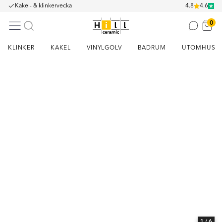
Kakel- & klinkervecka
4.8
4.6
0
KLINKER
KAKEL
VINYLGOLV
BADRUM
UTOMHUS
Item
1
of
6
1
/ 6