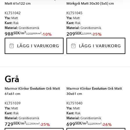
Matt 61x122 cm
Mörkgrå Matt 30x30 (5x5) cm
KLTS1042
KLTS1045
Yta:
Yta:
Matt
Matt
Kant:
Kant:
Rak
Rak
Material:
Material:
Granitkeramik
Granitkeramik
2
SEK
/
m
SEK
988
209
-10%
-25%
2
SEK
/
m
SEK
1098
279
LÄGG I VARUKORG
LÄGG I VARUKORG
Grå
Marmor Klinker
Evolution
Grå Matt
Marmor Klinker
Evolution
Grå Matt
61x61 cm
30x61 cm
KLTS1039
KLTS1040
Yta:
Yta:
Matt
Matt
Kant:
Kant:
Rak
Rak
Material:
Material:
Granitkeramik
Granitkeramik
2
2
SEK
/
m
SEK
/
m
729
699
-25%
-26%
2
2
SEK
/
m
SEK
/
m
977
939