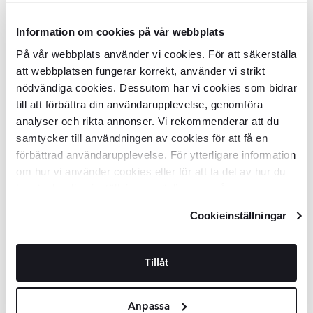
Vit
Information om cookies på vår webbplats
Kakel
Kaffe
Vit Blank 30x60 cm
Kakel
Kaffe
Vit Matt 30x60 cm
På vår webbplats använder vi cookies. För att säkerställa
att webbplatsen fungerar korrekt, använder vi strikt
KLL7753
KLL7752
nödvändiga cookies. Dessutom har vi cookies som bidrar
Yta:
Yta:
Blank
Matt
till att förbättra din användarupplevelse, genomföra
Kant:
Kant:
Rak
Rak
Material:
Material:
Keramik
Keramik
analyser och rikta annonser. Vi rekommenderar att du
2
2
SEK
/
m
SEK
/
m
339
329
-31%
-33%
2
2
SEK
/
m
SEK
/
m
488
488
samtycker till användningen av cookies för att få en
förbättrad användarupplevelse. För ytterligare information
LÄGG I VARUKORG
LÄGG I VARUKORG
om hur vi använder cookies eller för att ta del av hur du
kan ändra dina inställningar, vänligen se vår
Integritetspolicy
och
Cookiepolicy
.
Mosaik Klinker
Kaffe
Vit Matt 30x30
Mosaik Klinker
Kaffe
Vit Blank 30x30
Cookieinställningar
(5x5) cm
(5x5) cm
KLL7754
KLL7755
Yta:
Yta:
Matt
Blank
Tillåt
Kant:
Kant:
Rak
Rak
Material:
Material:
Granitkeramik
Granitkeramik
SEK
SEK
279
279
-11%
-11%
SEK
SEK
314
314
Anpassa