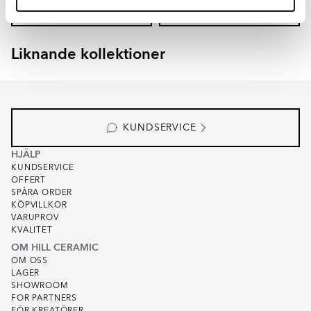
LÄGG I VARUKORG
LÄGG I VARUKORG
Liknande kollektioner
EMPYRIO
CANTERBURY
Item
1
of
8
KUNDSERVICE
HJÄLP
KUNDSERVICE
OFFERT
SPÅRA ORDER
KÖPVILLKOR
VARUPROV
KVALITET
OM HILL CERAMIC
OM OSS
LAGER
SHOWROOM
FOR PARTNERS