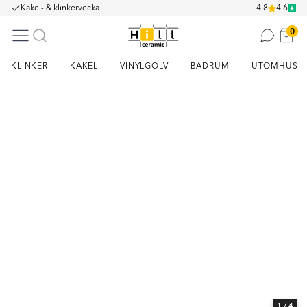
Kakel- & klinkervecka
4.8
4.6
0
KLINKER
KAKEL
VINYLGOLV
BADRUM
UTOMHUS
Item
1
of
4
1
/ 4