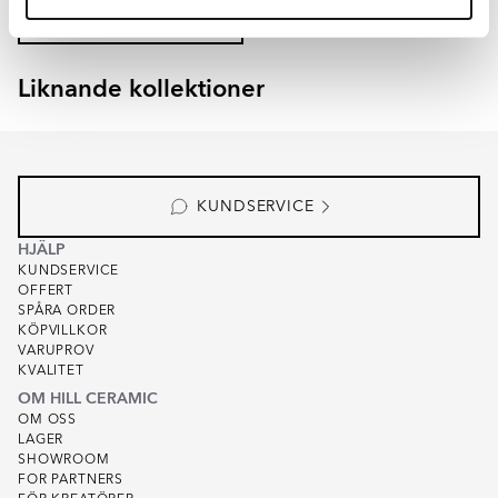
LÄGG I VARUKORG
Liknande kollektioner
EMPYRIO
CANTERBURY
Item
1
of
8
KUNDSERVICE
HJÄLP
KUNDSERVICE
OFFERT
SPÅRA ORDER
KÖPVILLKOR
VARUPROV
KVALITET
OM HILL CERAMIC
OM OSS
LAGER
SHOWROOM
FOR PARTNERS