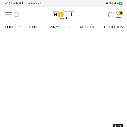
Kakel- & klinkervecka
4.8
4.6
0
KLINKER
KAKEL
VINYLGOLV
BADRUM
UTOMHUS
Item
1
of
3
1
/ 3