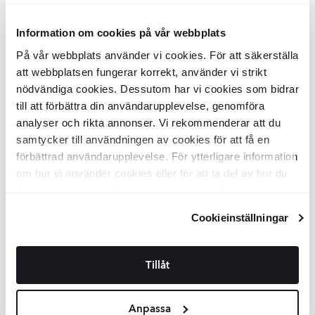
Beige
Information om cookies på vår webbplats
Marmor Klinker Legend Beige
Marmor Klinker Legend Beige
På vår webbplats använder vi cookies. För att säkerställa
Polerad 60x60 cm
Polerad 120x120 cm
att webbplatsen fungerar korrekt, använder vi strikt
KLT2188
KLT2180
nödvändiga cookies. Dessutom har vi cookies som bidrar
Yta:
Yta:
Blank
Blank
till att förbättra din användarupplevelse, genomföra
Kant:
Kant:
Rak
Rak
Material:
Material:
Granitkeramik
Granitkeramik
analyser och rikta annonser. Vi rekommenderar att du
2
2
SEK
/
m
SEK
/
m
869
1877
-26%
-8%
2
2
SEK
/
m
SEK
/
m
1181
2031
samtycker till användningen av cookies för att få en
förbättrad användarupplevelse. För ytterligare information
LÄGG I VARUKORG
LÄGG I VARUKORG
om hur vi använder cookies eller för att ta del av hur du
kan ändra dina inställningar, vänligen se vår
Integritetspolicy
och
Cookiepolicy
.
Marmor Klinker Legend Beige
Cookieinställningar
Polerad 60x120 cm
KLT2186
Yta:
Blank
Tillåt
Kant:
Rak
Material:
Granitkeramik
2
SEK
/
m
1279
-11%
2
SEK
/
m
1445
Anpassa