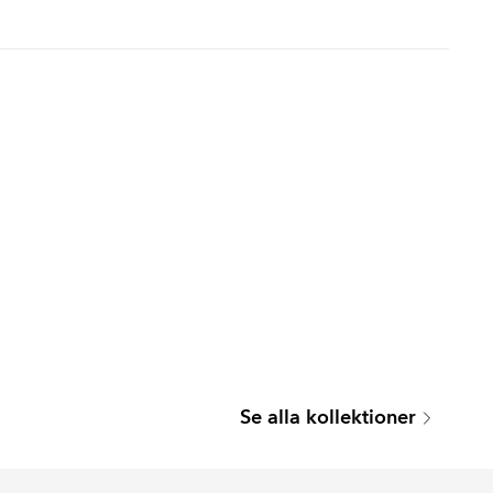
MARMOREA
ARTIS
Se alla kollektioner
Serie
Serie