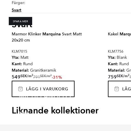
Färger:
Svart
Svart
SPARA MER
Marmor Klinker
Marquina
Svart Matt
Kakel
Marq
20x20 cm
KLM7015
KLM7756
Yta:
Yta:
Matt
Blank
Kant:
Kant:
Rund
Rund
Material:
Material:
Granitkeramik
Gr
2
2
2
SEK
/
m
SEK
/
m
SEK
/
m
549
759
-31%
791
LÄGG I VARUKORG
LÄG
MICHELANGELO
EMPYRIO
CANT
CARRARA
SJÖV
Liknande kollektioner
Serie
Serie
Serie
Serie