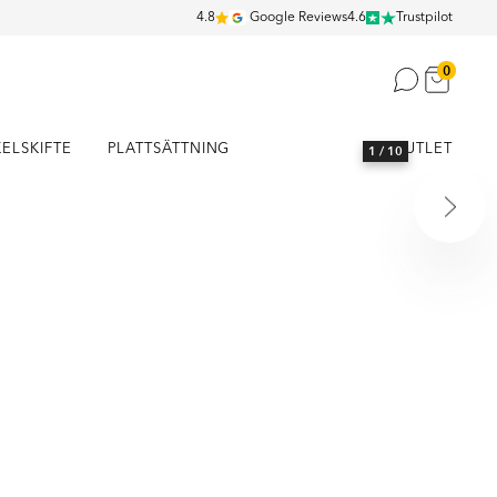
4.8
Google Reviews
4.6
Trustpilot
0
KELSKIFTE
PLATTSÄTTNING
OUTLET
1
/ 10