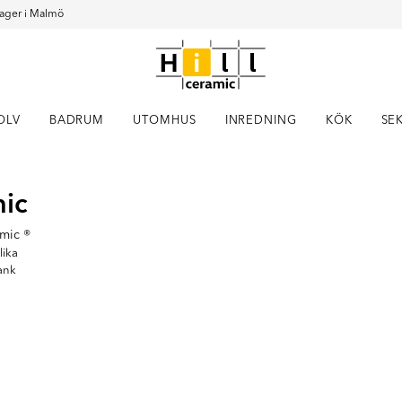
ager i Malmö
OLV
BADRUM
UTOMHUS
INREDNING
KÖK
SE
Item
mic
1
of
10
amic ®
lika
lank