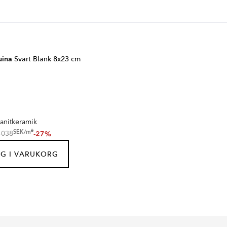
uina
Svart Blank 8x23 cm
anitkeramik
2
SEK
/
m
-27%
1038
G I VARUKORG
ERBURY
BOTTOCINO
IK
ROSENDAL
Serie
Serie