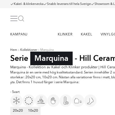
Kakel- & klinkervecka
Snabb leverans till hela Sverige
Showroom & L
KAMPANJ
KLINKER
KAKEL
VINYLG
Hem
Kollektioner
Marquina
Serie
Marquina
- Hill Cera
Marquina - Kollektion av Kakel och Klinker produkter | Hill Cer
Marquina är en serie med hög kvalitetsstandard. Serien innehåller 2 o
storlekar: 20x20 cm, 10x20 cm. Nästan alla variationer finns i matt, b
yta. Det finns 1 huvud färger i serie Marquina:
- Svart
20x20
10x20