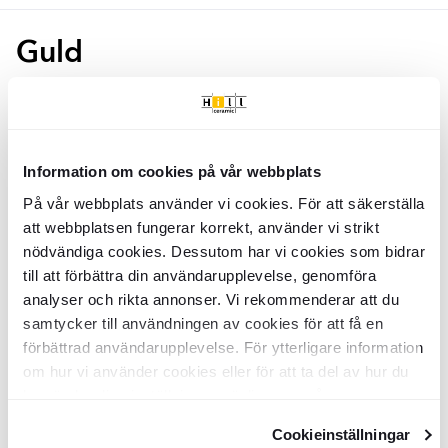
Guld
Marmor Klinker
Medelana
Guld
Marmor Klinker
Medelana
Guld
Polerad 60x60 cm
Polerad 120x120 cm
KLPM4860
KLPM4856
Yta:
Yta:
Blank
Blank
Kant:
Kant:
Information om cookies på vår webbplats
Rund
Rund
Material:
Material:
Granitkeramik
Granitkeramik
På vår webbplats använder vi cookies. För att säkerställa
2
2
SEK
/
m
SEK
/
m
835
1328
-26%
-11%
2
2
SEK
/
m
SEK
/
m
1128
1495
att webbplatsen fungerar korrekt, använder vi strikt
LÄGG I VARUKORG
LÄGG I VARUKORG
nödvändiga cookies. Dessutom har vi cookies som bidrar
till att förbättra din användarupplevelse, genomföra
analyser och rikta annonser. Vi rekommenderar att du
Marmor Klinker
Medelana
Guld
Marmor Klinker
Medelana
Guld
samtycker till användningen av cookies för att få en
Polerad 60x120 cm
Matt 60x120 cm
förbättrad användarupplevelse. För ytterligare information
KLPM4857
KLPM6148
om hur vi använder cookies eller för att ta del av hur du
Yta:
Yta:
Blank
Matt
kan ändra dina inställningar, vänligen se vår
Kant:
Kant:
Rund
Rak
Material:
Material:
Integritetspolicy
och
Cookiepolicy
.
Granitkeramik
Granitkeramik
2
Cookieinställningar
2
SEK
/
m
SEK
/
m
1179
1005
-11%
-11%
2
2
SEK
/
m
SEK
/
m
1331
1132