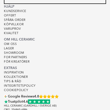
HJÄLP
KUNDSERVICE
OFFERT
SPÅRA ORDER
KÖPVILLKOR
VARUPROV
KVALITET
OM HILL CERAMIC
OM OSS
LAGER
SHOWROOM
FOR PARTNERS
FÖR KREATÖRER
EXTRAS
INSPIRATION
KOLLEKTIONER
TIPS & RÅD
INTEGRITETSPOLICY
COOKIEPOLICY
Google Reviews
4.8
Trustpilot
4.6
HILL CERAMIC (GARDHILL I SVERIGE AB)
ORG. 556865-6986