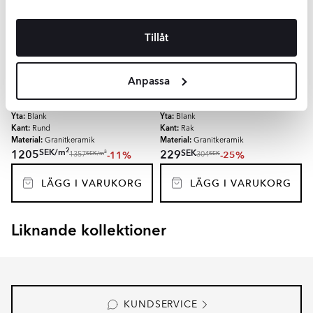
LÄGG I VARUKORG
LÄGG I VARUKORG
Tillåt
Marmor Klinker
Medelana
Guld
Mosaik Klinker
Medelana
Guld
Anpassa
Polerad 90x90 cm
Polerad 30x30 (7x7) cm
KLPM4858
KLPM4861
Yta:
Yta:
Blank
Blank
Kant:
Kant:
Rund
Rak
Material:
Material:
Granitkeramik
Granitkeramik
2
SEK
/
m
SEK
1205
229
-11%
-25%
2
SEK
/
m
SEK
1357
304
LÄGG I VARUKORG
LÄGG I VARUKORG
Liknande kollektioner
EMPYRIO
CANTERBURY
Item
1
of
8
KUNDSERVICE