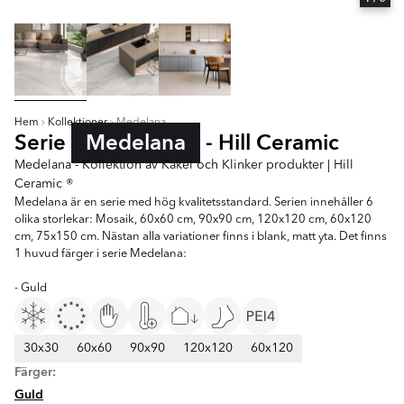
Hem
Kollektioner
Medelana
Serie
Medelana
- Hill Ceramic
Medelana - Kollektion av Kakel och Klinker produkter | Hill
Ceramic ®
Medelana är en serie med hög kvalitetsstandard. Serien innehåller 6
olika storlekar: Mosaik, 60x60 cm, 90x90 cm, 120x120 cm, 60x120
cm, 75x150 cm. Nästan alla variationer finns i blank, matt yta. Det finns
1 huvud färger i serie Medelana:
- Guld
30x30
60x60
90x90
120x120
60x120
Färger:
Guld