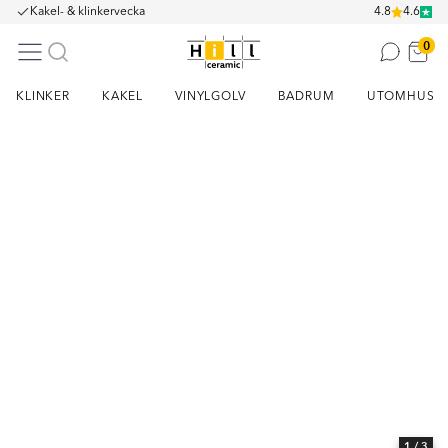
Kakel- & klinkervecka
4.8
4.6
0
KLINKER
KAKEL
VINYLGOLV
BADRUM
UTOMHUS
Item
1
of
3
1
/ 3