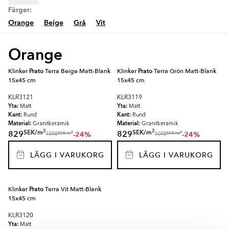
Färger:
Orange
Beige
Grå
Vit
Orange
Klinker
Prato
Terra Beige Matt-Blank
Klinker
Prato
Terra Grön Matt-Blank
15x45 cm
15x45 cm
KLR3121
KLR3119
Yta:
Yta:
Matt
Matt
Kant:
Kant:
Rund
Rund
Material:
Material:
Granitkeramik
Granitkeramik
2
2
SEK
/
m
SEK
/
m
829
829
-24%
-24%
2
2
SEK
/
m
SEK
/
m
1098
1098
LÄGG I VARUKORG
LÄGG I VARUKORG
Klinker
Prato
Terra Vit Matt-Blank
15x45 cm
KLR3120
Yta:
Matt