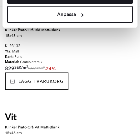
Anpassa
Grå
Klinker
Prato
Grå Blå Matt-Blank
15x45 cm
KLR3132
Yta:
Matt
Kant:
Rund
Material:
Granitkeramik
2
SEK
/
m
829
-24%
2
SEK
/
m
1098
LÄGG I VARUKORG
Vit
Klinker
Prato
Grå Vit Matt-Blank
15x45 cm