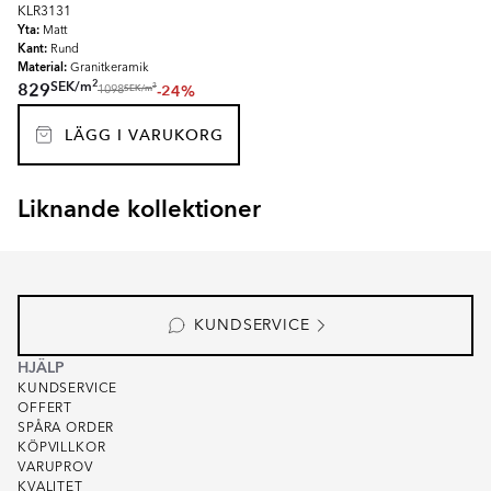
KLR3131
Yta:
Matt
Kant:
Rund
Material:
Granitkeramik
2
SEK
/
m
829
-24%
2
SEK
/
m
1098
LÄGG I VARUKORG
Liknande kollektioner
KULLABERG TERRACOTTA
DUO
Item
1
of
3
KUNDSERVICE
HJÄLP
KUNDSERVICE
OFFERT
SPÅRA ORDER
KÖPVILLKOR
VARUPROV
KVALITET