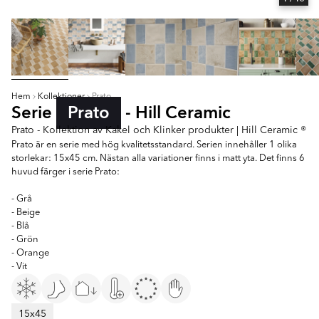
Hem
Kollektioner
Prato
Serie
Prato
- Hill Ceramic
Prato - Kollektion av Kakel och Klinker produkter | Hill Ceramic ®
Prato är en serie med hög kvalitetsstandard. Serien innehåller 1 olika
storlekar: 15x45 cm. Nästan alla variationer finns i matt yta. Det finns 6
huvud färger i serie Prato:
- Grå
- Beige
- Blå
- Grön
- Orange
- Vit
15x45