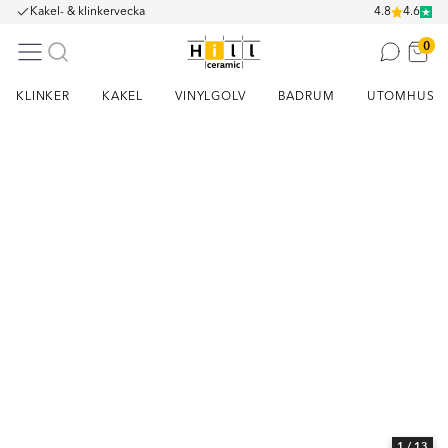
Kakel- & klinkervecka
4.8
4.6
0
KLINKER
KAKEL
VINYLGOLV
BADRUM
UTOMHUS
Item
1
of
13
1
/ 13