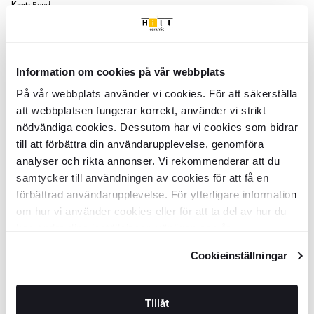
Kant:
Rund
Material:
Granitkeramik
2
SEK
/
m
829
-24%
2
SEK
/
m
1098
LÄGG I VARUKORG
Information om cookies på vår webbplats
På vår webbplats använder vi cookies. För att säkerställa
att webbplatsen fungerar korrekt, använder vi strikt
nödvändiga cookies. Dessutom har vi cookies som bidrar
Beige
till att förbättra din användarupplevelse, genomföra
analyser och rikta annonser. Vi rekommenderar att du
Klinker
Prato
Beige Blå Matt-Blank
Klinker
Prato
Beige Grön Matt-Blank
15x45 cm
15x45 cm
samtycker till användningen av cookies för att få en
förbättrad användarupplevelse. För ytterligare information
KLR3123
KLR3122
om hur vi använder cookies eller för att ta del av hur du
Yta:
Yta:
Matt
Matt
Kant:
Kant:
Rund
Rund
kan ändra dina inställningar, vänligen se vår
Material:
Material:
Granitkeramik
Granitkeramik
Integritetspolicy
och
Cookiepolicy
.
2
2
SEK
/
m
SEK
/
m
829
829
-24%
-24%
2
2
SEK
/
m
SEK
/
m
1098
1098
Cookieinställningar
LÄGG I VARUKORG
LÄGG I VARUKORG
Tillåt